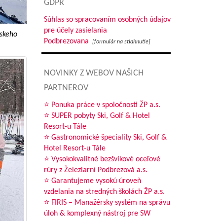
GDPR
Súhlas so spracovaním osobných údajov
pre účely zasielania
rskeho
Podbrezovana
[formulár na stiahnutie]
NOVINKY Z WEBOV NAŠICH
PARTNEROV
⭐ Ponuka práce v spoločnosti ŽP a.s.
⭐ SUPER pobyty Ski, Golf & Hotel
Resort-u Tále
⭐ Gastronomické špeciality Ski, Golf &
Hotel Resort-u Tále
⭐ Vysokokvalitné bezšvíkové oceľové
rúry z Železiarní Podbrezová a.s.
⭐ Garantujeme vysokú úroveň
vzdelania na stredných školách ŽP a.s.
⭐ FIRIS – Manažérsky systém na správu
úloh & komplexný nástroj pre SW