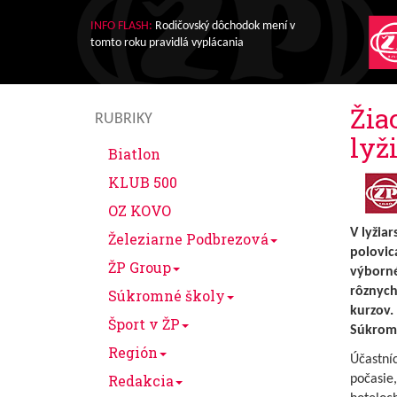
INFO FLASH:
Rodičovský dôchodok mení v
tomto roku pravidlá vyplácania
Žia
RUBRIKY
lyž
Biatlon
KLUB 500
OZ KOVO
V lyžia
Železiarne Podbrezová
polovic
ŽP Group
výborné.
rôznych
Súkromné školy
kurzov.
Šport v ŽP
Súkromn
Región
Účastníc
Redakcia
počasie,