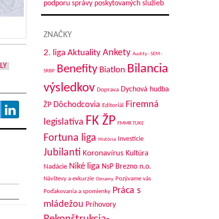
podporu správy poskytovaných služieb
ZNAČKY
Aktuality
Ankety
2. liga
Audity - SEM -
Bilancia
LY
Benefity
Biatlon
SRBP
výsledkov
Dychová hudba
Doprava
Firemná
Dôchodcovia
ŽP
Editoriál
FK ŽP
legislatíva
FMMR TUKE
Fortuna liga
Investície
História
Jubilanti
Koronavírus
Kultúra
Niké liga
NsP Brezno n.o.
Nadácie
Návštevy a exkurzie
Pozývame vás
Oznamy
Práca s
Poďakovania a spomienky
mládežou
Príhovory