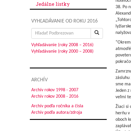
hoteloch
Jedálne lístky
38. Po n
Alexande
„Tohtor
VYHĽADÁVANIE OD ROKU 2016
lyžiarsk
Search
nalyžov
for:
“Okrem 
Vyhľadávanie (roky 2008 – 2016)
atmosfér
Vyhľadávanie (roky 2000 – 2008)
poveter
pokračo
Zamrznu
zásluhu 
ARCHÍV
sme mal
Archív rokov 1998 - 2007
Jeden z 
Archív rokov 2008 - 2016
veľmi te
Archív podľa ročníka a čísla
Žiaci si
Archív podľa autora/zdroja
herňu v 
oboch ku
zapláva