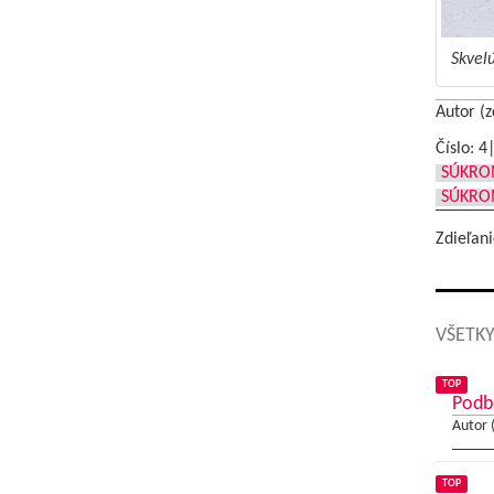
Skvelú
Autor (z
Číslo: 4
SÚKRO
SÚKRO
Zdieľani
VŠETKY
TOP
Podb
Autor 
TOP