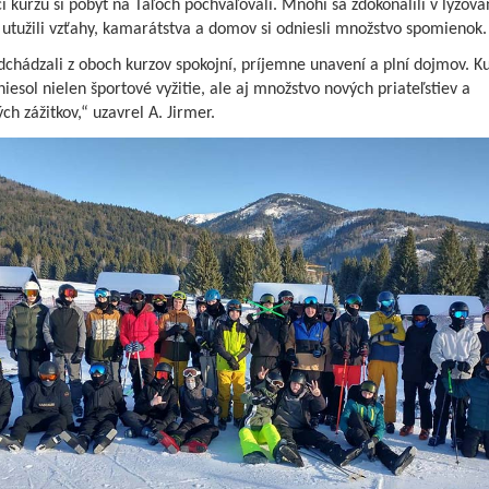
i kurzu si pobyt na Táľoch pochvaľovali. Mnohí sa zdokonalili v lyžovan
utužili vzťahy, kamarátstva a domov si odniesli množstvo spomienok.
dchádzali z oboch kurzov spokojní, príjemne unavení a plní dojmov. K
iniesol nielen športové vyžitie, ale aj množstvo nových priateľstiev a
ch zážitkov,“ uzavrel A. Jirmer.