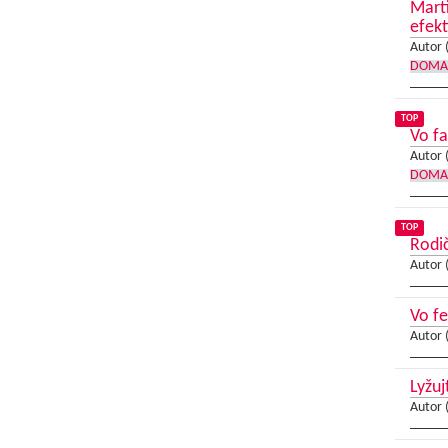
Mart
efekt
Autor 
DOMA
TOP
Vo fa
Autor 
DOMA
TOP
Rodi
Autor 
Vo f
Autor 
Lyžuj
Autor 