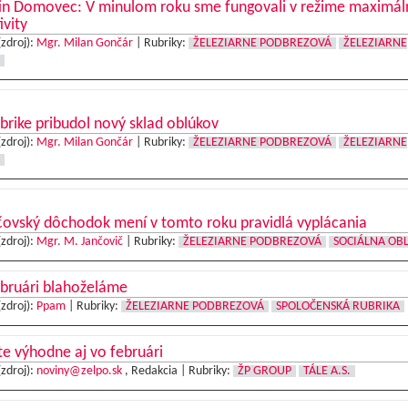
in Domovec: V minulom roku sme fungovali v režime maximál
ivity
(zdroj):
Mgr. Milan Gončár
|
Rubriky:
ŽELEZIARNE PODBREZOVÁ
ŽELEZIARNE
brike pribudol nový sklad oblúkov
(zdroj):
Mgr. Milan Gončár
|
Rubriky:
ŽELEZIARNE PODBREZOVÁ
ŽELEZIARNE
čovský dôchodok mení v tomto roku pravidlá vyplácania
(zdroj):
Mgr. M. Jančovič
|
Rubriky:
ŽELEZIARNE PODBREZOVÁ
SOCIÁLNA OB
ebruári blahoželáme
(zdroj):
Ppam
|
Rubriky:
ŽELEZIARNE PODBREZOVÁ
SPOLOČENSKÁ RUBRIKA
te výhodne aj vo februári
(zdroj):
noviny@zelpo.sk
, Redakcia |
Rubriky:
ŽP GROUP
TÁLE A.S.