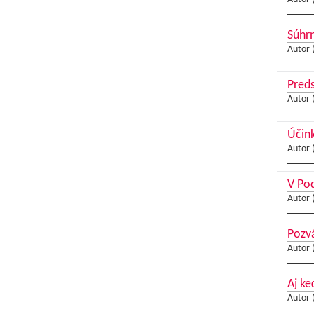
Súhrn
Autor 
Preds
Autor 
Účink
Autor 
V Pod
Autor 
Pozv
Autor 
Aj ke
Autor 