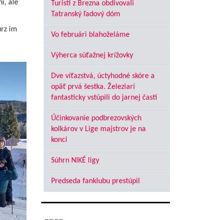
í, ale
Turisti z Brezna obdivovali
Tatranský ľadový dóm
urz im
Vo februári blahoželáme
Výherca súťažnej krížovky
Dve víťazstvá, úctyhodné skóre a
opäť prvá šestka. Železiari
fantasticky vstúpili do jarnej časti
Účinkovanie podbrezovských
kolkárov v Lige majstrov je na
konci
Súhrn NIKÉ ligy
Predseda fanklubu prestúpil