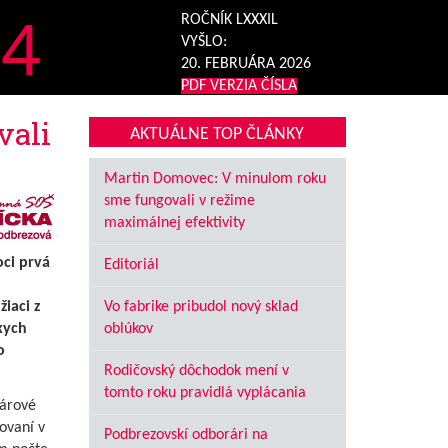
4
ROČNÍK LXXXIL
VYŠLO:
20. FEBRUÁRA 2026
PDF VERZIA ČÍSLA
vali
AKTUÁLNE TOP ČLÁNKY
Martin Domovec: V minulom roku
sme fungovali v režime
maximálnej efektivity
ci prvá
Editoriál
žiaci z
Vo fabrike pribudol nový sklad
kych
oblúkov
o
Rodičovský dôchodok mení v
tomto roku pravidlá vyplácania
uárové
tovaní v
Podbrezovskí odborári na