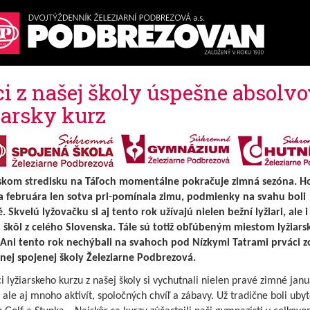
ci z našej školy úspešne absolvo
iarsky kurz
rskom stredisku na Táľoch momentálne pokračuje zimná sezóna. Ho
a februára len sotva pri-pomínala zimu, podmienky na svahu boli
 Skvelú lyžovačku si aj tento rok užívajú nielen bežní lyžiari, ale i 
 škôl z celého Slovenska. Tále sú totiž obľúbeným miestom lyžiars
 Ani tento rok nechýbali na svahoch pod Nízkymi Tatrami prváci z
ej spojenej školy Železiarne Podbrezová.
i lyžiarskeho kurzu z našej školy si vychutnali nielen pravé zimné jan
 ale aj mnoho aktivít, spoločných chvíľ a zábavy. Už tradične boli uby