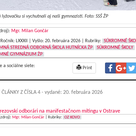
 lyžovačku si vychutnali aj naši gymnazisti. Foto: SSŠ ŽP
droj):
Mgr. Milan Gončár
|Ročník: LXXXIl | Vyšlo:
20. februára 2026
|
Rubriky:
SÚKROMNÉ ŠKO
MNÁ STREDNÁ ODBORNÁ ŠKOLA HUTNÍCKA ŽP
SÚKROMNÉ ŠKOLY
MNÉ GYMNÁZIUM ŽP
e a sociálne siete:
Print
 ČLÁNKY Z ČÍSLA 4
- vydané: 20. februára 2026
rezovskí odborári na manifestačnom mítingu v Ostrave
(zdroj):
Mgr. Milan Gončár
|
Rubriky:
OZ KOVO