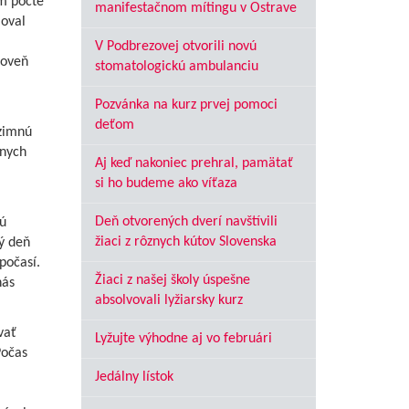
om počte
manifestačnom mítingu v Ostrave
moval
V Podbrezovej otvorili novú
roveň
stomatologickú ambulanciu
Pozvánka na kurz prvej pomoci
deťom
 zimnú
znych
Aj keď nakoniec prehral, pamätať
si ho budeme ako víťaza
Deň otvorených dverí navštívili
ú
žiaci z rôznych kútov Slovenska
dý deň
počasí.
Žiaci z našej školy úspešne
nás
absolvovali lyžiarsky kurz
vať
Lyžujte výhodne aj vo februári
Počas
Jedálny lístok