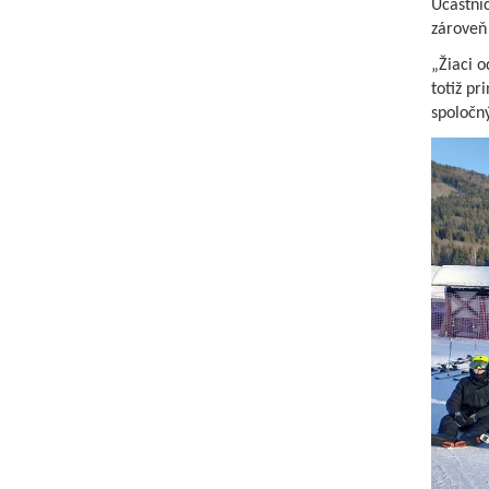
Účastníc
zároveň 
„Žiaci o
totiž pr
spoločný