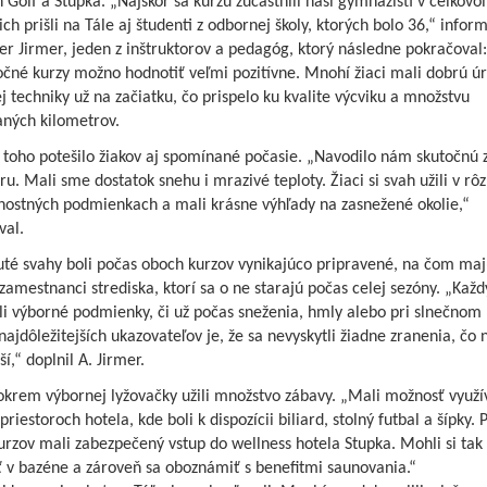
 Golf a Stupka. „Najskôr sa kurzu zúčastnili naši gymnazisti v celkov
ich prišli na Tále aj študenti z odbornej školy, ktorých bolo 36,“ infor
r Jirmer, jeden z inštruktorov a pedagóg, ktorý následne pokračoval:
očné kurzy možno hodnotiť veľmi pozitívne. Mnohí žiaci mali dobrú ú
ej techniky už na začiatku, čo prispelo ku kvalite výcviku a množstvu
aných kilometrov.
toho potešilo žiakov aj spomínané počasie. „Navodilo nám skutočnú
u. Mali sme dostatok snehu i mrazivé teploty. Žiaci si svah užili v rô
nostných podmienkach a mali krásne výhľady na zasnežené okolie,“
val.
té svahy boli počas oboch kurzov vynikajúco pripravené, na čom maj
zamestnanci strediska, ktorí sa o ne starajú počas celej sezóny. „Kaž
i výborné podmienky, či už počas sneženia, hmly alebo pri slnečnom 
najdôležitejších ukazovateľov je, že sa nevyskytli žiadne zranenia, čo 
ší,“ doplnil A. Jirmer.
 okrem výbornej lyžovačky užili množstvo zábavy. „Mali možnosť využí
priestoroch hotela, kde boli k dispozícii biliard, stolný futbal a šípky. 
rzov mali zabezpečený vstup do wellness hotela Stupka. Mohli si tak
ť v bazéne a zároveň sa oboznámiť s benefitmi saunovania.“