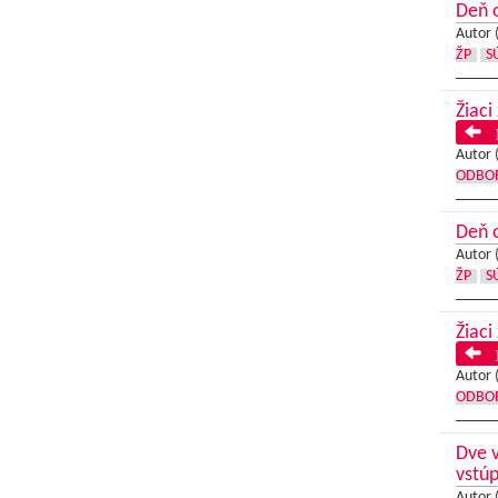
Deň o
Autor 
ŽP
S
Žiaci
P
Autor 
ODBOR
Deň o
Autor 
ŽP
S
Žiaci
P
Autor 
ODBOR
Dve v
vstúp
Autor 