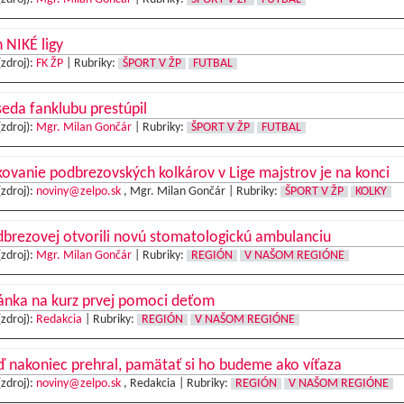
 NIKÉ ligy
(zdroj):
FK ŽP
|
Rubriky:
ŠPORT V ŽP
FUTBAL
eda fanklubu prestúpil
(zdroj):
Mgr. Milan Gončár
|
Rubriky:
ŠPORT V ŽP
FUTBAL
ovanie podbrezovských kolkárov v Lige majstrov je na konci
(zdroj):
noviny@zelpo.sk
, Mgr. Milan Gončár |
Rubriky:
ŠPORT V ŽP
KOLKY
brezovej otvorili novú stomatologickú ambulanciu
(zdroj):
Mgr. Milan Gončár
|
Rubriky:
REGIÓN
V NAŠOM REGIÓNE
ánka na kurz prvej pomoci deťom
(zdroj):
Redakcia
|
Rubriky:
REGIÓN
V NAŠOM REGIÓNE
ď nakoniec prehral, pamätať si ho budeme ako víťaza
(zdroj):
noviny@zelpo.sk
, Redakcia |
Rubriky:
REGIÓN
V NAŠOM REGIÓNE