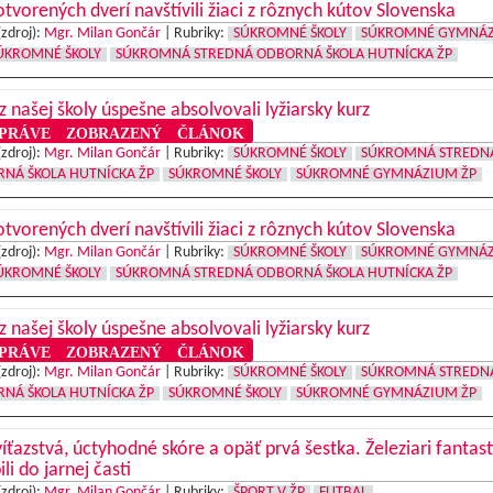
tvorených dverí navštívili žiaci z rôznych kútov Slovenska
(zdroj):
Mgr. Milan Gončár
|
Rubriky:
SÚKROMNÉ ŠKOLY
SÚKROMNÉ GYMNÁ
ÚKROMNÉ ŠKOLY
SÚKROMNÁ STREDNÁ ODBORNÁ ŠKOLA HUTNÍCKA ŽP
 z našej školy úspešne absolvovali lyžiarsky kurz
RÁVE ZOBRAZENÝ ČLÁNOK
(zdroj):
Mgr. Milan Gončár
|
Rubriky:
SÚKROMNÉ ŠKOLY
SÚKROMNÁ STREDN
NÁ ŠKOLA HUTNÍCKA ŽP
SÚKROMNÉ ŠKOLY
SÚKROMNÉ GYMNÁZIUM ŽP
tvorených dverí navštívili žiaci z rôznych kútov Slovenska
(zdroj):
Mgr. Milan Gončár
|
Rubriky:
SÚKROMNÉ ŠKOLY
SÚKROMNÉ GYMNÁ
ÚKROMNÉ ŠKOLY
SÚKROMNÁ STREDNÁ ODBORNÁ ŠKOLA HUTNÍCKA ŽP
 z našej školy úspešne absolvovali lyžiarsky kurz
RÁVE ZOBRAZENÝ ČLÁNOK
(zdroj):
Mgr. Milan Gončár
|
Rubriky:
SÚKROMNÉ ŠKOLY
SÚKROMNÁ STREDN
NÁ ŠKOLA HUTNÍCKA ŽP
SÚKROMNÉ ŠKOLY
SÚKROMNÉ GYMNÁZIUM ŽP
íťazstvá, úctyhodné skóre a opäť prvá šestka. Železiari fantast
ili do jarnej časti
(zdroj):
Mgr. Milan Gončár
|
Rubriky:
ŠPORT V ŽP
FUTBAL