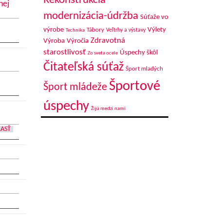
Rekonštrukcia-
nej
modernizácia-údržba
Súťaže vo
výrobe
Výlety
Tábory
Veľtrhy a výstavy
Technika
Zdravotná
Výroba
Výročia
starostlivosť
Úspechy škôl
Zo sveta ocele
Čitateľská súťaž
Šport mladých
Športové
Šport mládeže
úspechy
Žijú medzi nami
LASŤ