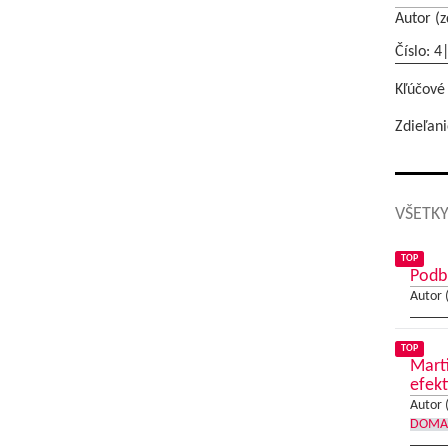
Autor (z
Číslo: 4
Kľúčové
Zdieľani
VŠETKY
TOP
Podb
Autor 
TOP
Mart
efekt
Autor 
DOMA