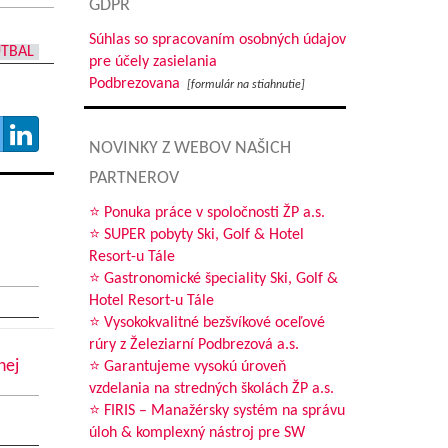
GDPR
Súhlas so spracovaním osobných údajov
UTBAL
pre účely zasielania
Podbrezovana
[formulár na stiahnutie]
NOVINKY Z WEBOV NAŠICH
PARTNEROV
⭐ Ponuka práce v spoločnosti ŽP a.s.
⭐ SUPER pobyty Ski, Golf & Hotel
Resort-u Tále
⭐ Gastronomické špeciality Ski, Golf &
Hotel Resort-u Tále
⭐ Vysokokvalitné bezšvíkové oceľové
rúry z Železiarní Podbrezová a.s.
nej
⭐ Garantujeme vysokú úroveň
vzdelania na stredných školách ŽP a.s.
⭐ FIRIS – Manažérsky systém na správu
úloh & komplexný nástroj pre SW