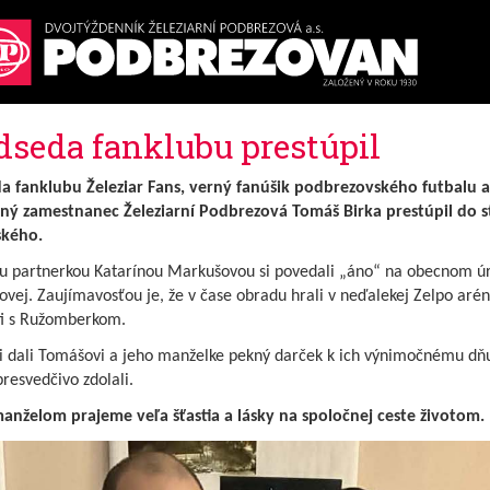
dseda fanklubu prestúpil
a fanklubu Železiar Fans, verný fanúšik podbrezovského futbalu a
ný zamestnanec Železiarní Podbrezová Tomáš Birka prestúpil do s
ského.
ou partnerkou Katarínou Markušovou si povedali „áno“ na obecnom ú
vej. Zaujímavosťou je, že v čase obradu hrali v neďalekej Zelpo arén
sti s Ružomberkom.
ri dali Tomášovi a jeho manželke pekný darček k ich výnimočnému dň
resvedčivo zdolali.
nželom prajeme veľa šťastia a lásky na spoločnej ceste životom.