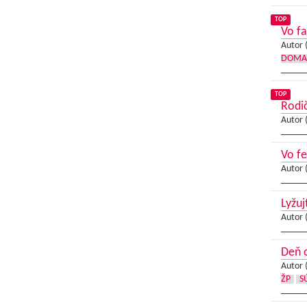
TOP
Vo fa
Autor 
DOMA
TOP
Rodi
Autor 
Vo f
Autor 
Lyžuj
Autor 
Deň o
Autor 
ŽP
S