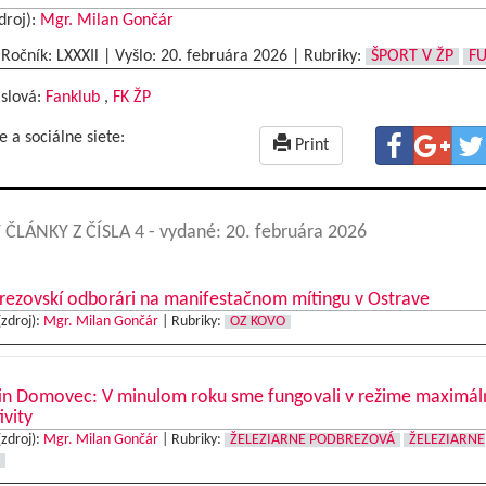
droj):
Mgr. Milan Gončár
|Ročník: LXXXIl | Vyšlo:
20. februára 2026
|
Rubriky:
ŠPORT V ŽP
F
 slová:
Fanklub
,
FK ŽP
e a sociálne siete:
Print
 ČLÁNKY Z ČÍSLA 4
- vydané: 20. februára 2026
rezovskí odborári na manifestačnom mítingu v Ostrave
(zdroj):
Mgr. Milan Gončár
|
Rubriky:
OZ KOVO
in Domovec: V minulom roku sme fungovali v režime maximál
ivity
(zdroj):
Mgr. Milan Gončár
|
Rubriky:
ŽELEZIARNE PODBREZOVÁ
ŽELEZIARNE