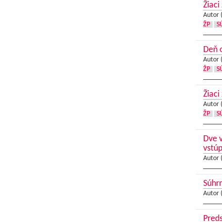
Žiaci
Autor 
ŽP
S
Deň o
Autor 
ŽP
S
Žiaci
Autor 
ŽP
S
Dve v
vstúp
Autor 
Súhrn
Autor 
Preds