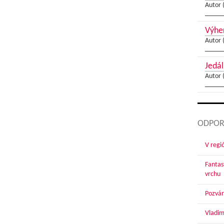
Autor 
Výher
Autor 
Jedál
Autor 
ODPOR
V regi
Fantas
vrchu
Pozván
Vladim