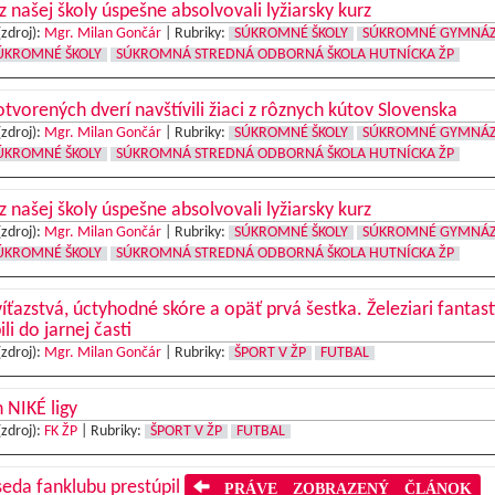
 z našej školy úspešne absolvovali lyžiarsky kurz
(zdroj):
Mgr. Milan Gončár
|
Rubriky:
SÚKROMNÉ ŠKOLY
SÚKROMNÉ GYMNÁ
ÚKROMNÉ ŠKOLY
SÚKROMNÁ STREDNÁ ODBORNÁ ŠKOLA HUTNÍCKA ŽP
tvorených dverí navštívili žiaci z rôznych kútov Slovenska
(zdroj):
Mgr. Milan Gončár
|
Rubriky:
SÚKROMNÉ ŠKOLY
SÚKROMNÉ GYMNÁ
ÚKROMNÉ ŠKOLY
SÚKROMNÁ STREDNÁ ODBORNÁ ŠKOLA HUTNÍCKA ŽP
 z našej školy úspešne absolvovali lyžiarsky kurz
(zdroj):
Mgr. Milan Gončár
|
Rubriky:
SÚKROMNÉ ŠKOLY
SÚKROMNÉ GYMNÁ
ÚKROMNÉ ŠKOLY
SÚKROMNÁ STREDNÁ ODBORNÁ ŠKOLA HUTNÍCKA ŽP
íťazstvá, úctyhodné skóre a opäť prvá šestka. Železiari fantast
ili do jarnej časti
(zdroj):
Mgr. Milan Gončár
|
Rubriky:
ŠPORT V ŽP
FUTBAL
 NIKÉ ligy
(zdroj):
FK ŽP
|
Rubriky:
ŠPORT V ŽP
FUTBAL
eda fanklubu prestúpil
PRÁVE ZOBRAZENÝ ČLÁNOK