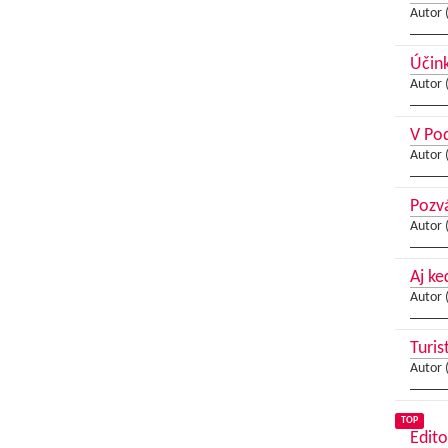
Autor 
Účink
Autor 
V Pod
Autor 
Pozv
Autor 
Aj ke
Autor 
Turis
Autor 
TOP
Edito