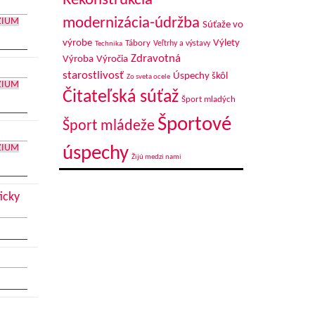
Rekonštrukcia-
modernizácia-údržba
ZIUM
Súťaže vo
výrobe
Výlety
Tábory
Veľtrhy a výstavy
Technika
Zdravotná
Výroba
Výročia
starostlivosť
Úspechy škôl
Zo sveta ocele
ZIUM
Čitateľská súťaž
Šport mladých
Športové
Šport mládeže
ZIUM
úspechy
Žijú medzi nami
icky