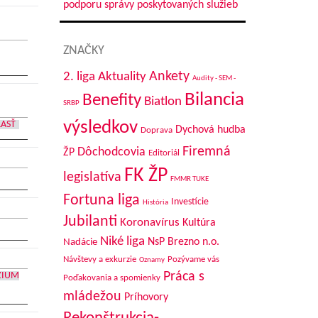
podporu správy poskytovaných služieb
ZNAČKY
Aktuality
Ankety
2. liga
Audity - SEM -
Bilancia
Benefity
Biatlon
SRBP
výsledkov
LASŤ
Dychová hudba
Doprava
Firemná
Dôchodcovia
ŽP
Editoriál
FK ŽP
legislatíva
FMMR TUKE
Fortuna liga
Investície
História
Jubilanti
Koronavírus
Kultúra
Niké liga
NsP Brezno n.o.
Nadácie
Návštevy a exkurzie
Pozývame vás
Oznamy
Práca s
ZIUM
Poďakovania a spomienky
mládežou
Príhovory