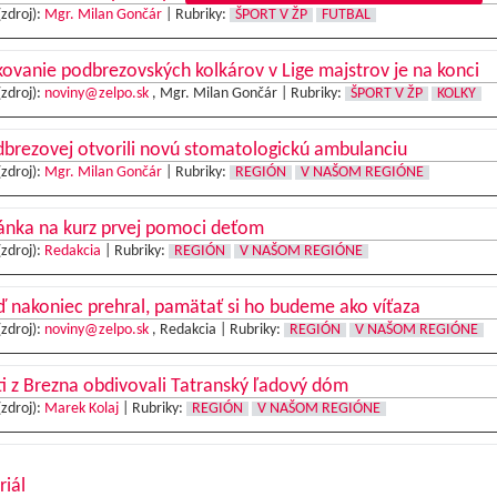
(zdroj):
Mgr. Milan Gončár
|
Rubriky:
ŠPORT V ŽP
FUTBAL
ovanie podbrezovských kolkárov v Lige majstrov je na konci
(zdroj):
noviny@zelpo.sk
, Mgr. Milan Gončár |
Rubriky:
ŠPORT V ŽP
KOLKY
brezovej otvorili novú stomatologickú ambulanciu
(zdroj):
Mgr. Milan Gončár
|
Rubriky:
REGIÓN
V NAŠOM REGIÓNE
ánka na kurz prvej pomoci deťom
(zdroj):
Redakcia
|
Rubriky:
REGIÓN
V NAŠOM REGIÓNE
ď nakoniec prehral, pamätať si ho budeme ako víťaza
(zdroj):
noviny@zelpo.sk
, Redakcia |
Rubriky:
REGIÓN
V NAŠOM REGIÓNE
ti z Brezna obdivovali Tatranský ľadový dóm
(zdroj):
Marek Kolaj
|
Rubriky:
REGIÓN
V NAŠOM REGIÓNE
riál