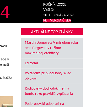
4
ROČNÍK LXXXIL
VYŠLO:
20. FEBRUÁRA 2026
PDF VERZIA ČÍSLA
AKTUÁLNE TOP ČLÁNKY
Martin Domovec: V minulom roku
tavu
sme fungovali v režime
maximálnej efektivity
rade v
Editoriál
e naši
Vo fabrike pribudol nový sklad
u, keďže
oblúkov
Rodičovský dôchodok mení v
tomto roku pravidlá vyplácania
Podbrezovskí odborári na