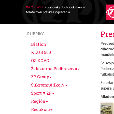
INFO FLASH:
Rodičovský dôchodok mení v
tomto roku pravidlá vyplácania
Pre
RUBRIKY
Biatlon
Predsed
dlhoroč
KLUB 500
manžel
OZ KOVO
So svoj
Železiarne Podbrezová
Podbrezo
futbali
ŽP Group
Železia
Súkromné školy
súpera p
Šport v ŽP
Mladoma
Región
Redakcia