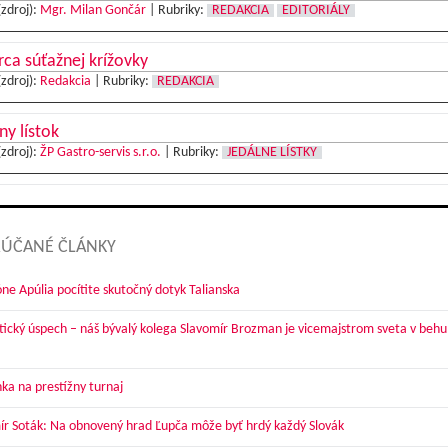
(zdroj):
Mgr. Milan Gončár
|
Rubriky:
REDAKCIA
EDITORIÁLY
ca súťažnej krížovky
(zdroj):
Redakcia
|
Rubriky:
REDAKCIA
ny lístok
(zdroj):
ŽP Gastro-servis s.r.o.
|
Rubriky:
JEDÁLNE LÍSTKY
ÚČANÉ ČLÁNKY
óne Apúlia pocítite skutočný dotyk Talianska
tický úspech – náš bývalý kolega Slavomír Brozman je vicemajstrom sveta v behu
ka na prestížny turnaj
ír Soták: Na obnovený hrad Ľupča môže byť hrdý každý Slovák