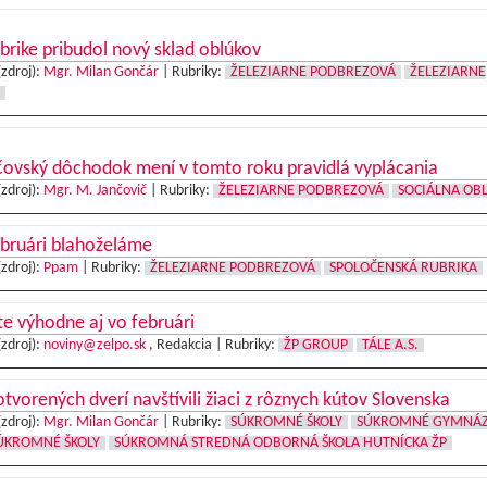
brike pribudol nový sklad oblúkov
(zdroj):
Mgr. Milan Gončár
|
Rubriky:
ŽELEZIARNE PODBREZOVÁ
ŽELEZIARNE
čovský dôchodok mení v tomto roku pravidlá vyplácania
(zdroj):
Mgr. M. Jančovič
|
Rubriky:
ŽELEZIARNE PODBREZOVÁ
SOCIÁLNA OB
ebruári blahoželáme
(zdroj):
Ppam
|
Rubriky:
ŽELEZIARNE PODBREZOVÁ
SPOLOČENSKÁ RUBRIKA
te výhodne aj vo februári
(zdroj):
noviny@zelpo.sk
, Redakcia |
Rubriky:
ŽP GROUP
TÁLE A.S.
tvorených dverí navštívili žiaci z rôznych kútov Slovenska
(zdroj):
Mgr. Milan Gončár
|
Rubriky:
SÚKROMNÉ ŠKOLY
SÚKROMNÉ GYMNÁ
ÚKROMNÉ ŠKOLY
SÚKROMNÁ STREDNÁ ODBORNÁ ŠKOLA HUTNÍCKA ŽP