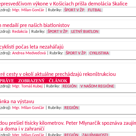
presvedčivom výkone v Košiciach prišla demolácia Skalice
(zdroj):
Mgr. Milan Gončár
|
Rubriky:
ŠPORT V ŽP
FUTBAL
medailí pre našich biatlonistov
(zdroj):
Redakcia
|
Rubriky:
ŠPORT V ŽP
LETNÝ BIATLON
cyklisti počas leta nezaháľajú
(zdroj):
Andrea Medveďová
|
Rubriky:
ŠPORT V ŽP
CYKLISTIKA
ré cesty v okolí aktuálne prechádzajú rekonštrukciou
RÁVE ZOBRAZENÝ ČLÁNOK
(zdroj):
Mgr. Tomáš Kubej
|
Rubriky:
REGIÓN
V NAŠOM REGIÓNE
ánka na výstavu
(zdroj):
Mgr. Milan Gončár
|
Rubriky:
REGIÓN
dou prešiel tisícky kilometrov. Peter Mlynarčík spoznáva zauj
a doma i v zahraničí
(zdroj):
Mgr. Milan Gončár
|
Rubriky:
REGIÓN
ZAUJÍMAVOSTI