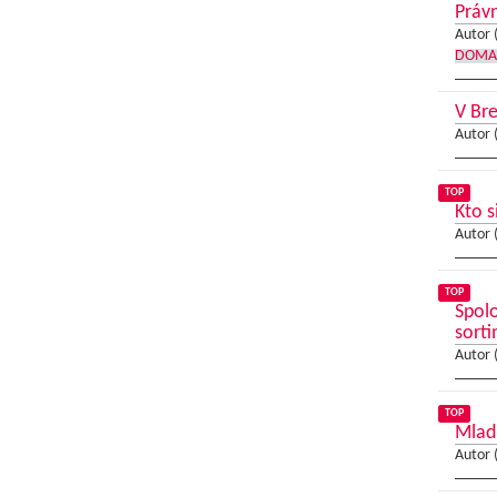
Práv
Autor 
DOMA
V Bre
Autor 
TOP
Kto s
Autor 
TOP
Spolo
sort
Autor 
TOP
Mladí
Autor 