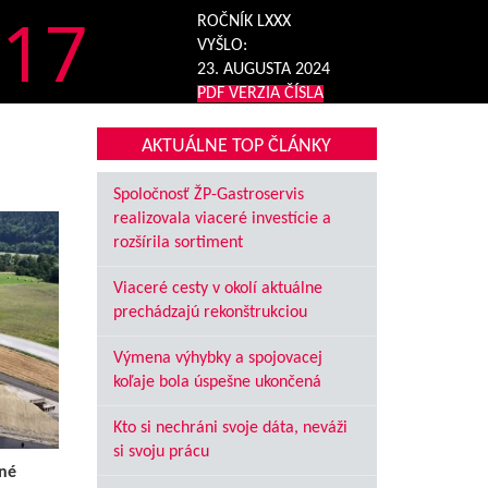
17
ROČNÍK LXXX
VYŠLO:
23. AUGUSTA 2024
PDF VERZIA ČÍSLA
AKTUÁLNE TOP ČLÁNKY
Spoločnosť ŽP-Gastroservis
realizovala viaceré investície a
rozšírila sortiment
Viaceré cesty v okolí aktuálne
prechádzajú rekonštrukciou
Výmena výhybky a spojovacej
koľaje bola úspešne ukončená
Kto si nechráni svoje dáta, neváži
si svoju prácu
né