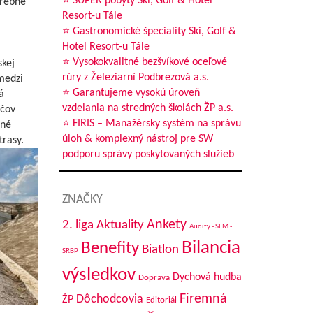
⭐ SUPER pobyty Ski, Golf & Hotel
trebné
Resort-u Tále
⭐ Gastronomické špeciality Ski, Golf &
Hotel Resort-u Tále
⭐ Vysokokvalitné bezšvíkové oceľové
kej
rúry z Železiarní Podbrezová a.s.
medzi
⭐ Garantujeme vysokú úroveň
á
vzdelania na stredných školách ŽP a.s.
ičov
⭐ FIRIS – Manažérsky systém na správu
žné
úloh & komplexný nástroj pre SW
trasy.
podporu správy poskytovaných služieb
ZNAČKY
Aktuality
Ankety
2. liga
Audity - SEM -
Bilancia
Benefity
Biatlon
SRBP
výsledkov
Dychová hudba
Doprava
Firemná
Dôchodcovia
ŽP
Editoriál