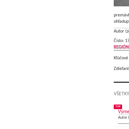
premávky
ohľadupl
Autor (z
Číslo: 1
REGIÓN
Kľúčové
Zdieľani
VŠETKY
TOP
Výme
Autor 