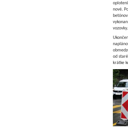
oploten
nové. Po
betónov
vykonaní
vozovky.
Ukončeni
napláno
obmedze
od staré
krátke k