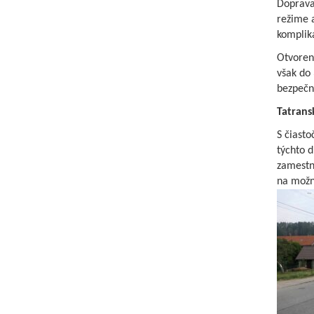
Doprava
režime 
kompliká
Otvoren
však do 
bezpečne
Tatrans
S čiast
týchto d
zamestn
na možn