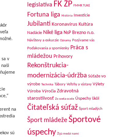
FK ŽP
legislatíva
FMMR TUKE
Fortuna liga
Investície
História
Jubilanti
Koronavírus
Kultúra
skôr
Niké liga
veľa
NsP Brezno n.o.
Nadácie
 možné.
Návštevy a exkurzie
Pozývame vás
Oznamy
Práca s
Poďakovania a spomienky
mládežou
Príhovory
 sa v
Rekonštrukcia-
 naši
rňujeme
modernizácia-údržba
Súťaže vo
výrobe
Výlety
Tábory
Veľtrhy a výstavy
Technika
cie
Zdravotná
Výroba
Výročia
ace,“
starostlivosť
Úspechy škôl
Zo sveta ocele
Čitateľská súťaž
Šport mladých
erent na
ostredia
Športové
Šport mládeže
úspechy
sekov sú
Žijú medzi nami