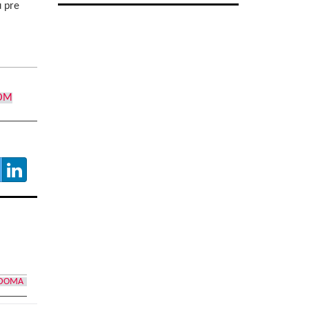
u pre
OM
 DOMA