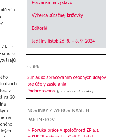
Pozvánka na výstavu
aničenia
Výherca súťažnej krížovky
o
ev
Editoriál
Jedálny lístok 26. 8. – 8. 9. 2024
rátať s
v smere
ytvárajú
GDPR
ného
Súhlas so spracovaním osobných údajov
 do dvoch
pre účely zasielania
losť v
Podbrezovana
[formulár na stiahnutie]
á na 30
dňa
NOVINKY Z WEBOV NAŠICH
tkym
merná
PARTNEROV
edného
⭐ Ponuka práce v spoločnosti ŽP a.s.
 iných