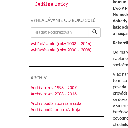
komunik
Jedálne lístky
I/66 v 
Nemecká
VYHĽADÁVANIE OD ROKU 2016
dokedy 
každode
Search
a naspä
for:
Rekonšt
Vyhľadávanie (roky 2008 – 2016)
Vyhľadávanie (roky 2000 – 2008)
Od marc
napláno
spoločno
Viac ná
ARCHÍV
tom, čo
povedal 
Archív rokov 1998 - 2007
prevádz
Archív rokov 2008 - 2016
sa dokon
Archív podľa ročníka a čísla
v smere
Archív podľa autora/zdroja
betónov
odvodňo
chodníka