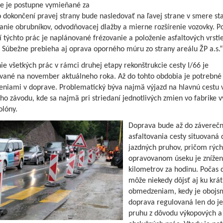
ie je postupne vymieňané za
 dokončení pravej strany bude nasledovať na ľavej strane v smere st
anie obrubníkov, odvodňovacej dlažby a mierne rozšírenie vozovky. P
 týchto prác je naplánované frézovanie a položenie asfaltových vrsti
 Súbežne prebieha aj oprava oporného múru zo strany areálu ŽP a.s.“
e všetkých prác v rámci druhej etapy rekonštrukcie cesty I/66 je
vané na november aktuálneho roka. Až do tohto obdobia je potrebné 
niami v doprave. Problematický býva najmä výjazd na hlavnú cestu 
ho závodu, kde sa najmä pri striedaní jednotlivých zmien vo fabrike v
olóny.
Doprava bude až do závereč
asfaltovania cesty situovaná
jazdných pruhov, pričom rých
opravovanom úseku je znížen
kilometrov za hodinu. Počas 
môže niekedy dôjsť aj ku krá
obmedzeniam, kedy je obojs
doprava regulovaná len do j
pruhu z dôvodu výkopových a