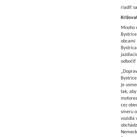
riadiť s
Križova
Mnoho n
Bystrice
obcami 
Bystrica
jazdiac
odbočiť 
„Doprava
Bystric
je usme
tak, aby 
motores
cez obe
smeru o
vozidlá 
obchádz
Nemeckej