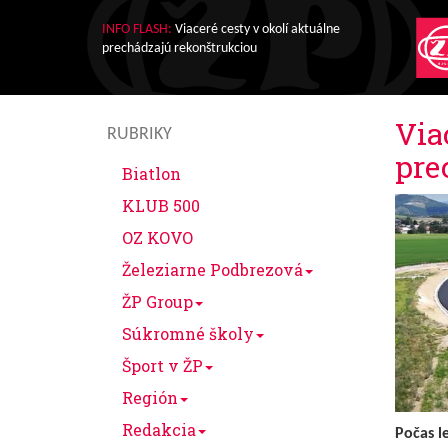
INFO FLASH:
Viaceré cesty v okolí aktuálne
prechádzajú rekonštrukciou
Via
RUBRIKY
pre
Biatlon
KLUB 500
OZ KOVO
Železiarne Podbrezová
ŽP Group
Súkromné školy
Šport v ŽP
Región
Redakcia
Počas l