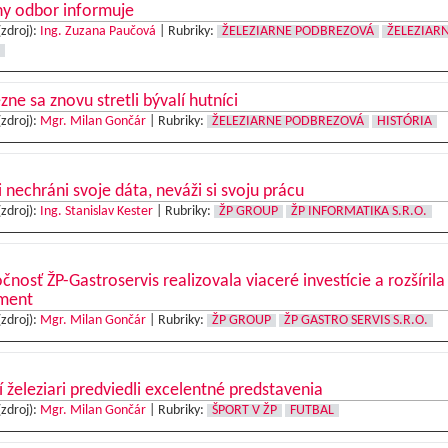
ny odbor informuje
(zdroj):
Ing. Zuzana Paučová
|
Rubriky:
ŽELEZIARNE PODBREZOVÁ
ŽELEZIAR
zne sa znovu stretli bývalí hutníci
(zdroj):
Mgr. Milan Gončár
|
Rubriky:
ŽELEZIARNE PODBREZOVÁ
HISTÓRIA
i nechráni svoje dáta, neváži si svoju prácu
(zdroj):
Ing. Stanislav Kester
|
Rubriky:
ŽP GROUP
ŽP INFORMATIKA S.R.O.
čnosť ŽP-Gastroservis realizovala viaceré investície a rozšírila
iment
(zdroj):
Mgr. Milan Gončár
|
Rubriky:
ŽP GROUP
ŽP GASTRO SERVIS S.R.O.
 železiari predviedli excelentné predstavenia
(zdroj):
Mgr. Milan Gončár
|
Rubriky:
ŠPORT V ŽP
FUTBAL