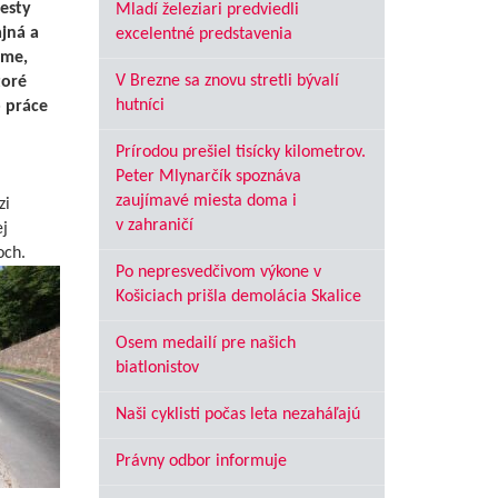
esty
Mladí železiari predviedli
jná a
excelentné predstavenia
sme,
V Brezne sa znovu stretli bývalí
toré
hutníci
o práce
Prírodou prešiel tisícky kilometrov.
Peter Mlynarčík spoznáva
zaujímavé miesta doma i
zi
v zahraničí
j
och.
Po nepresvedčivom výkone v
Košiciach prišla demolácia Skalice
Osem medailí pre našich
biatlonistov
Naši cyklisti počas leta nezaháľajú
Právny odbor informuje