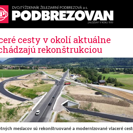
ceré cesty v okolí aktuálne
chádzajú rekonštrukciou
etných mesiacov sú rekonštruované a modernizované viaceré cest