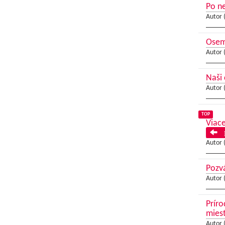
Po ne
Autor 
Osem 
Autor 
Naši 
Autor 
TOP
Viace
P
Autor 
Pozv
Autor 
Príro
miest
Autor 