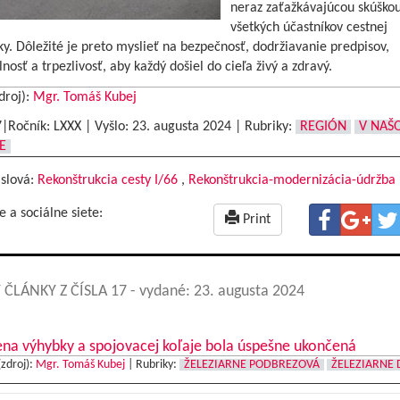
neraz zaťažkávajúcou skúško
všetkých účastníkov cestnej
. Dôležité je preto myslieť na bezpečnosť, dodržiavanie predpisov,
nosť a trpezlivosť, aby každý došiel do cieľa živý a zdravý.
droj):
Mgr. Tomáš Kubej
7|Ročník: LXXX | Vyšlo:
23. augusta 2024
|
Rubriky:
REGIÓN
V NAŠ
E
 slová:
Rekonštrukcia cesty I/66
,
Rekonštrukcia-modernizácia-údržba
e a sociálne siete:
Print
 ČLÁNKY Z ČÍSLA 17
- vydané: 23. augusta 2024
na výhybky a spojovacej koľaje bola úspešne ukončená
(zdroj):
Mgr. Tomáš Kubej
|
Rubriky:
ŽELEZIARNE PODBREZOVÁ
ŽELEZIARNE