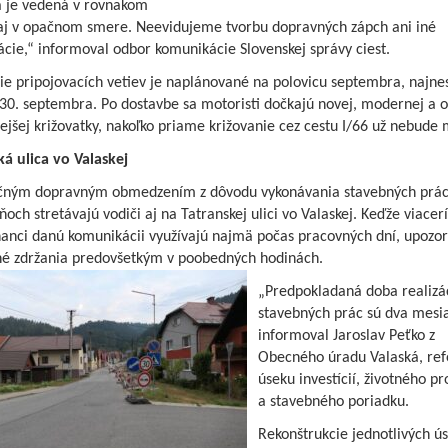
 je vedená v rovnakom
aj v opačnom smere. Neevidujeme tvorbu dopravných zápch ani iné
cie,“ informoval odbor komunikácie Slovenskej správy ciest.
ie pripojovacích vetiev je naplánované na polovicu septembra, najne
30. septembra. Po dostavbe sa motoristi dočkajú novej, modernej a o
jšej križovatky, nakoľko priame križovanie cez cestu I/66 už nebude
ká ulica vo Valaskej
očným dopravným obmedzením z dôvodu vykonávania stavebných prác
ňoch stretávajú vodiči aj na Tatranskej ulici vo Valaskej. Keďže viacerí
anci danú komunikácii využívajú najmä počas pracovných dní, upozo
é zdržania predovšetkým v poobedných hodinách.
„Predpokladaná doba realizá
stavebných prác sú dva mesi
informoval Jaroslav Peťko z
Obecného úradu Valaská, ref
úseku investícií, životného pr
a stavebného poriadku.
Rekonštrukcie jednotlivých ú