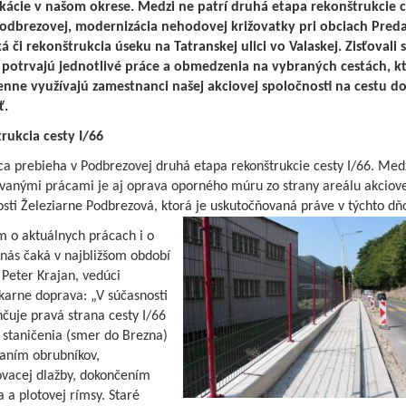
ácie v našom okrese. Medzi ne patrí druhá etapa rekonštrukcie c
Podbrezovej, modernizácia nehodovej križovatky pri obciach Preda
 či rekonštrukcia úseku na Tatranskej ulici vo Valaskej. Zisťovali 
potrvajú jednotlivé práce a obmedzenia na vybraných cestách, k
nne využívajú zamestnanci našej akciovej spoločnosti na cestu d
ť.
rukcia cesty I/66
a prebieha v Podbrezovej druhá etapa rekonštrukcie cesty I/66. Med
vanými prácami je aj oprava oporného múru zo strany areálu akciove
sti Železiarne Podbrezová, ktorá je uskutočňovaná práve v týchto dň
m o aktuálnych prácach i o
 nás čaká v najbližšom období
Peter Krajan, vedúci
karne doprava: „V súčasnosti
čuje pravá strana cesty I/66
 staničenia (smer do Brezna)
aním obrubníkov,
vacej dlažby, dokončením
 a plotovej rímsy. Staré