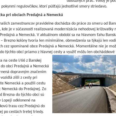
obslužných prác. Vtedy je po
a pokynmi regulovčíkov, ktorí púšťajú jednotlivé smery striedavo.
tka pri obciach Predajná a Nemecká
ašich zamestnancov pravidelne dochádza do práce zo smeru od Bans
, kde je v súčasnosti realizovaná modernizácia nehodovej križovatky 
Predajná a Nemecká. V aktuálnom období sa na hlavnom ťahu Bansk
 – Brezno kolóny tvoria len minimálne, obmedzenia sa týkajú len vod
ich cez spomínané obce Predajná a Nemecká. Momentálne nie je mo
do týchto obcí priamo z hlavnej cesty a využiť môžu len obchádzkové 
 na ceste I/66 z Banskej
e do obcí Predajná a Nemecká
rnená dopravným značením
vozidlá zišli z cesty pri
te Nemecká a použili cestu
c Nemecká do Predajnej. Zo
d Brezna do týchto obcí sú
v Lopeji odklonené na
kovú trasu cez Predajnú do
 po cestách tretej triedy.