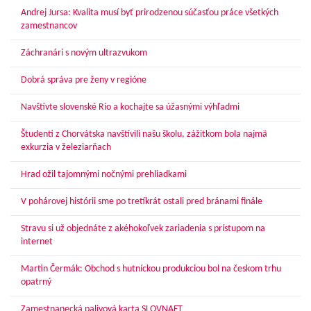
Andrej Jursa: Kvalita musí byť prirodzenou súčasťou práce všetkých
zamestnancov
Záchranári s novým ultrazvukom
Dobrá správa pre ženy v regióne
Navštívte slovenské Rio a kochajte sa úžasnými výhľadmi
Študenti z Chorvátska navštívili našu školu, zážitkom bola najmä
exkurzia v železiarňach
Hrad ožil tajomnými nočnými prehliadkami
V pohárovej histórii sme po tretíkrát ostali pred bránami finále
Stravu si už objednáte z akéhokoľvek zariadenia s prístupom na
internet
Martin Čermák: Obchod s hutníckou produkciou bol na českom trhu
opatrný
Zamestnanecká palivová karta SLOVNAFT