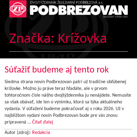
Značka:
Krížovka
Súťažiť budeme aj tento rok
Siedma strana novín Podbrezovan patrí už tradične obľúbenej
krížovke. Možno ju práve teraz hľadáte, ale v prvom
tohtoročnom čísle nášho dvojtýždenníka ju nenájdete. Nemusíte
sa však obávať, ide len o výnimku, ktorá sa týka aktuálneho
vydania. V súťažení budeme pokračovať aj v roku 2026. Už v
najbližšom vydaní novín Podbrezovan bude pre vás znovu
pripravená …
Čítať ďalej
Autor (zdroj):
Redakcia