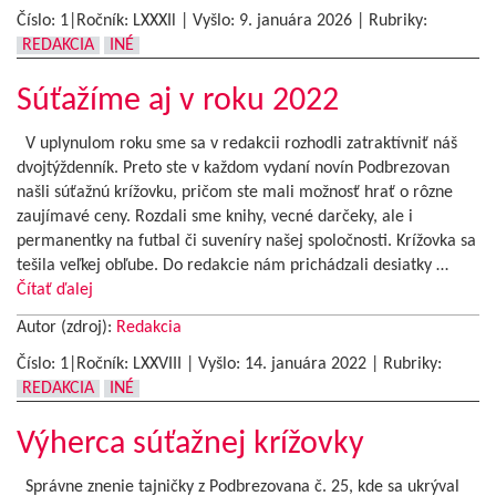
Číslo: 1|Ročník: LXXXIl | Vyšlo:
9. januára 2026
|
Rubriky:
REDAKCIA
INÉ
Súťažíme aj v roku 2022
V uplynulom roku sme sa v redakcii rozhodli zatraktívniť náš
dvojtýždenník. Preto ste v každom vydaní novín Podbrezovan
našli súťažnú krížovku, pričom ste mali možnosť hrať o rôzne
zaujímavé ceny. Rozdali sme knihy, vecné darčeky, ale i
permanentky na futbal či suveníry našej spoločnosti. Krížovka sa
tešila veľkej obľube. Do redakcie nám prichádzali desiatky …
Čítať ďalej
Autor (zdroj):
Redakcia
Číslo: 1|Ročník: LXXVIII | Vyšlo:
14. januára 2022
|
Rubriky:
REDAKCIA
INÉ
Výherca súťažnej krížovky
Správne znenie tajničky z Podbrezovana č. 25, kde sa ukrýval