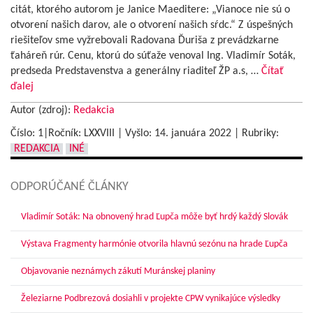
citát, ktorého autorom je Janice Maeditere: „Vianoce nie sú o
otvorení našich darov, ale o otvorení našich sŕdc.“ Z úspešných
riešiteľov sme vyžrebovali Radovana Ďuriša z prevádzkarne
ťaháreň rúr. Cenu, ktorú do súťaže venoval Ing. Vladimír Soták,
predseda Predstavenstva a generálny riaditeľ ŽP a.s, …
Čítať
ďalej
Autor (zdroj):
Redakcia
Číslo: 1|Ročník: LXXVIII | Vyšlo:
14. januára 2022
|
Rubriky:
REDAKCIA
INÉ
ODPORÚČANÉ ČLÁNKY
Vladimír Soták: Na obnovený hrad Ľupča môže byť hrdý každý Slovák
Výstava Fragmenty harmónie otvorila hlavnú sezónu na hrade Ľupča
Objavovanie neznámych zákutí Muránskej planiny
Železiarne Podbrezová dosiahli v projekte CPW vynikajúce výsledky