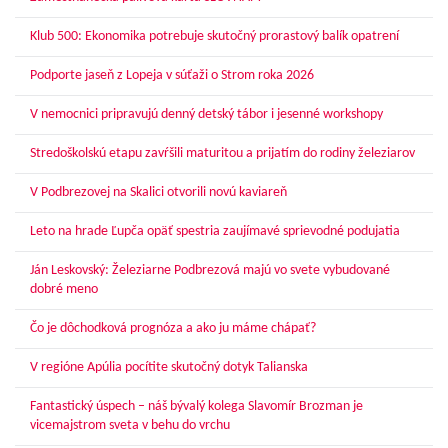
Klub 500: Ekonomika potrebuje skutočný prorastový balík opatrení
Podporte jaseň z Lopeja v súťaži o Strom roka 2026
V nemocnici pripravujú denný detský tábor i jesenné workshopy
Stredoškolskú etapu zavŕšili maturitou a prijatím do rodiny železiarov
V Podbrezovej na Skalici otvorili novú kaviareň
Leto na hrade Ľupča opäť spestria zaujímavé sprievodné podujatia
Ján Leskovský: Železiarne Podbrezová majú vo svete vybudované
dobré meno
Čo je dôchodková prognóza a ako ju máme chápať?
V regióne Apúlia pocítite skutočný dotyk Talianska
Fantastický úspech – náš bývalý kolega Slavomír Brozman je
vicemajstrom sveta v behu do vrchu