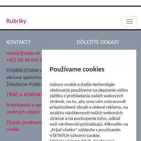
Rubriky
Toggl
navig
KONTAKTY
DÔLEŽITÉ ODKAZY
noviny@zelpo.sk
Hrad Ľupča
+421 (0) 48 645 2711
Súkromná spojená škola ŽP
Nadácia Železiarne
Používame cookies
PODBREZOVAN vydáva
Podbrezová
akciová spoločnosť
Hutnícke múzeum
Železiarne Podbrezová
Súbory cookie a ďalšie technológie
ŽP Informatika s.r.o.
sledovania používame na zlepšenie vášho
TIRÁŽ & KONTAKT
ŠK Železiarne Podbrezová
zážitku z prehliadania našich webových
stránok, na to, aby sme vám zobrazovali
Tále a.s.
Prehlásenie o spracovaní
prispôsobený obsah a cielené reklamy, na
osobných údajov
analýzu návštevnosti našich webových
stránok a na pochopenie toho, odkiaľ
Zásady používania súborov
naši návštevníci prichádzajú. Kliknutím na
cookie
„Prijať všetko” súhlasíte s používaním
VŠETKÝCH súborov cookie.