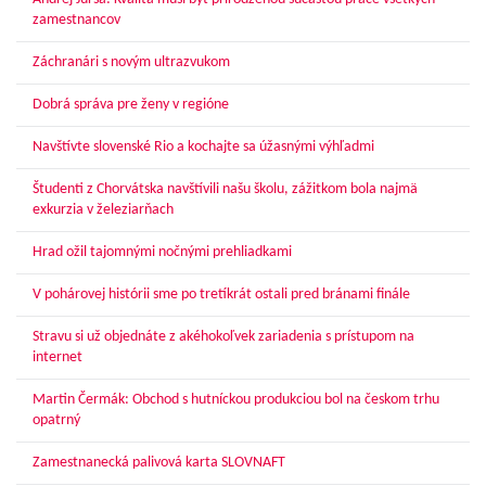
zamestnancov
Záchranári s novým ultrazvukom
Dobrá správa pre ženy v regióne
Navštívte slovenské Rio a kochajte sa úžasnými výhľadmi
Študenti z Chorvátska navštívili našu školu, zážitkom bola najmä
exkurzia v železiarňach
Hrad ožil tajomnými nočnými prehliadkami
V pohárovej histórii sme po tretíkrát ostali pred bránami finále
Stravu si už objednáte z akéhokoľvek zariadenia s prístupom na
internet
Martin Čermák: Obchod s hutníckou produkciou bol na českom trhu
opatrný
Zamestnanecká palivová karta SLOVNAFT