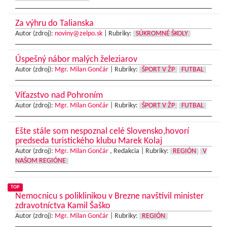
Za výhru do Talianska
Autor (zdroj):
noviny@zelpo.sk
|
Rubriky:
SÚKROMNÉ ŠKOLY
Úspešný nábor malých železiarov
Autor (zdroj):
Mgr. Milan Gončár
|
Rubriky:
ŠPORT V ŽP
FUTBAL
Víťazstvo nad Pohroním
Autor (zdroj):
Mgr. Milan Gončár
|
Rubriky:
ŠPORT V ŽP
FUTBAL
Ešte stále som nespoznal celé Slovensko,hovorí
predseda turistického klubu Marek Kolaj
Autor (zdroj):
Mgr. Milan Gončár
, Redakcia |
Rubriky:
REGIÓN
V
NAŠOM REGIÓNE
TOP
Nemocnicu s poliklinikou v Brezne navštívil minister
zdravotníctva Kamil Šaško
Autor (zdroj):
Mgr. Milan Gončár
|
Rubriky:
REGIÓN