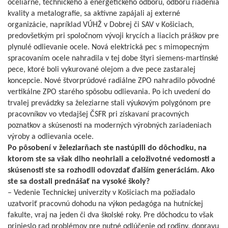
oceliarne, technického a energetického odboru, odboru riadenia
kvality a metalografie, sa aktívne zapájali aj externé
organizácie, napríklad VÚHŽ v Dobrej či SAV v Košiciach,
predovšetkým pri spoločnom vývoji krycích a liacich práškov pre
plynulé odlievanie ocele. Nová elektrická pec s mimopecným
spracovaním ocele nahradila v tej dobe štyri siemens-martinské
pece, ktoré boli vykurované olejom a dve pece zastaralej
koncepcie. Nové štvorprúdové radiálne ZPO nahradilo pôvodné
vertikálne ZPO starého spôsobu odlievania. Po ich uvedení do
trvalej prevádzky sa železiarne stali výukovým polygónom pre
pracovníkov vo vtedajšej ČSFR pri získavaní pracovných
poznatkov a skúseností na moderných výrobných zariadeniach
výroby a odlievania ocele.
Po pôsobení v železiarňach ste
nastúpili do dôchodku, na
ktorom
ste sa však dlho neohriali a celoživotné
vedomosti a
skúsenosti ste
sa rozhodli odovzdať ďalším generáciám.
Ako
ste sa dostali prednášať
na vysoké školy?
– Vedenie Technickej univerzity v Košiciach ma požiadalo
uzatvoriť pracovnú dohodu na výkon pedagóga na hutníckej
fakulte, vraj na jeden či dva školské roky. Pre dôchodcu to však
prinieslo rad problémov pre nutné odlúčenie od rodiny, dopravu