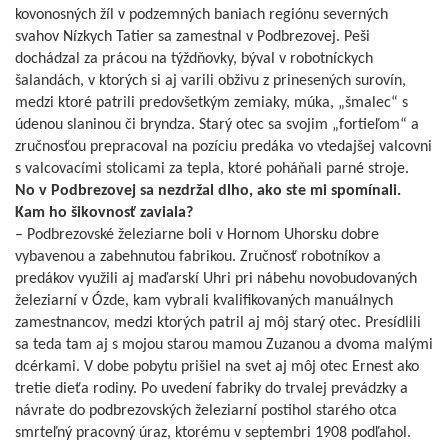
kovonosných žíl v podzemných baniach regiónu severných
svahov Nízkych Tatier sa zamestnal v Podbrezovej. Peši
dochádzal za prácou na týždňovky, býval v robotníckych
šalandách, v ktorých si aj varili obživu z prinesených surovín,
medzi ktoré patrili predovšetkým zemiaky, múka, „šmalec“ s
údenou slaninou či bryndza. Starý otec sa svojim „fortieľom“ a
zručnosťou prepracoval na pozíciu predáka vo vtedajšej valcovni
s valcovacími stolicami za tepla, ktoré poháňali parné stroje.
No v Podbrezovej sa nezdržal dlho, ako ste mi spomínali.
Kam ho šikovnosť zaviala?
– Podbrezovské železiarne boli v Hornom Uhorsku dobre
vybavenou a zabehnutou fabrikou. Zručnosť robotníkov a
predákov využili aj maďarskí Uhri pri nábehu novobudovaných
železiarní v Ózde, kam vybrali kvalifikovaných manuálnych
zamestnancov, medzi ktorých patril aj môj starý otec. Presídlili
sa teda tam aj s mojou starou mamou Zuzanou a dvoma malými
dcérkami. V dobe pobytu prišiel na svet aj môj otec Ernest ako
tretie dieťa rodiny. Po uvedení fabriky do trvalej prevádzky a
návrate do podbrezovských železiarní postihol starého otca
smrteľný pracovný úraz, ktorému v septembri 1908 podľahol.