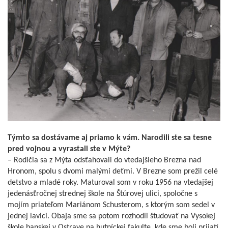
Týmto sa dostávame aj priamo k vám. Narodili ste sa tesne
pred vojnou a vyrastali ste v Mýte?
– Rodičia sa z Mýta odsťahovali do vtedajšieho Brezna nad
Hronom, spolu s dvomi malými deťmi. V Brezne som prežil celé
detstvo a mladé roky. Maturoval som v roku 1956 na vtedajšej
jedenásťročnej strednej škole na Štúrovej ulici, spoločne s
mojím priateľom Mariánom Schusterom, s ktorým som sedel v
jednej lavici. Obaja sme sa potom rozhodli študovať na Vysokej
škole banskej v Ostrave na hutníckej fakulte, kde sme boli prijatí