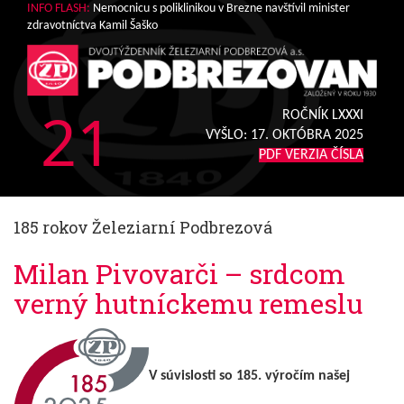
INFO FLASH:
Nemocnicu s poliklinikou v Brezne navštívil minister
zdravotníctva Kamil Šaško
21
ROČNÍK LXXXI
VYŠLO:
17. OKTÓBRA 2025
PDF VERZIA ČÍSLA
185 rokov Železiarní Podbrezová
Milan Pivovarči – srdcom
verný hutníckemu remeslu
V súvislosti so 185. výročím našej