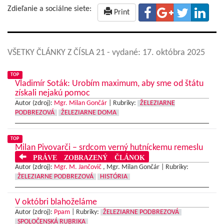
Zdieľanie a sociálne siete:
Print
VŠETKY ČLÁNKY Z ČÍSLA 21
- vydané: 17. októbra 2025
TOP
Vladimír Soták: Urobím maximum, aby sme od štátu
získali nejakú pomoc
Autor (zdroj):
Mgr. Milan Gončár
|
Rubriky:
ŽELEZIARNE
PODBREZOVÁ
ŽELEZIARNE DOMA
TOP
Milan Pivovarči – srdcom verný hutníckemu remeslu
PRÁVE ZOBRAZENÝ ČLÁNOK
Autor (zdroj):
Mgr. M. Jančovič
, Mgr. Milan Gončár |
Rubriky:
ŽELEZIARNE PODBREZOVÁ
HISTÓRIA
V októbri blahoželáme
Autor (zdroj):
Ppam
|
Rubriky:
ŽELEZIARNE PODBREZOVÁ
SPOLOČENSKÁ RUBRIKA