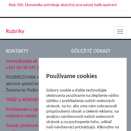
Klub 500: Ekonomika potrebuje skutočný prorastový balík opatrení
Rubriky
Toggl
navig
KONTAKTY
DÔLEŽITÉ ODKAZY
noviny@zelpo.sk
Hrad Ľupča
+421 (0) 48 645 2711
Súkromná spojená škola ŽP
Nadácia Železiarne
Používame cookies
PODBREZOVAN vydáva
Podbrezová
akciová spoločnosť
Hutnícke múzeum
Železiarne Podbrezová
Súbory cookie a ďalšie technológie
ŽP Informatika s.r.o.
sledovania používame na zlepšenie vášho
TIRÁŽ & KONTAKT
ŠK Železiarne Podbrezová
zážitku z prehliadania našich webových
Tále a.s.
stránok, na to, aby sme vám zobrazovali
Prehlásenie o spracovaní
prispôsobený obsah a cielené reklamy, na
osobných údajov
analýzu návštevnosti našich webových
stránok a na pochopenie toho, odkiaľ
Zásady používania súborov
naši návštevníci prichádzajú. Kliknutím na