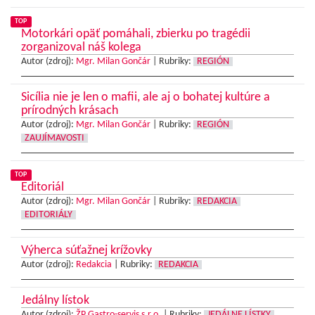
TOP
Motorkári opäť pomáhali, zbierku po tragédii
zorganizoval náš kolega
Autor (zdroj):
Mgr. Milan Gončár
|
Rubriky:
REGIÓN
Sicília nie je len o mafii, ale aj o bohatej kultúre a
prírodných krásach
Autor (zdroj):
Mgr. Milan Gončár
|
Rubriky:
REGIÓN
ZAUJÍMAVOSTI
TOP
Editoriál
Autor (zdroj):
Mgr. Milan Gončár
|
Rubriky:
REDAKCIA
EDITORIÁLY
Výherca súťažnej krížovky
Autor (zdroj):
Redakcia
|
Rubriky:
REDAKCIA
Jedálny lístok
Autor (zdroj):
ŽP Gastro-servis s.r.o.
|
Rubriky:
JEDÁLNE LÍSTKY