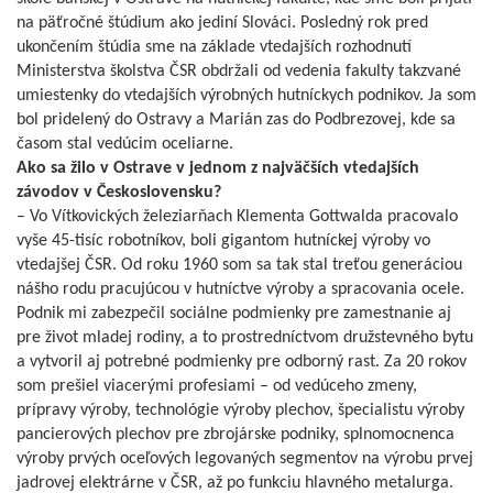
na päťročné štúdium ako jediní Slováci. Posledný rok pred
ukončením štúdia sme na základe vtedajších rozhodnutí
Ministerstva školstva ČSR obdržali od vedenia fakulty takzvané
umiestenky do vtedajších výrobných hutníckych podnikov. Ja som
bol pridelený do Ostravy a Marián zas do Podbrezovej, kde sa
časom stal vedúcim oceliarne.
Ako sa žilo v Ostrave v jednom z
najväčších vtedajších
závodov v
Československu?
– Vo Vítkovických železiarňach Klementa Gottwalda pracovalo
vyše 45-tisíc robotníkov, boli gigantom hutníckej výroby vo
vtedajšej ČSR. Od roku 1960 som sa tak stal treťou generáciou
nášho rodu pracujúcou v hutníctve výroby a spracovania ocele.
Podnik mi zabezpečil sociálne podmienky pre zamestnanie aj
pre život mladej rodiny, a to prostredníctvom družstevného bytu
a vytvoril aj potrebné podmienky pre odborný rast. Za 20 rokov
som prešiel viacerými profesiami – od vedúceho zmeny,
prípravy výroby, technológie výroby plechov, špecialistu výroby
pancierových plechov pre zbrojárske podniky, splnomocnenca
výroby prvých oceľových legovaných segmentov na výrobu prvej
jadrovej elektrárne v ČSR, až po funkciu hlavného metalurga.