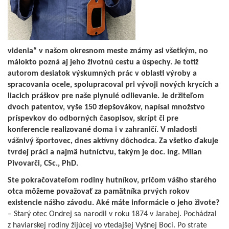
videnia“ v našom okresnom meste známy asi všetkým, no
málokto pozná aj jeho životnú cestu a úspechy. Je totiž
autorom desiatok výskumných prác v oblasti výroby a
spracovania ocele, spolupracoval pri vývoji nových krycích a
liacich práškov pre naše plynulé odlievanie. Je držiteľom
dvoch patentov, vyše 150 zlepšovákov, napísal množstvo
príspevkov do odborných časopisov, skrípt či pre
konferencie realizované doma i v zahraničí. V mladosti
vášnivý športovec, dnes aktívny dôchodca. Za všetko ďakuje
tvrdej práci a najmä hutníctvu, takým je doc. Ing. Milan
Pivovarči, CSc., PhD.
Ste pokračovateľom rodiny hutníkov, pričom vášho starého
otca môžeme považovať za pamätníka prvých rokov
existencie nášho závodu. Aké máte informácie o jeho živote?
– Starý otec Ondrej sa narodil v roku 1874 v Jarabej. Pochádzal
z haviarskej rodiny žijúcej vo vtedajšej Vyšnej Boci. Po strate