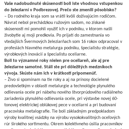
Vaše nadobudnuté skúsenosti
boli iste vhodnou vstupenkou
do
železiarní v Podbrezovej. Prečo
ste zmenili pôsobisko?
– Do rodného kraja som sa vrátil kvôli dožívajúcim rodičom.
Návrat nebol prechádzkou ružovým sadom, no získané
skúsenosti mi pomohli využiť ich v podniku, v ktorom našli
živobytie aj moji predkovia. Po prijatí do zamestnania vo
vtedajších Švermových železiarňach som 16 rokov odpracoval v
profesiách hlavného metalurga podniku, špecialistu stratégie,
výrobkových inovácií a špecialistu oceliarne.
Boli to významné roky nielen pre
oceliareň, ale aj pre
železiarne
samotné. Stáli ste pri dôležitých
medzníkoch
vývoja. Skúste nám
ich v krátkosti pripomenúť.
– Živo si spomínam na tie roky a aj na prínosy docielené
predovšetkým v oblasti metalurgie a technológie plynulého
odlievania ocele pri nábehu nového štvorprúdového radiálneho
zariadenia plynulého odlievania ocele, pri výstavbe novej 60-
tonovej elektrickej oblúkovej pece v oceliarni a pri budovaní
pracoviska metalografie. Tie boli základným predpokladom
výroby kvalitnej vsádzky na výrobu vysokokvalitných oceľových
rúr širokého sortimentu. Okrem kolektívneho úsilia pracovníkov