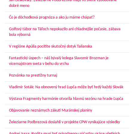
Ján Leskovský: Železiarne Podbrezová majú vo svete vybudované
dobré meno
Čo je dôchodková prognóza a ako ju máme chápať?
Golfový tábor na Táľoch nepokazilo ani chladnejšie počasie, zábava
bola výborná
V regióne Apúlia pocítite skutočný dotyk Talianska
Fantastický úspech – náš bývalý kolega Slavomír Brozman je
vicemajstrom sveta v behu do vrchu
Pozvánka na prestížny turnaj
Vladimír Soták: Na obnovený hrad Ľupča môže byť hrdý každý Slovák
Výstava Fragmenty harmónie otvorila hlavnú sezónu na hrade Ľupča
Objavovanie neznámych zákutí Muránskej planiny
Železiarne Podbrezová dosiahli v projekte CPW vynikajúce výsledky
Andrej Jursa: Kvalita musí byť prirodzenou súčasťou práce všetkých