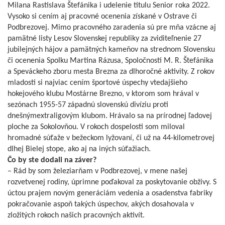
Milana Rastislava Štefánika i udelenie titulu Senior roka 2022.
Vysoko si cením aj pracovné ocenenia získané v Ostrave či
Podbrezovej. Mimo pracovného zaradenia sú pre mňa vzácne aj
pamätné listy Lesov Slovenskej republiky za zviditeľnenie 27
jubilejných hájov a pamätných kameňov na strednom Slovensku
či ocenenia Spolku Martina Rázusa, Spoločnosti M. R. Štefánika
a Speváckeho zboru mesta Brezna za dlhoročné aktivity. Z rokov
mladosti si najviac cením športové úspechy vtedajšieho
hokejového klubu Mostárne Brezno, v ktorom som hrával v
sezónach 1955-57 západnú slovenskú divíziu proti
dnešnýmextraligovým klubom. Hrávalo sa na prírodnej ľadovej
ploche za Sokolovňou. V rokoch dospelosti som miloval
hromadné súťaže v bežeckom lyžovaní, či už na 44-kilometrovej
dlhej Bielej stope, ako aj na iných súťažiach.
Čo by ste dodali na záver?
– Rád by som železiarňam v Podbrezovej, v mene našej
rozvetvenej rodiny, úprimne poďakoval za poskytovanie obživy. S
úctou prajem novým generáciám vedenia a osadenstva fabriky
pokračovanie aspoň takých úspechov, akých dosahovala v
zložitých rokoch našich pracovných aktivít.