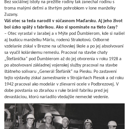
Bez sociálnej istoty na prežitie rodiny tak zanechal rodinu s
troma malými deťmi a štvrtým pohrobkom v lone manželky
Zuzany.
Váš otec sa teda narodil v súčasnom Maďarsku. Aj jeho život
bol úzko spätý s fabrikou. Ako si spomínate na tieto časy?
– Otec vyrastal v Jarabej a v Mýte pod Ďumbierom, kde si našiel
aj budúcu manželku Máriu, rodenú Strakotovú. Odborné
vzdelanie získal v Brezne na učňovskej škole a po jej absolvovaní
sa vyučil kolárskemu remeslu. Pracoval na stavbe chaty
„Štefánička“ pod Ďumbierom až do jej otvorenia v roku 1928 a
po absolvovaní základnej vojenskej služby pracoval na stavbe
štátneho solivaru „Generál Štefánik“ na Piesku. Po zastavení
tejto výstavby získal zamestnanie v Strojárňach Piesok a od roku
1942 pracoval ako modelár v zlievarni ocele v Podbrezovej. V
dobe povstania so zbraňou v ruke bránil fabriku pred jej
devastáciou, ktorú nariadilo vtedajšie nemecké vedenie.