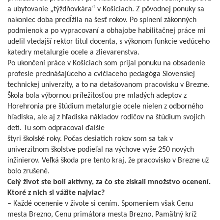
a ubytovanie „týždňovkára“ v Košiciach. Z pôvodnej ponuky sa
nakoniec doba predĺžila na šesť rokov. Po splnení zákonných
podmienok a po vypracovaní a obhajobe habilitačnej práce mi
udelil vtedajší rektor titul docenta, s výkonom funkcie vedúceho
katedry metalurgie ocele a zlievarenstva.
Po ukončení práce v Košiciach som prijal ponuku na obsadenie
profesie prednášajúceho a cvičiaceho pedagóga Slovenskej
technickej univerzity, a to na detašovanom pracovisku v Brezne.
Škola bola výbornou príležitosťou pre mladých adeptov z
Horehronia pre štúdium metalurgie ocele nielen z odborného
hľadiska, ale aj z hľadiska nákladov rodičov na štúdium svojich
detí. Tu som odpracoval ďalšie
štyri školské roky. Počas desiatich rokov som sa tak v
univerzitnom školstve podieľal na výchove vyše 250 nových
inžinierov. Veľká škoda pre tento kraj, že pracovisko v Brezne už
bolo zrušené.
Celý život ste boli aktívny, za čo
ste získali množstvo ocenení.
Ktoré
z nich si vážite najviac?
– Každé ocenenie v živote si cením. Spomeniem však Cenu
mesta Brezno, Cenu primátora mesta Brezno, Pamätný kríž