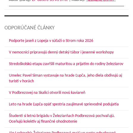
ODPORÚČANÉ ČLÁNKY
Podporte jaseň z Lopeja v súťaži o Strom roka 2026
V nemocnici pripravujú denný detský tábor i jesenné workshopy
Stredoškolskú etapu zavŕšili maturitou a prijatím do rodiny železiarov
Umelec Pavel Siman vystavuje na hrade Ľupča, jeho diela obdivujú aj
turisti v horách
V Podbrezovej na Skalici otvorili novú kaviareň
Leto na hrade Ľupča opäť spestria zaujímavé sprievodné podujatia
Študenti si letnú brigádu v Železiarňach Podbrezová pochvaľujú.
Oceňujú kolektív aj finančné ohodnotenie