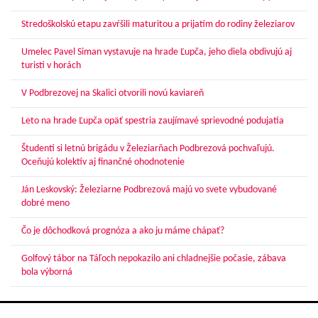
Stredoškolskú etapu zavŕšili maturitou a prijatím do rodiny železiarov
Umelec Pavel Siman vystavuje na hrade Ľupča, jeho diela obdivujú aj
turisti v horách
V Podbrezovej na Skalici otvorili novú kaviareň
Leto na hrade Ľupča opäť spestria zaujímavé sprievodné podujatia
Študenti si letnú brigádu v Železiarňach Podbrezová pochvaľujú.
Oceňujú kolektív aj finančné ohodnotenie
Ján Leskovský: Železiarne Podbrezová majú vo svete vybudované
dobré meno
Čo je dôchodková prognóza a ako ju máme chápať?
Golfový tábor na Táľoch nepokazilo ani chladnejšie počasie, zábava
bola výborná