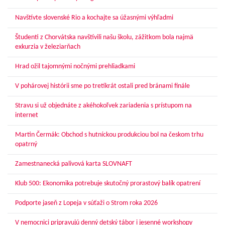
Navštívte slovenské Rio a kochajte sa úžasnými výhľadmi
Študenti z Chorvátska navštívili našu školu, zážitkom bola najmä
exkurzia v železiarňach
Hrad ožil tajomnými nočnými prehliadkami
V pohárovej histórii sme po tretíkrát ostali pred bránami finále
Stravu si už objednáte z akéhokoľvek zariadenia s prístupom na
internet
Martin Čermák: Obchod s hutníckou produkciou bol na českom trhu
opatrný
Zamestnanecká palivová karta SLOVNAFT
Klub 500: Ekonomika potrebuje skutočný prorastový balík opatrení
Podporte jaseň z Lopeja v súťaži o Strom roka 2026
V nemocnici pripravujú denný detský tábor i jesenné workshopy