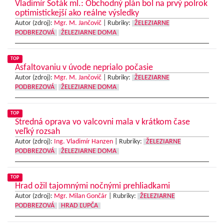
Vladimír Soták ml.: Obchodný plán bol na prvý polrok
optimistickejší ako reálne výsledky
Autor (zdroj):
Mgr. M. Jančovič
|
Rubriky:
ŽELEZIARNE
PODBREZOVÁ
ŽELEZIARNE DOMA
TOP
Asfaltovaniu v úvode neprialo počasie
Autor (zdroj):
Mgr. M. Jančovič
|
Rubriky:
ŽELEZIARNE
PODBREZOVÁ
ŽELEZIARNE DOMA
TOP
Stredná oprava vo valcovni mala v krátkom čase
veľký rozsah
Autor (zdroj):
Ing. Vladimír Hanzen
|
Rubriky:
ŽELEZIARNE
PODBREZOVÁ
ŽELEZIARNE DOMA
TOP
Hrad ožil tajomnými nočnými prehliadkami
Autor (zdroj):
Mgr. Milan Gončár
|
Rubriky:
ŽELEZIARNE
PODBREZOVÁ
HRAD ĽUPČA