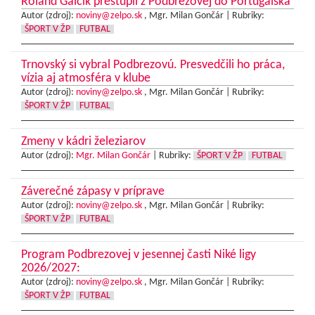
Roland Galčík prestúpil z Podbrezovej do Portugalska
Autor (zdroj):
noviny@zelpo.sk
, Mgr. Milan Gončár |
Rubriky:
ŠPORT V ŽP
FUTBAL
Trnovský si vybral Podbrezovú. Presvedčili ho práca,
vízia aj atmosféra v klube
Autor (zdroj):
noviny@zelpo.sk
, Mgr. Milan Gončár |
Rubriky:
ŠPORT V ŽP
FUTBAL
Zmeny v kádri železiarov
Autor (zdroj):
Mgr. Milan Gončár
|
Rubriky:
ŠPORT V ŽP
FUTBAL
Záverečné zápasy v príprave
Autor (zdroj):
noviny@zelpo.sk
, Mgr. Milan Gončár |
Rubriky:
ŠPORT V ŽP
FUTBAL
Program Podbrezovej v jesennej časti Niké ligy
2026/2027:
Autor (zdroj):
noviny@zelpo.sk
, Mgr. Milan Gončár |
Rubriky:
ŠPORT V ŽP
FUTBAL