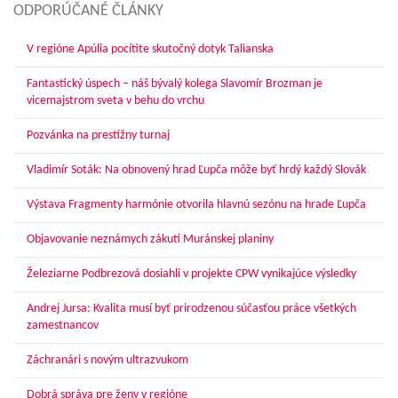
ODPORÚČANÉ ČLÁNKY
V regióne Apúlia pocítite skutočný dotyk Talianska
Fantastický úspech – náš bývalý kolega Slavomír Brozman je
vicemajstrom sveta v behu do vrchu
Pozvánka na prestížny turnaj
Vladimír Soták: Na obnovený hrad Ľupča môže byť hrdý každý Slovák
Výstava Fragmenty harmónie otvorila hlavnú sezónu na hrade Ľupča
Objavovanie neznámych zákutí Muránskej planiny
Železiarne Podbrezová dosiahli v projekte CPW vynikajúce výsledky
Andrej Jursa: Kvalita musí byť prirodzenou súčasťou práce všetkých
zamestnancov
Záchranári s novým ultrazvukom
Dobrá správa pre ženy v regióne