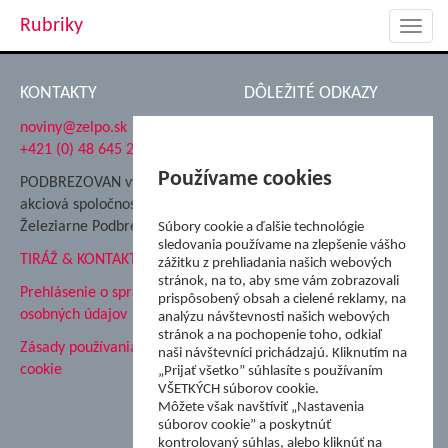
Rubriky
Toggl
navig
KONTAKTY
DÔLEŽITÉ ODKAZY
noviny@zelpo.sk
Hrad Ľupča
+421 (0) 48 645 2711
Súkromná spojená škola ŽP
Nadácia Železiarne
Používame cookies
PODBREZOVAN vydáva
Podbrezová
akciová spoločnosť
Hutnícke múzeum
Železiarne Podbrezová
Súbory cookie a ďalšie technológie
ŽP Informatika s.r.o.
sledovania používame na zlepšenie vášho
TIRÁŽ & KONTAKT
ŠK Železiarne Podbrezová
zážitku z prehliadania našich webových
stránok, na to, aby sme vám zobrazovali
Tále a.s.
Prehlásenie o spracovaní
prispôsobený obsah a cielené reklamy, na
osobných údajov
analýzu návštevnosti našich webových
stránok a na pochopenie toho, odkiaľ
Zásady používania súborov
naši návštevníci prichádzajú. Kliknutím na
cookie
„Prijať všetko” súhlasíte s používaním
VŠETKÝCH súborov cookie.
Môžete však navštíviť „Nastavenia
súborov cookie” a poskytnúť
kontrolovaný súhlas, alebo kliknúť na