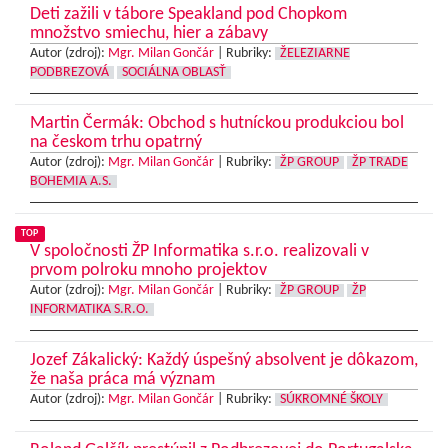
Deti zažili v tábore Speakland pod Chopkom
množstvo smiechu, hier a zábavy
Autor (zdroj):
Mgr. Milan Gončár
|
Rubriky:
ŽELEZIARNE
PODBREZOVÁ
SOCIÁLNA OBLASŤ
Martin Čermák: Obchod s hutníckou produkciou bol
na českom trhu opatrný
Autor (zdroj):
Mgr. Milan Gončár
|
Rubriky:
ŽP GROUP
ŽP TRADE
BOHEMIA A.S.
TOP
V spoločnosti ŽP Informatika s.r.o. realizovali v
prvom polroku mnoho projektov
Autor (zdroj):
Mgr. Milan Gončár
|
Rubriky:
ŽP GROUP
ŽP
INFORMATIKA S.R.O.
Jozef Zákalický: Každý úspešný absolvent je dôkazom,
že naša práca má význam
Autor (zdroj):
Mgr. Milan Gončár
|
Rubriky:
SÚKROMNÉ ŠKOLY