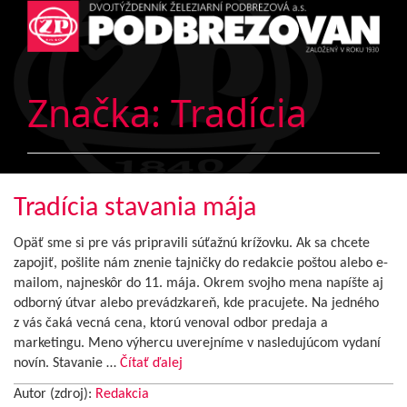
Značka:
Tradícia
Tradícia stavania mája
Opäť sme si pre vás pripravili súťažnú krížovku. Ak sa chcete
zapojiť, pošlite nám znenie tajničky do redakcie poštou alebo e-
mailom, najneskôr do 11. mája. Okrem svojho mena napíšte aj
odborný útvar alebo prevádzkareň, kde pracujete. Na jedného
z vás čaká vecná cena, ktorú venoval odbor predaja a
marketingu. Meno výhercu uverejníme v nasledujúcom vydaní
novín. Stavanie …
Čítať ďalej
Autor (zdroj):
Redakcia