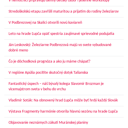
V nemocnici pripravujú denný detský tábor i jesenné workshopy
Stredoškolskú etapu zavŕšili maturitou a prijatím do rodiny železiarov
V Podbrezovej na Skalici otvorili novú kaviareň
Leto na hrade Ľupča opäť spestria zaujímavé sprievodné podujatia
Ján Leskovský: Železiarne Podbrezová majú vo svete vybudované
dobré meno
Čo je dôchodková prognóza a ako ju máme chápať?
V regióne Apúlia pocítite skutočný dotyk Talianska
Fantastický úspech – náš bývalý kolega Slavomír Brozman je
vicemajstrom sveta v behu do vrchu
Vladimír Soták: Na obnovený hrad Ľupča môže byť hrdý každý Slovák
Výstava Fragmenty harmónie otvorila hlavnú sezónu na hrade Ľupča
Objavovanie neznámych zákutí Muránskej planiny