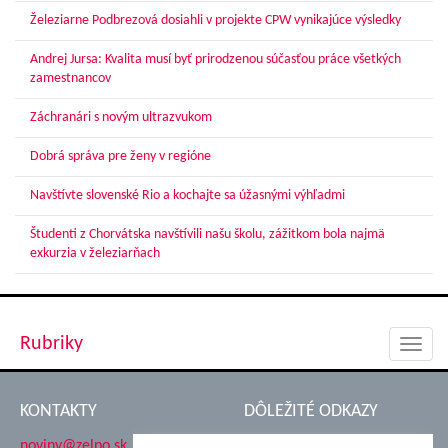
Železiarne Podbrezová dosiahli v projekte CPW vynikajúce výsledky
Andrej Jursa: Kvalita musí byť prirodzenou súčasťou práce všetkých
zamestnancov
Záchranári s novým ultrazvukom
Dobrá správa pre ženy v regióne
Navštívte slovenské Rio a kochajte sa úžasnými výhľadmi
Študenti z Chorvátska navštívili našu školu, zážitkom bola najmä
exkurzia v železiarňach
Rubriky
Toggl
navig
KONTAKTY
DÔLEŽITÉ ODKAZY
noviny@zelpo.sk
Hrad Ľupča