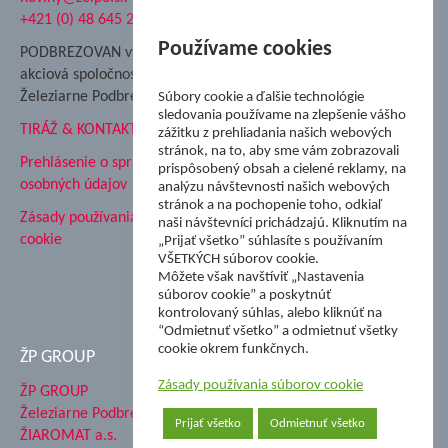
+421 (0) 48 645 2711
Súkromná spojená škola ŽP
Nadácia Železiarne
Používame cookies
PODBREZOVAN vydáva
Podbrezová
akciová spoločnosť
Hutnícke múzeum
Železiarne Podbrezová
Súbory cookie a ďalšie technológie
ŽP Informatika s.r.o.
sledovania používame na zlepšenie vášho
TIRÁŽ & KONTAKT
ŠK Železiarne Podbrezová
zážitku z prehliadania našich webových
stránok, na to, aby sme vám zobrazovali
Tále a.s.
Prehlásenie o spracovaní
prispôsobený obsah a cielené reklamy, na
osobných údajov
analýzu návštevnosti našich webových
stránok a na pochopenie toho, odkiaľ
Zásady používania súborov
naši návštevníci prichádzajú. Kliknutím na
cookie
„Prijať všetko” súhlasíte s používaním
VŠETKÝCH súborov cookie.
Môžete však navštíviť „Nastavenia
súborov cookie” a poskytnúť
kontrolovaný súhlas, alebo kliknúť na
“Odmietnuť všetko” a odmietnuť všetky
cookie okrem funkčnych.
ŽP GROUP
Zásady používania súborov cookie
ŽP GROUP
Železiarne Podbrezová a.s.
Prijať všetko
Odmietnuť všetko
ŽIAROMAT a.s.