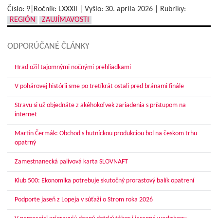
Číslo: 9|Ročník: LXXXIl | Vyšlo:
30. apríla 2026
|
Rubriky:
REGIÓN
ZAUJÍMAVOSTI
ODPORÚČANÉ ČLÁNKY
Hrad ožil tajomnými nočnými prehliadkami
V pohárovej histórii sme po tretíkrát ostali pred bránami finále
Stravu si už objednáte z akéhokoľvek zariadenia s prístupom na
internet
Martin Čermák: Obchod s hutníckou produkciou bol na českom trhu
opatrný
Zamestnanecká palivová karta SLOVNAFT
Klub 500: Ekonomika potrebuje skutočný prorastový balík opatrení
Podporte jaseň z Lopeja v súťaži o Strom roka 2026