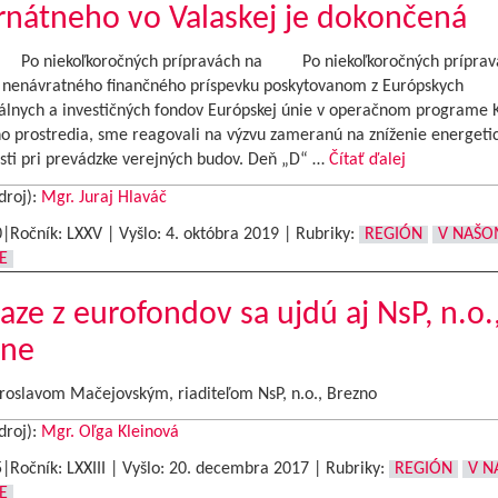
rnátneho vo Valaskej je dokončená
koľkoročných prípravách na Po niekoľkoročných prípravá
e nenávratného finančného príspevku poskytovanom z Európskych
rálnych a investičných fondov Európskej únie v operačnom programe K
o prostredia, sme reagovali na výzvu zameranú na zníženie energetic
sti pri prevádzke verejných budov. Deň „D“ …
Čítať ďalej
droj):
Mgr. Juraj Hlaváč
0|Ročník: LXXV | Vyšlo:
4. októbra 2019
|
Rubriky:
REGIÓN
V NAŠ
E
aze z eurofondov sa ujdú aj NsP, n.o.,
zne
aroslavom Mačejovským, riaditeľom NsP, n.o., Brezno
droj):
Mgr. Oľga Kleinová
5|Ročník: LXXIII | Vyšlo:
20. decembra 2017
|
Rubriky:
REGIÓN
V N
E