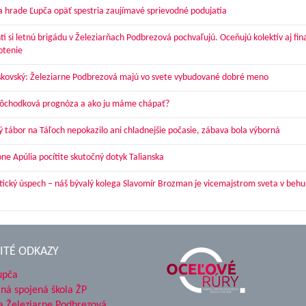
a hrade Ľupča opäť spestria zaujímavé sprievodné podujatia
ti si letnú brigádu v Železiarňach Podbrezová pochvaľujú. Oceňujú kolektív aj fi
otenie
skovský: Železiarne Podbrezová majú vo svete vybudované dobré meno
dôchodková prognóza a ako ju máme chápať?
ý tábor na Táľoch nepokazilo ani chladnejšie počasie, zábava bola výborná
óne Apúlia pocítite skutočný dotyk Talianska
tický úspech – náš bývalý kolega Slavomír Brozman je vicemajstrom sveta v behu
ITÉ ODKAZY
upča
ná spojená škola ŽP
a Železiarne Podbrezová