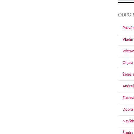
ODPOR
Pozván
Vladim
Výstav
Objavo
Železi
Andrej
Záchra
Dobrá 
Navští
Študen