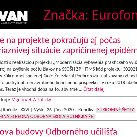
Značka:
Eurofo
e na projekte pokračujú aj počas
iaznivej situácie zapríčinenej epidé
osti s realizáciou projektu ,,Modernizácia vybavenia praktického vyu
roj na zvýšenie počtu žiakov na SSOŠH ŽP,” ITMS kód projektu: 30202
 v Súkromnej spojenej škole Železiarní Podbrezová realizovaný od pod
 o poskytnutí nenávratného finančného príspevku,“ v roku 2018 ubeho
as. Teraz je vhodná doba na to, aby sme …
Čítať ďalej
droj):
Mgr. Jozef Zákalický
3|Ročník: LXXVI | Vyšlo:
26. júna 2020
|
Rubriky:
SÚKROMNÉ ŠKOLY
MNÁ STREDNÁ ODBORNÁ ŠKOLA HUTNÍCKA ŽP
ova budovy Odborného učilišťa