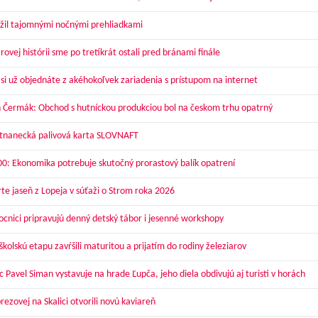
žil tajomnými nočnými prehliadkami
ovej histórii sme po tretíkrát ostali pred bránami finále
 si už objednáte z akéhokoľvek zariadenia s prístupom na internet
 Čermák: Obchod s hutníckou produkciou bol na českom trhu opatrný
nanecká palivová karta SLOVNAFT
00: Ekonomika potrebuje skutočný prorastový balík opatrení
te jaseň z Lopeja v súťaži o Strom roka 2026
cnici pripravujú denný detský tábor i jesenné workshopy
kolskú etapu zavŕšili maturitou a prijatím do rodiny železiarov
 Pavel Siman vystavuje na hrade Ľupča, jeho diela obdivujú aj turisti v horách
ezovej na Skalici otvorili novú kaviareň