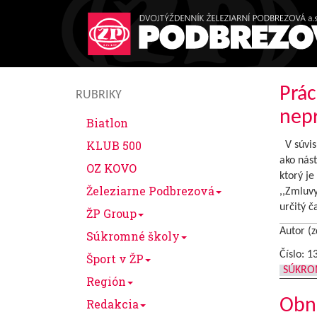
Prác
RUBRIKY
nepr
Biatlon
KLUB 500
V súvisl
ako nást
OZ KOVO
ktorý je
Železiarne Podbrezová
,,Zmluvy
určitý č
ŽP Group
Autor (z
Súkromné školy
Číslo: 1
Šport v ŽP
SÚKRO
Región
Obn
Redakcia