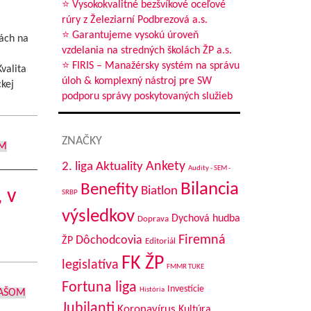
⭐ Vysokokvalitné bezšvíkové oceľové
rúry z Železiarní Podbrezová a.s.
⭐ Garantujeme vysokú úroveň
ch na
vzdelania na stredných školách ŽP a.s.
⭐ FIRIS – Manažérsky systém na správu
valita
úloh & komplexný nástroj pre SW
kej
podporu správy poskytovaných služieb
ZNAČKY
OM
Aktuality
Ankety
2. liga
Audity - SEM -
Bilancia
Benefity
Biatlon
 v
SRBP
výsledkov
Dychová hudba
Doprava
Firemná
Dôchodcovia
ŽP
Editoriál
FK ŽP
legislatíva
FMMR TUKE
Fortuna liga
Investície
História
AŠOM
Jubilanti
Koronavírus
Kultúra