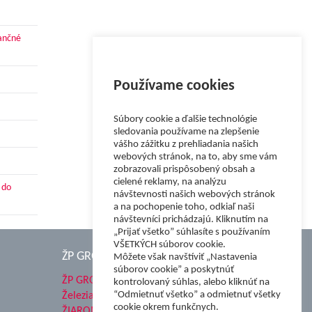
nančné
Používame cookies
Súbory cookie a ďalšie technológie
sledovania používame na zlepšenie
vášho zážitku z prehliadania našich
webových stránok, na to, aby sme vám
zobrazovali prispôsobený obsah a
cielené reklamy, na analýzu
 do
návštevnosti našich webových stránok
a na pochopenie toho, odkiaľ naši
návštevníci prichádzajú. Kliknutím na
„Prijať všetko” súhlasíte s používaním
VŠETKÝCH súborov cookie.
ŽP GROUP
Môžete však navštíviť „Nastavenia
súborov cookie” a poskytnúť
ŽP GROUP
kontrolovaný súhlas, alebo kliknúť na
“Odmietnuť všetko” a odmietnuť všetky
Železiarne Podbrezová a.s.
cookie okrem funkčnych.
ŽIAROMAT a.s.