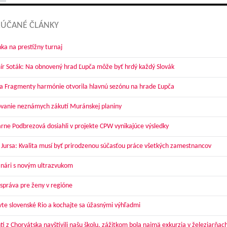
ÚČANÉ ČLÁNKY
ka na prestížny turnaj
ír Soták: Na obnovený hrad Ľupča môže byť hrdý každý Slovák
a Fragmenty harmónie otvorila hlavnú sezónu na hrade Ľupča
vanie neznámych zákutí Muránskej planiny
arne Podbrezová dosiahli v projekte CPW vynikajúce výsledky
 Jursa: Kvalita musí byť prirodzenou súčasťou práce všetkých zamestnancov
nári s novým ultrazvukom
správa pre ženy v regióne
vte slovenské Rio a kochajte sa úžasnými výhľadmi
ti z Chorvátska navštívili našu školu, zážitkom bola najmä exkurzia v železiarňac