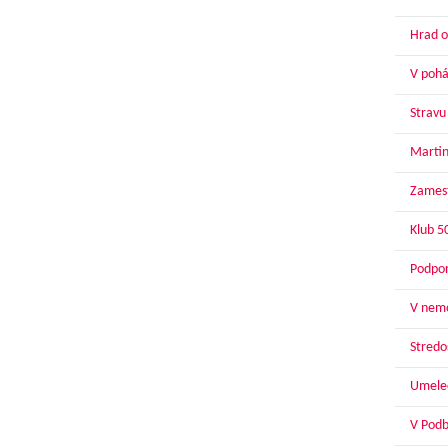
Hrad o
V pohár
Stravu
Martin
Zamest
Klub 5
Podpor
V nemo
Stredoš
Umelec
V Podbr