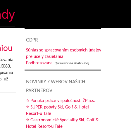
ndy
GDPR
miou
Súhlas so spracovaním osobných údajov
pre účely zasielania
čovania,
Podbrezovana
[formulár na stiahnutie]
1K083,
písania
l už
NOVINKY Z WEBOV NAŠICH
PARTNEROV
⭐ Ponuka práce v spoločnosti ŽP a.s.
⭐ SUPER pobyty Ski, Golf & Hotel
Resort-u Tále
⭐ Gastronomické špeciality Ski, Golf &
Hotel Resort-u Tále