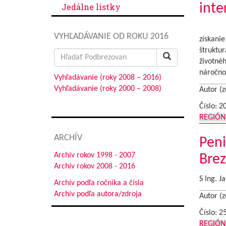
inte
Jedálne lístky
Po nie
VYHĽADÁVANIE OD ROKU 2016
získani
štruktu
Search
životnéh
for:
náročno
Vyhľadávanie (roky 2008 – 2016)
Vyhľadávanie (roky 2000 – 2008)
Autor (z
Číslo: 2
REGIÓN
ARCHÍV
Peni
Archív rokov 1998 - 2007
Bre
Archív rokov 2008 - 2016
S Ing. J
Archív podľa ročníka a čísla
Archív podľa autora/zdroja
Autor (z
Číslo: 2
REGIÓN