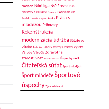
Niké liga
NsP Brezno n.o.
Nadácie
Návštevy a exkurzie
Pozývame vás
Oznamy
Práca s
Poďakovania a spomienky
mládežou
Príhovory
Rekonštrukcia-
modernizácia-údržba
Súťaže vo
výrobe
Výlety
Tábory
Veľtrhy a výstavy
Technika
Zdravotná
Výroba
Výročia
starostlivosť
Úspechy škôl
Zo sveta ocele
Čitateľská súťaž
Šport mladých
Športové
Šport mládeže
úspechy
Žijú medzi nami
h