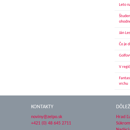
Leto n
Študen
ohodn
Ján Le
Čo je 
Golfov
V regi
Fantas
vrchu
KONTAKTY
DÔLEŽ
noviny@zelpo.sk
Hrad Ľ
+421 (0) 48 645 2711
Súkrom
Nadáci