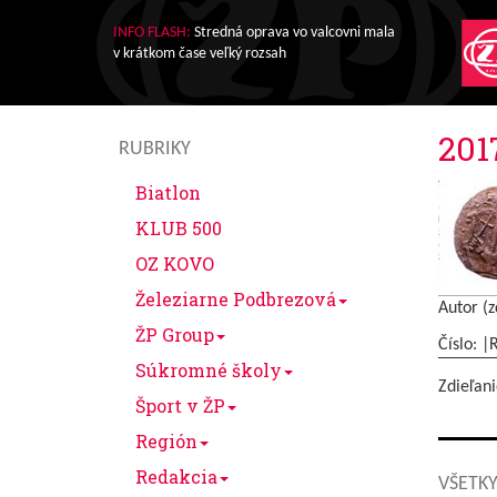
INFO FLASH:
Stredná oprava vo valcovni mala
v krátkom čase veľký rozsah
201
RUBRIKY
Biatlon
KLUB 500
OZ KOVO
Železiarne Podbrezová
Autor (z
ŽP Group
Číslo: |
Súkromné školy
Zdieľani
Šport v ŽP
Región
Redakcia
VŠETKY