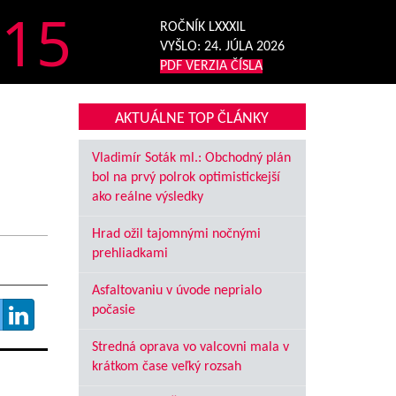
15
ROČNÍK LXXXIL
VYŠLO:
24. JÚLA 2026
PDF VERZIA ČÍSLA
AKTUÁLNE TOP ČLÁNKY
Vladimír Soták ml.: Obchodný plán
bol na prvý polrok optimistickejší
ako reálne výsledky
Hrad ožil tajomnými nočnými
prehliadkami
Asfaltovaniu v úvode neprialo
počasie
Stredná oprava vo valcovni mala v
krátkom čase veľký rozsah