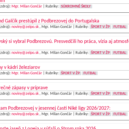
am
(zdroj):
Mgr. Milan Gončár
|
Rubriky:
SÚKROMNÉ ŠKOLY
d Galčík prestúpil z Podbrezovej do Portugalska
(zdroj):
noviny@zelpo.sk
, Mgr. Milan Gončár |
Rubriky:
ŠPORT V ŽP
FUTBAL
ský si vybral Podbrezovú. Presvedčili ho práca, vízia aj atmosf
e
(zdroj):
noviny@zelpo.sk
, Mgr. Milan Gončár |
Rubriky:
ŠPORT V ŽP
FUTBAL
 v kádri železiarov
(zdroj):
Mgr. Milan Gončár
|
Rubriky:
ŠPORT V ŽP
FUTBAL
ečné zápasy v príprave
(zdroj):
noviny@zelpo.sk
, Mgr. Milan Gončár |
Rubriky:
ŠPORT V ŽP
FUTBAL
am Podbrezovej v jesennej časti Niké ligy 2026/2027:
(zdroj):
noviny@zelpo.sk
, Mgr. Milan Gončár |
Rubriky:
ŠPORT V ŽP
FUTBAL
rte jaseň z Lopeja v súťaži o Strom roka 2026