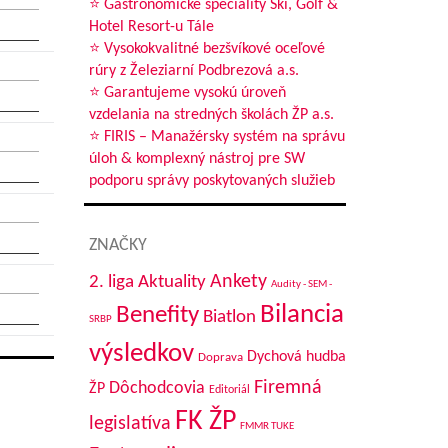
⭐ Gastronomické špeciality Ski, Golf &
Hotel Resort-u Tále
⭐ Vysokokvalitné bezšvíkové oceľové
rúry z Železiarní Podbrezová a.s.
⭐ Garantujeme vysokú úroveň
vzdelania na stredných školách ŽP a.s.
⭐ FIRIS – Manažérsky systém na správu
úloh & komplexný nástroj pre SW
podporu správy poskytovaných služieb
ZNAČKY
Aktuality
Ankety
2. liga
Audity - SEM -
Bilancia
Benefity
Biatlon
SRBP
výsledkov
Dychová hudba
Doprava
Firemná
Dôchodcovia
ŽP
Editoriál
FK ŽP
legislatíva
FMMR TUKE