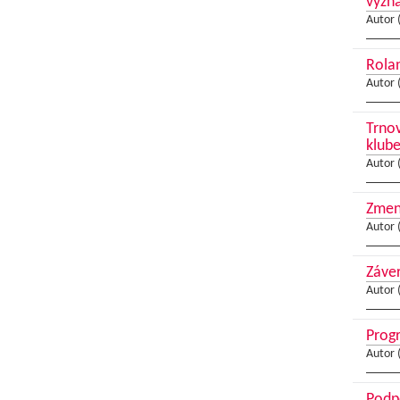
význ
Autor 
Rolan
Autor 
Trnov
klub
Autor 
Zmeny
Autor 
Záver
Autor 
Progr
Autor 
Podpo