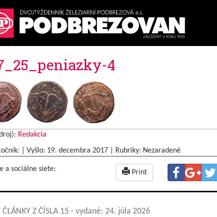
7_25_peniazky-4
droj):
Redakcia
Ročník: | Vyšlo:
19. decembra 2017
|
Rubriky: Nezaradené
e a sociálne siete:
Print
 ČLÁNKY Z ČÍSLA 15
- vydané: 24. júla 2026