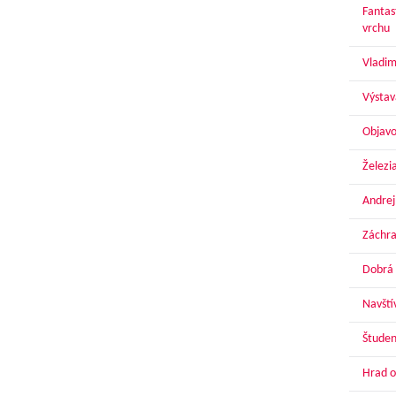
Fantas
vrchu
Vladim
Výstav
Objavo
Železi
Andrej
Záchra
Dobrá 
Navští
Študen
Hrad o