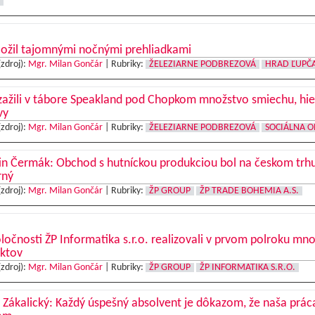
 ožil tajomnými nočnými prehliadkami
(zdroj):
Mgr. Milan Gončár
|
Rubriky:
ŽELEZIARNE PODBREZOVÁ
HRAD ĽUPČ
zažili v tábore Speakland pod Chopkom množstvo smiechu, hie
vy
(zdroj):
Mgr. Milan Gončár
|
Rubriky:
ŽELEZIARNE PODBREZOVÁ
SOCIÁLNA O
in Čermák: Obchod s hutníckou produkciou bol na českom trh
rný
(zdroj):
Mgr. Milan Gončár
|
Rubriky:
ŽP GROUP
ŽP TRADE BOHEMIA A.S.
ločnosti ŽP Informatika s.r.o. realizovali v prvom polroku mn
ektov
(zdroj):
Mgr. Milan Gončár
|
Rubriky:
ŽP GROUP
ŽP INFORMATIKA S.R.O.
 Zákalický: Každý úspešný absolvent je dôkazom, že naša prá