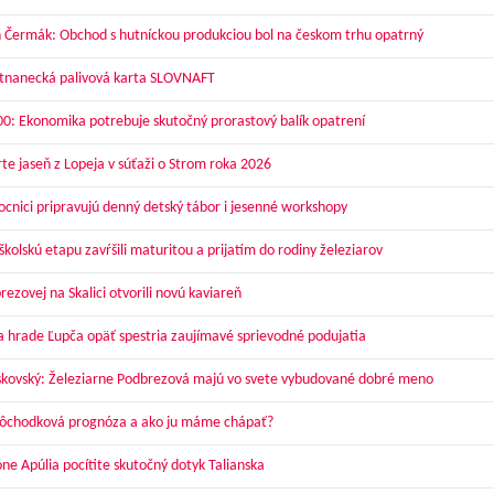
 Čermák: Obchod s hutníckou produkciou bol na českom trhu opatrný
nanecká palivová karta SLOVNAFT
00: Ekonomika potrebuje skutočný prorastový balík opatrení
te jaseň z Lopeja v súťaži o Strom roka 2026
cnici pripravujú denný detský tábor i jesenné workshopy
kolskú etapu zavŕšili maturitou a prijatím do rodiny železiarov
ezovej na Skalici otvorili novú kaviareň
a hrade Ľupča opäť spestria zaujímavé sprievodné podujatia
skovský: Železiarne Podbrezová majú vo svete vybudované dobré meno
dôchodková prognóza a ako ju máme chápať?
óne Apúlia pocítite skutočný dotyk Talianska