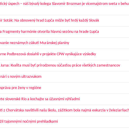
tický úspech – náš bývalý kolega Slavomír Brozman je vicemajstrom sveta v behu
ír Soták: Na obnovený hrad Ľupča môže byť hrdý každý Slovák
a Fragmenty harmónie otvorila hlavnú sezónu na hrade Ľupča
vanie neznámych zákutí Muránskej planiny
arne Podbrezová dosiahli v projekte CPW vynikajúce výsledky
 Jursa: Kvalita musí byť prirodzenou súčasťou práce všetkých zamestnancov
nári s novým ultrazvukom
správa pre ženy v regióne
vte slovenské Rio a kochajte sa úžasnými výhľadmi
ti z Chorvátska navštívili našu školu, zážitkom bola najmä exkurzia v železiarňac
žil tajomnými nočnými prehliadkami