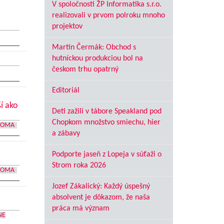
V spoločnosti ŽP Informatika s.r.o.
realizovali v prvom polroku mnoho
projektov
Martin Čermák: Obchod s
hutníckou produkciou bol na
českom trhu opatrný
Editoriál
í ako
Deti zažili v tábore Speakland pod
Chopkom množstvo smiechu, hier
DOMA
a zábavy
Podporte jaseň z Lopeja v súťaži o
Strom roka 2026
DOMA
Jozef Zákalický: Každý úspešný
absolvent je dôkazom, že naša
práca má význam
NE