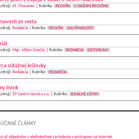
(zdroj):
M. Chovanec
|
Rubriky:
REGIÓN
V NAŠOM REGIÓNE
mavosti zo sveta
(zdroj):
Redakcia
|
Rubriky:
REGIÓN
ZAUJÍMAVOSTI
riál
(zdroj):
Mgr. Milan Gončár
|
Rubriky:
REDAKCIA
EDITORIÁLY
ca súťažnej krížovky
(zdroj):
Redakcia
|
Rubriky:
REDAKCIA
ny lístok
(zdroj):
ŽP Gastro-servis s.r.o.
|
Rubriky:
JEDÁLNE LÍSTKY
ÚČANÉ ČLÁNKY
 si už objednáte z akéhokoľvek zariadenia s prístupom na internet