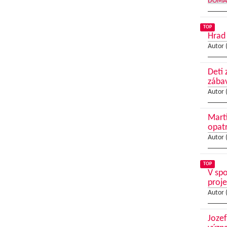
DOMA
TOP
Hrad
Autor 
Deti 
zába
Autor 
Mart
opat
Autor 
TOP
V spo
proj
Autor 
Jozef