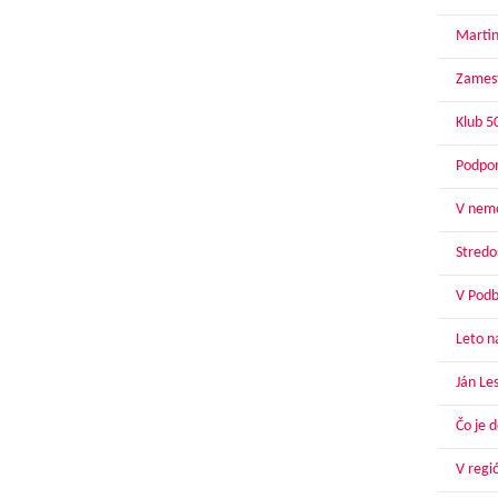
Martin
Zamest
Klub 5
Podpor
V nemo
Stredoš
V Podbr
Leto n
Ján Le
Čo je 
V regi