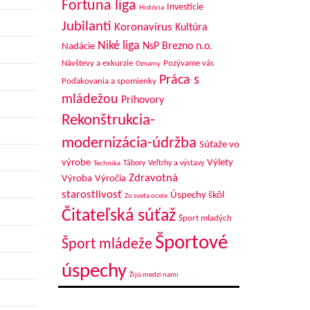
Fortuna liga
Investície
História
Jubilanti
Koronavírus
Kultúra
Niké liga
NsP Brezno n.o.
Nadácie
Návštevy a exkurzie
Pozývame vás
Oznamy
Práca s
Poďakovania a spomienky
mládežou
Príhovory
Rekonštrukcia-
modernizácia-údržba
Súťaže vo
výrobe
Výlety
Tábory
Veľtrhy a výstavy
Technika
Zdravotná
Výroba
Výročia
starostlivosť
Úspechy škôl
Zo sveta ocele
Čitateľská súťaž
Šport mladých
Športové
Šport mládeže
úspechy
Žijú medzi nami