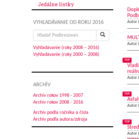
Jedálne lístky
Dopl
Podb
VYHĽADÁVANIE OD ROKU 2016
Autor 
Search
MULT
for:
Autor 
Vyhľadávanie (roky 2008 – 2016)
Vyhľadávanie (roky 2000 – 2008)
TOP
Vladi
reáln
Autor 
ARCHÍV
TOP
Archív rokov 1998 - 2007
Asfal
Archív rokov 2008 - 2016
Autor 
Archív podľa ročníka a čísla
Archív podľa autora/zdroja
TOP
Stred
Autor 