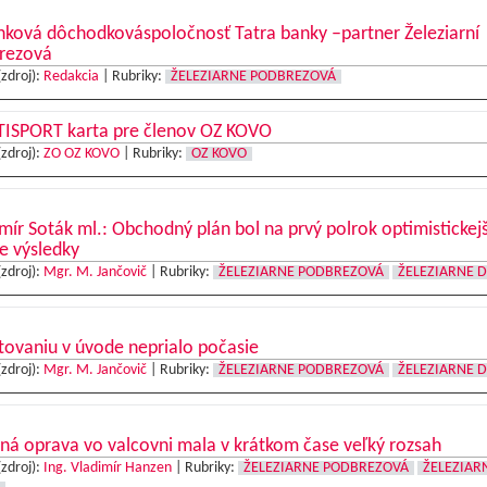
nková dôchodkováspoločnosť Tatra banky –partner Železiarní
rezová
(zdroj):
Redakcia
|
Rubriky:
ŽELEZIARNE PODBREZOVÁ
ISPORT karta pre členov OZ KOVO
(zdroj):
ZO OZ KOVO
|
Rubriky:
OZ KOVO
mír Soták ml.: Obchodný plán bol na prvý polrok optimistickejš
e výsledky
(zdroj):
Mgr. M. Jančovič
|
Rubriky:
ŽELEZIARNE PODBREZOVÁ
ŽELEZIARNE 
tovaniu v úvode neprialo počasie
(zdroj):
Mgr. M. Jančovič
|
Rubriky:
ŽELEZIARNE PODBREZOVÁ
ŽELEZIARNE 
ná oprava vo valcovni mala v krátkom čase veľký rozsah
(zdroj):
Ing. Vladimír Hanzen
|
Rubriky:
ŽELEZIARNE PODBREZOVÁ
ŽELEZIAR