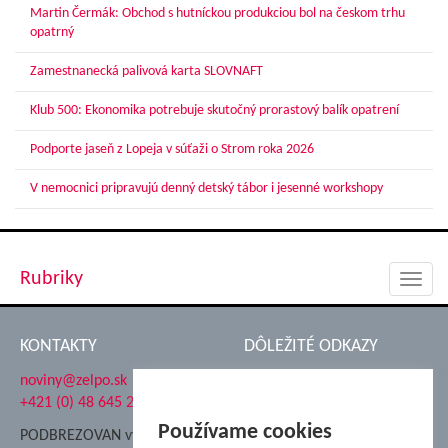
Martin Čermák: Obchod s hutníckou produkciou bol na českom trhu
opatrný
Zamestnanecká palivová karta SLOVNAFT
Klub 500: Ekonomika potrebuje skutočný prorastový balík opatrení
Podporte jaseň z Lopeja v súťaži o Strom roka 2026
V nemocnici pripravujú denný detský tábor i jesenné workshopy
Rubriky
Toggl
navig
KONTAKTY
DÔLEŽITÉ ODKAZY
noviny@zelpo.sk
Hrad Ľupča
+421 (0) 48 645 2711
Súkromná spojená škola ŽP
Nadácia Železiarne
Používame cookies
PODBREZOVAN vydáva
Podbrezová