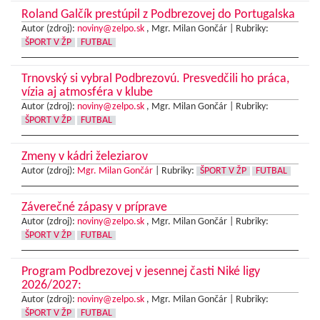
Roland Galčík prestúpil z Podbrezovej do Portugalska
Autor (zdroj):
noviny@zelpo.sk
, Mgr. Milan Gončár |
Rubriky:
ŠPORT V ŽP
FUTBAL
Trnovský si vybral Podbrezovú. Presvedčili ho práca,
vízia aj atmosféra v klube
Autor (zdroj):
noviny@zelpo.sk
, Mgr. Milan Gončár |
Rubriky:
ŠPORT V ŽP
FUTBAL
Zmeny v kádri železiarov
Autor (zdroj):
Mgr. Milan Gončár
|
Rubriky:
ŠPORT V ŽP
FUTBAL
Záverečné zápasy v príprave
Autor (zdroj):
noviny@zelpo.sk
, Mgr. Milan Gončár |
Rubriky:
ŠPORT V ŽP
FUTBAL
Program Podbrezovej v jesennej časti Niké ligy
2026/2027:
Autor (zdroj):
noviny@zelpo.sk
, Mgr. Milan Gončár |
Rubriky:
ŠPORT V ŽP
FUTBAL