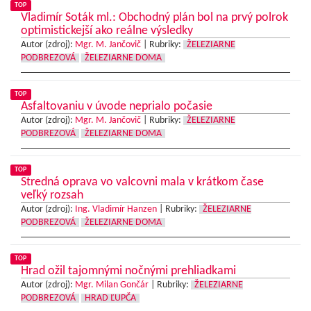
TOP
Vladimír Soták ml.: Obchodný plán bol na prvý polrok
optimistickejší ako reálne výsledky
Autor (zdroj):
Mgr. M. Jančovič
|
Rubriky:
ŽELEZIARNE
PODBREZOVÁ
ŽELEZIARNE DOMA
TOP
Asfaltovaniu v úvode neprialo počasie
Autor (zdroj):
Mgr. M. Jančovič
|
Rubriky:
ŽELEZIARNE
PODBREZOVÁ
ŽELEZIARNE DOMA
TOP
Stredná oprava vo valcovni mala v krátkom čase
veľký rozsah
Autor (zdroj):
Ing. Vladimír Hanzen
|
Rubriky:
ŽELEZIARNE
PODBREZOVÁ
ŽELEZIARNE DOMA
TOP
Hrad ožil tajomnými nočnými prehliadkami
Autor (zdroj):
Mgr. Milan Gončár
|
Rubriky:
ŽELEZIARNE
PODBREZOVÁ
HRAD ĽUPČA