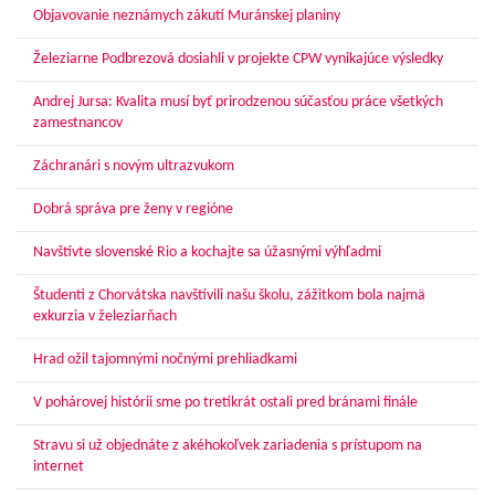
Objavovanie neznámych zákutí Muránskej planiny
Železiarne Podbrezová dosiahli v projekte CPW vynikajúce výsledky
Andrej Jursa: Kvalita musí byť prirodzenou súčasťou práce všetkých
zamestnancov
Záchranári s novým ultrazvukom
Dobrá správa pre ženy v regióne
Navštívte slovenské Rio a kochajte sa úžasnými výhľadmi
Študenti z Chorvátska navštívili našu školu, zážitkom bola najmä
exkurzia v železiarňach
Hrad ožil tajomnými nočnými prehliadkami
V pohárovej histórii sme po tretíkrát ostali pred bránami finále
Stravu si už objednáte z akéhokoľvek zariadenia s prístupom na
internet