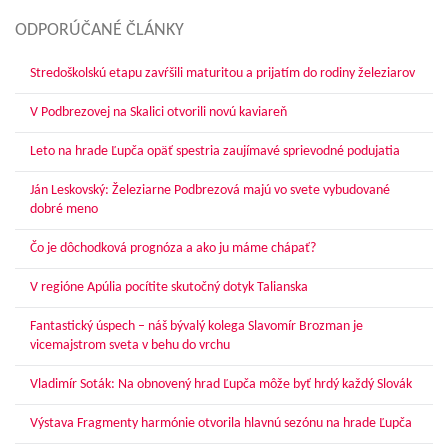
ODPORÚČANÉ ČLÁNKY
Stredoškolskú etapu zavŕšili maturitou a prijatím do rodiny železiarov
V Podbrezovej na Skalici otvorili novú kaviareň
Leto na hrade Ľupča opäť spestria zaujímavé sprievodné podujatia
Ján Leskovský: Železiarne Podbrezová majú vo svete vybudované
dobré meno
Čo je dôchodková prognóza a ako ju máme chápať?
V regióne Apúlia pocítite skutočný dotyk Talianska
Fantastický úspech – náš bývalý kolega Slavomír Brozman je
vicemajstrom sveta v behu do vrchu
Vladimír Soták: Na obnovený hrad Ľupča môže byť hrdý každý Slovák
Výstava Fragmenty harmónie otvorila hlavnú sezónu na hrade Ľupča