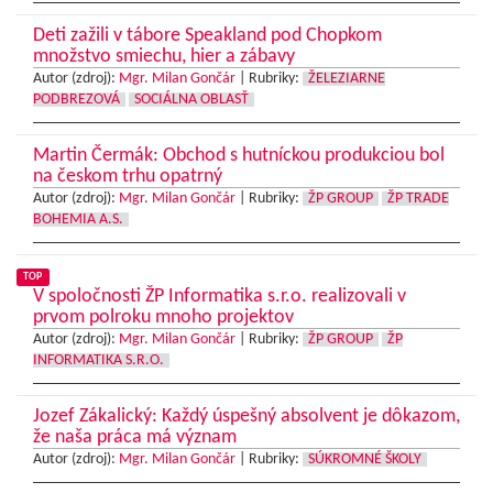
Deti zažili v tábore Speakland pod Chopkom
množstvo smiechu, hier a zábavy
Autor (zdroj):
Mgr. Milan Gončár
|
Rubriky:
ŽELEZIARNE
PODBREZOVÁ
SOCIÁLNA OBLASŤ
Martin Čermák: Obchod s hutníckou produkciou bol
na českom trhu opatrný
Autor (zdroj):
Mgr. Milan Gončár
|
Rubriky:
ŽP GROUP
ŽP TRADE
BOHEMIA A.S.
TOP
V spoločnosti ŽP Informatika s.r.o. realizovali v
prvom polroku mnoho projektov
Autor (zdroj):
Mgr. Milan Gončár
|
Rubriky:
ŽP GROUP
ŽP
INFORMATIKA S.R.O.
Jozef Zákalický: Každý úspešný absolvent je dôkazom,
že naša práca má význam
Autor (zdroj):
Mgr. Milan Gončár
|
Rubriky:
SÚKROMNÉ ŠKOLY