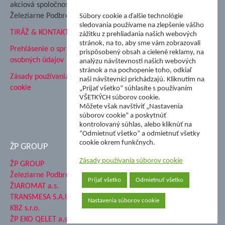
akciová spoločnosť
Hutnícke múzeum
Železiarne Podbrezová
Súbory cookie a ďalšie technológie
ŽP Informatika s.r.o.
sledovania používame na zlepšenie vášho
TIRÁŽ & KONTAKT
ŠK Železiarne Podbrezová
zážitku z prehliadania našich webových
stránok, na to, aby sme vám zobrazovali
Tále a.s.
Prehlásenie o spracovaní
prispôsobený obsah a cielené reklamy, na
osobných údajov
analýzu návštevnosti našich webových
stránok a na pochopenie toho, odkiaľ
Zásady používania súborov
naši návštevníci prichádzajú. Kliknutím na
cookie
„Prijať všetko” súhlasíte s používaním
VŠETKÝCH súborov cookie.
Môžete však navštíviť „Nastavenia
súborov cookie” a poskytnúť
kontrolovaný súhlas, alebo kliknúť na
“Odmietnuť všetko” a odmietnuť všetky
cookie okrem funkčnych.
ŽP GROUP
Zásady používania súborov cookie
ŽP GROUP
Železiarne Podbrezová a.s.
Prijať všetko
Odmietnuť všetko
ŽIAROMAT a.s.
TRANSMESA S.A.U.
Nastavenia súborov cookie
KBZ s.r.o.
ŽP EKO QELET a.s.