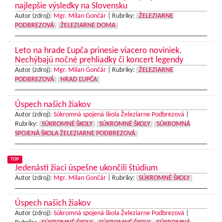
najlepšie výsledky na Slovensku
Autor (zdroj):
Mgr. Milan Gončár
|
Rubriky:
ŽELEZIARNE
PODBREZOVÁ
ŽELEZIARNE DOMA
Leto na hrade Ľupča prinesie viacero noviniek.
Nechýbajú nočné prehliadky či koncert legendy
Autor (zdroj):
Mgr. Milan Gončár
|
Rubriky:
ŽELEZIARNE
PODBREZOVÁ
HRAD ĽUPČA
Úspech našich žiakov
Autor (zdroj):
Súkromná spojená škola Železiarne Podbrezová
|
Rubriky:
SÚKROMNÉ ŠKOLY
SÚKROMNÉ ŠKOLY
SÚKROMNÁ
SPOJENÁ ŠKOLA ŽELEZIARNE PODBREZOVÁ
TOP
Jedenásti žiaci úspešne ukončili štúdium
Autor (zdroj):
Mgr. Milan Gončár
|
Rubriky:
SÚKROMNÉ ŠKOLY
Úspech našich žiakov
Autor (zdroj):
Súkromná spojená škola Železiarne Podbrezová
|