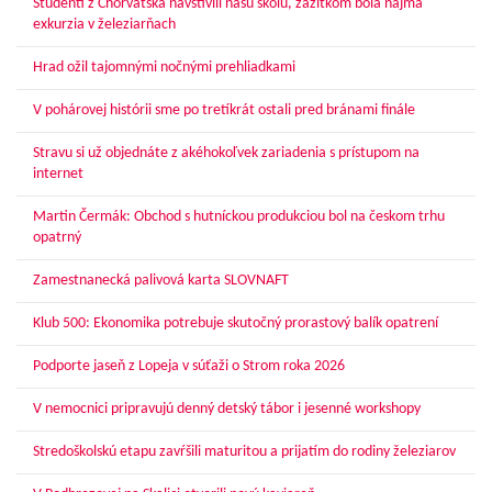
Študenti z Chorvátska navštívili našu školu, zážitkom bola najmä
exkurzia v železiarňach
Hrad ožil tajomnými nočnými prehliadkami
V pohárovej histórii sme po tretíkrát ostali pred bránami finále
Stravu si už objednáte z akéhokoľvek zariadenia s prístupom na
internet
Martin Čermák: Obchod s hutníckou produkciou bol na českom trhu
opatrný
Zamestnanecká palivová karta SLOVNAFT
Klub 500: Ekonomika potrebuje skutočný prorastový balík opatrení
Podporte jaseň z Lopeja v súťaži o Strom roka 2026
V nemocnici pripravujú denný detský tábor i jesenné workshopy
Stredoškolskú etapu zavŕšili maturitou a prijatím do rodiny železiarov