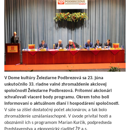
V Dome kultúry Železiarne Podbrezová sa 23. júna
uskutočnilo 33. riadne valné zhromaždenie akciovej
spoločnosti Železiarne Podbrezová. Prítomní akcionári
schvaľovali viaceré body programu. Okrem toho boli
informovaní o aktuálnom dianí i hospodárení spoločnosti.
V sále sa zišiel dostatočný počet akcionárov, a tak bolo
zhromaždenie uznášaniaschopné. V úvode privítal hostí a
oboznámil ich s programom Marian Kurčík, podpredseda
Predstavenstva a ekonomický riaditeľ ŽP a.s.