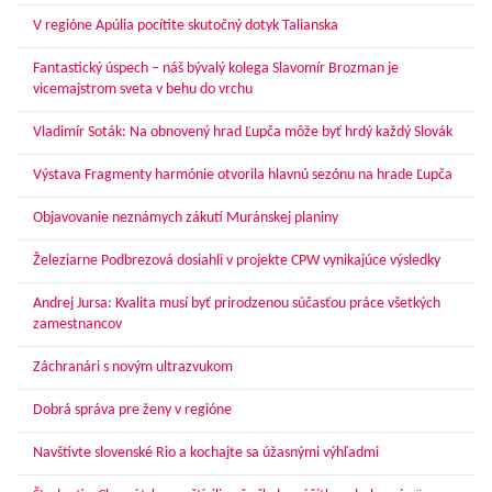
V regióne Apúlia pocítite skutočný dotyk Talianska
Fantastický úspech – náš bývalý kolega Slavomír Brozman je
vicemajstrom sveta v behu do vrchu
Vladimír Soták: Na obnovený hrad Ľupča môže byť hrdý každý Slovák
Výstava Fragmenty harmónie otvorila hlavnú sezónu na hrade Ľupča
Objavovanie neznámych zákutí Muránskej planiny
Železiarne Podbrezová dosiahli v projekte CPW vynikajúce výsledky
Andrej Jursa: Kvalita musí byť prirodzenou súčasťou práce všetkých
zamestnancov
Záchranári s novým ultrazvukom
Dobrá správa pre ženy v regióne
Navštívte slovenské Rio a kochajte sa úžasnými výhľadmi