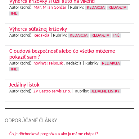
Výherca krížovky si užil auto na víkend
Autor (zdroj):
Mgr. Milan Gončár
|
Rubriky:
REDAKCIA
REDAKCIA
INÉ
Výherca súťažnej krížovky
Autor (zdroj):
Redakcia
|
Rubriky:
REDAKCIA
REDAKCIA
INÉ
Cloudová bezpečnosť alebo čo všetko môžeme
pokaziť sami?
Autor (zdroj):
noviny@zelpo.sk
, Redakcia |
Rubriky:
REDAKCIA
INÉ
Jedálny lístok
Autor (zdroj):
ŽP Gastro-servis s.r.o.
|
Rubriky:
JEDÁLNE LÍSTKY
ODPORÚČANÉ ČLÁNKY
Čo je dôchodková prognóza a ako ju máme chápať?