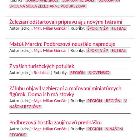
Rubriky:
SÚKROMNÉ ŠKOLY
SÚKROMNÉ ŠKOLY
SÚKROMNÁ
SPOJENÁ ŠKOLA ŽELEZIARNE PODBREZOVÁ
Železiari odštartovali prípravu aj s novými tvárami
Autor (zdroj):
Mgr. Milan Gončár
|
Rubriky:
ŠPORT V ŽP
FUTBAL
Matúš Marcin: Podbrezová neustále napreduje
Autor (zdroj):
Mgr. Milan Gončár
|
Rubriky:
ŠPORT V ŽP
FUTBAL
Z vašich turistických potuliek
Autor (zdroj):
Redakcia
|
Rubriky:
REGIÓN
SLOVENSKO
Záľubu objavil v zbieraní a maľovaní miniatúrnych
figúrok. Doma ich má stovky
Autor (zdroj):
Mgr. Milan Gončár
|
Rubriky:
REGIÓN
REGIÓN
V
NAŠOM REGIÓNE
Podbrezová hostila zaujímavú prednášku
Autor (zdroj):
Mgr. Milan Gončár
|
Rubriky:
REGIÓN
V NAŠOM
REGIÓNE