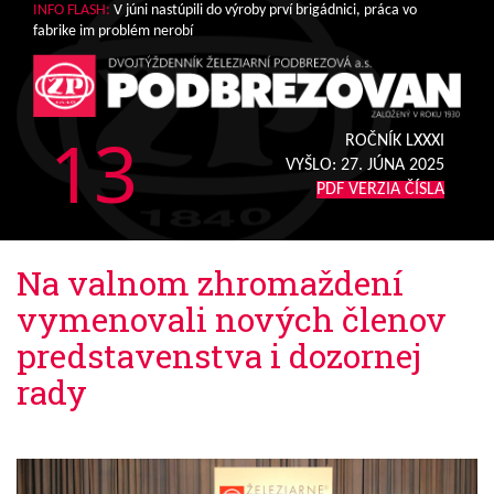
INFO FLASH:
V júni nastúpili do výroby prví brigádnici, práca vo
fabrike im problém nerobí
13
ROČNÍK LXXXI
VYŠLO:
27. JÚNA 2025
PDF VERZIA ČÍSLA
Na valnom zhromaždení
vymenovali nových členov
predstavenstva i dozornej
rady