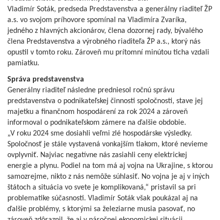
Vladimír Soták, predseda Predstavenstva a generálny riaditeľ ŽP
a.s. vo svojom príhovore spomínal na Vladimíra Zvaríka,
jedného z hlavných akcionárov, člena dozornej rady, bývalého
člena Predstavenstva a výrobného riaditeľa ŽP a.s., ktorý nás
opustil v tomto roku. Zároveň mu prítomní minútou ticha vzdali
pamiatku.
Správa predstavenstva
Generálny riaditeľ následne predniesol ročnú správu
predstavenstva o podnikateľskej činnosti spoločnosti, stave jej
majetku a finančnom hospodárení za rok 2024 a zároveň
informoval o podnikateľskom zámere na ďalšie obdobie.
„V roku 2024 sme dosiahli veľmi zlé hospodárske výsledky.
Spoločnosť je stále vystavená vonkajším tlakom, ktoré nevieme
ovplyvniť. Najviac negatívne nás zasiahli ceny elektrickej
energie a plynu. Podiel na tom má aj vojna na Ukrajine, s ktorou
samozrejme, nikto z nás nemôže súhlasiť. No vojna je aj v iných
štátoch a situácia vo svete je komplikovaná,“ pristavil sa pri
problematike súčasnosti. Vladimír Soták však poukázal aj na
ďalšie problémy, s ktorými sa železiarne musia pasovať, no
zároveň zdôraznil, že aj v náročnej ekonomickej situácii