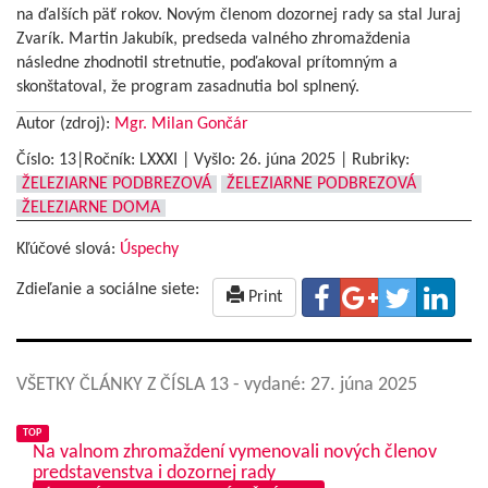
na ďalších päť rokov. Novým členom dozornej rady sa stal Juraj
Zvarík. Martin Jakubík, predseda valného zhromaždenia
následne zhodnotil stretnutie, poďakoval prítomným a
skonštatoval, že program zasadnutia bol splnený.
Autor (zdroj):
Mgr. Milan Gončár
Číslo: 13|Ročník: LXXXI | Vyšlo:
26. júna 2025
|
Rubriky:
ŽELEZIARNE PODBREZOVÁ
ŽELEZIARNE PODBREZOVÁ
ŽELEZIARNE DOMA
Kľúčové slová:
Úspechy
Zdieľanie a sociálne siete:
Print
VŠETKY ČLÁNKY Z ČÍSLA 13
- vydané: 27. júna 2025
TOP
Na valnom zhromaždení vymenovali nových členov
predstavenstva i dozornej rady