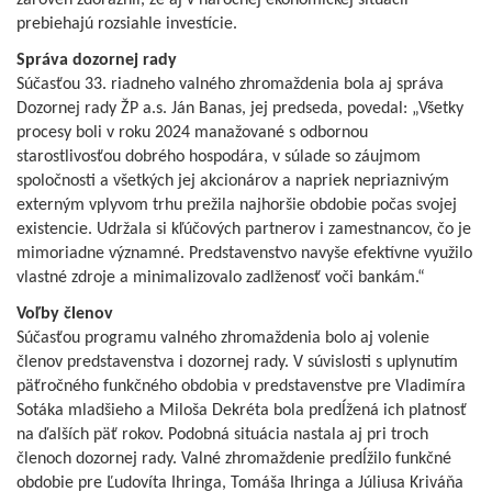
prebiehajú rozsiahle investície.
Správa dozornej rady
Súčasťou 33. riadneho valného zhromaždenia bola aj správa
Dozornej rady ŽP a.s. Ján Banas, jej predseda, povedal: „Všetky
procesy boli v roku 2024 manažované s odbornou
starostlivosťou dobrého hospodára, v súlade so záujmom
spoločnosti a všetkých jej akcionárov a napriek nepriaznivým
externým vplyvom trhu prežila najhoršie obdobie počas svojej
existencie. Udržala si kľúčových partnerov i zamestnancov, čo je
mimoriadne významné. Predstavenstvo navyše efektívne využilo
vlastné zdroje a minimalizovalo zadlženosť voči bankám.“
Voľby členov
Súčasťou programu valného zhromaždenia bolo aj volenie
členov predstavenstva i dozornej rady. V súvislosti s uplynutím
päťročného funkčného obdobia v predstavenstve pre Vladimíra
Sotáka mladšieho a Miloša Dekréta bola predĺžená ich platnosť
na ďalších päť rokov. Podobná situácia nastala aj pri troch
členoch dozornej rady. Valné zhromaždenie predĺžilo funkčné
obdobie pre Ľudovíta Ihringa, Tomáša Ihringa a Júliusa Kriváňa