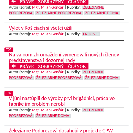
PRÁVE ZOBRAZENÝ ČLÁNOK
Autor (zdroj):
Mgr. Milan Gončár
|
Rubriky:
ŽELEZIARNE
PODBREZOVÁ
ŽELEZIARNE PODBREZOVÁ
ŽELEZIARNE DOMA
Výlet v Košiciach si všetci užili
Autor (zdroj):
Mgr. Milan Gončár
|
Rubriky:
OZ KOVO
TOP
Na valnom zhromaždení vymenovali nových členov
predstavenstva i dozornej rady
PRÁVE ZOBRAZENÝ ČLÁNOK
Autor (zdroj):
Mgr. Milan Gončár
|
Rubriky:
ŽELEZIARNE
PODBREZOVÁ
ŽELEZIARNE PODBREZOVÁ
ŽELEZIARNE DOMA
TOP
V júni nastúpili do výroby prví brigádnici, práca vo
fabrike im problém nerobí
Autor (zdroj):
Mgr. Milan Gončár
|
Rubriky:
ŽELEZIARNE
PODBREZOVÁ
ŽELEZIARNE DOMA
Železiarne Podbrezová dosahujú v projekte CPW