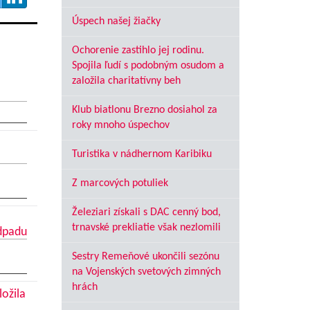
Úspech našej žiačky
Ochorenie zastihlo jej rodinu.
Spojila ľudí s podobným osudom a
založila charitatívny beh
Klub biatlonu Brezno dosiahol za
roky mnoho úspechov
Turistika v nádhernom Karibiku
Z marcových potuliek
Železiari získali s DAC cenný bod,
trnavské prekliatie však nezlomili
dpadu
Sestry Remeňové ukončili sezónu
na Vojenských svetových zimných
hrách
ložila