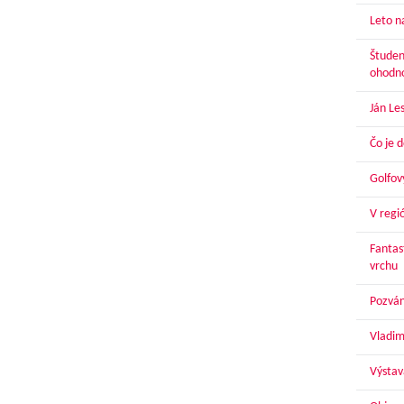
Leto n
Študen
ohodn
Ján Le
Čo je 
Golfov
V regi
Fantas
vrchu
Pozván
Vladim
Výstav