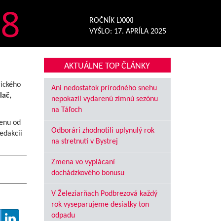
8
ROČNÍK LXXXI
VYŠLO:
17. APRÍLA 2025
AKTUÁLNE TOP ČLÁNKY
rického
Ani nedostatok prírodného snehu
lač,
nepokazil vydarenú zimnú sezónu
na Táľoch
enu od
Odborári zhodnotili uplynulý rok
edakcii
na stretnutí v Bystrej
Zmena vo vyplácaní
dochádzkového bonusu
V Železiarňach Podbrezová každý
rok vyseparujeme desiatky ton
odpadu