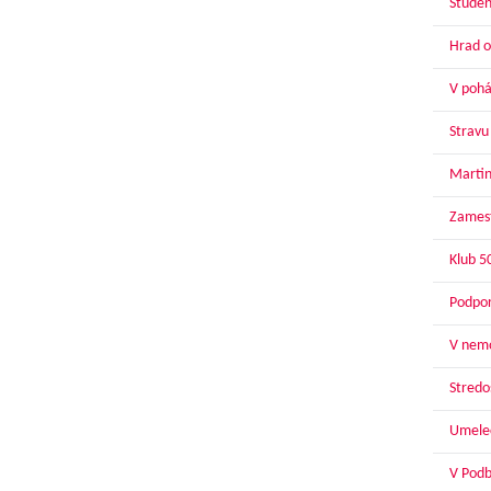
Študen
Hrad o
V pohár
Stravu
Martin
Zamest
Klub 5
Podpor
V nemo
Stredoš
Umelec
V Podbr