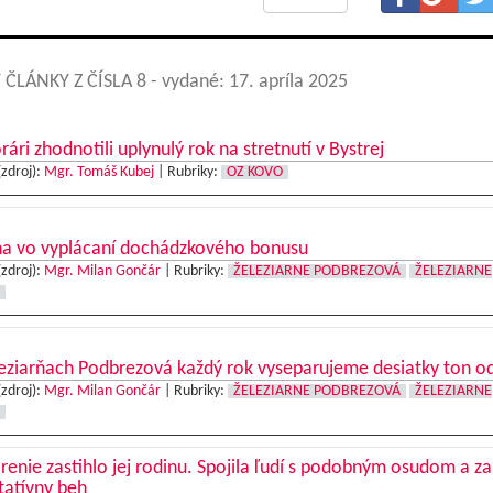
 ČLÁNKY Z ČÍSLA 8
- vydané: 17. apríla 2025
ári zhodnotili uplynulý rok na stretnutí v Bystrej
(zdroj):
Mgr. Tomáš Kubej
|
Rubriky:
OZ KOVO
a vo vyplácaní dochádzkového bonusu
(zdroj):
Mgr. Milan Gončár
|
Rubriky:
ŽELEZIARNE PODBREZOVÁ
ŽELEZIARNE
leziarňach Podbrezová každý rok vyseparujeme desiatky ton o
(zdroj):
Mgr. Milan Gončár
|
Rubriky:
ŽELEZIARNE PODBREZOVÁ
ŽELEZIARNE
enie zastihlo jej rodinu. Spojila ľudí s podobným osudom a za
tatívny beh