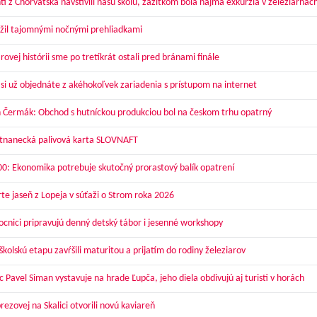
ti z Chorvátska navštívili našu školu, zážitkom bola najmä exkurzia v železiarňac
žil tajomnými nočnými prehliadkami
ovej histórii sme po tretíkrát ostali pred bránami finále
 si už objednáte z akéhokoľvek zariadenia s prístupom na internet
 Čermák: Obchod s hutníckou produkciou bol na českom trhu opatrný
nanecká palivová karta SLOVNAFT
00: Ekonomika potrebuje skutočný prorastový balík opatrení
te jaseň z Lopeja v súťaži o Strom roka 2026
cnici pripravujú denný detský tábor i jesenné workshopy
kolskú etapu zavŕšili maturitou a prijatím do rodiny železiarov
 Pavel Siman vystavuje na hrade Ľupča, jeho diela obdivujú aj turisti v horách
ezovej na Skalici otvorili novú kaviareň