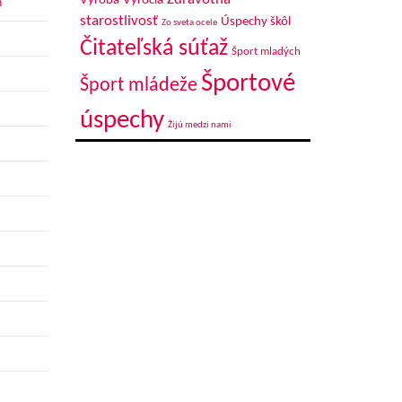
Výroba
Výročia
h
starostlivosť
Úspechy škôl
Zo sveta ocele
Čitateľská súťaž
Šport mladých
Športové
Šport mládeže
úspechy
Žijú medzi nami