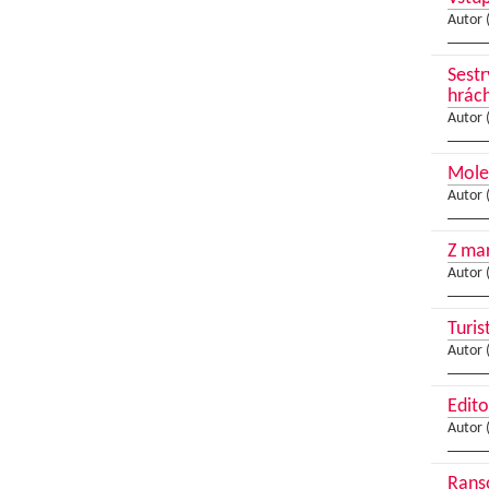
Autor 
Sest
hrác
Autor 
Molen
Autor 
Z ma
Autor 
Turis
Autor 
Edito
Autor 
Ranso