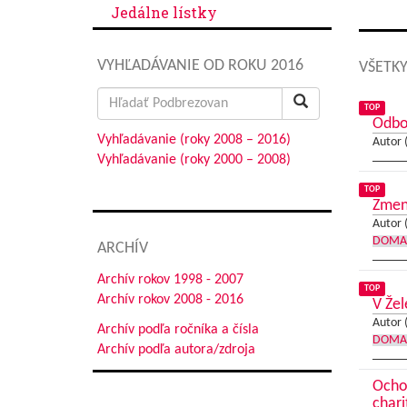
Jedálne lístky
VYHĽADÁVANIE OD ROKU 2016
VŠETKY
Search
TOP
for:
Odbor
Vyhľadávanie (roky 2008 – 2016)
Autor 
Vyhľadávanie (roky 2000 – 2008)
TOP
Zmen
Autor 
DOMA
ARCHÍV
Archív rokov 1998 - 2007
TOP
Archív rokov 2008 - 2016
V Že
Autor 
Archív podľa ročníka a čísla
DOMA
Archív podľa autora/zdroja
Ochor
chari