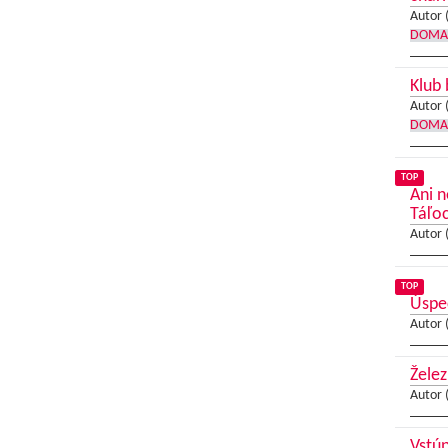
Autor 
DOMA
Klub
Autor 
DOMA
TOP
Ani 
Táľo
Autor 
TOP
Úspec
Autor 
Želez
Autor 
Vstúp