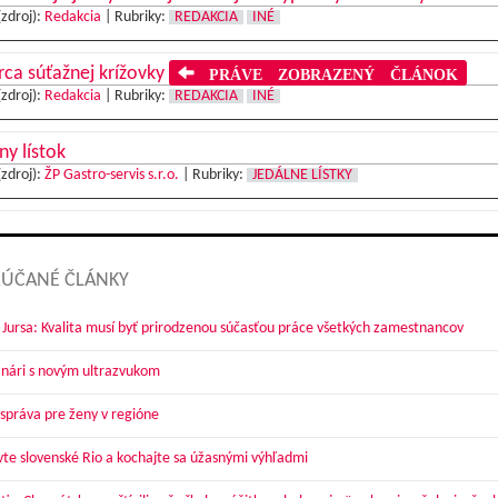
(zdroj):
Redakcia
|
Rubriky:
REDAKCIA
INÉ
ca súťažnej krížovky
PRÁVE ZOBRAZENÝ ČLÁNOK
(zdroj):
Redakcia
|
Rubriky:
REDAKCIA
INÉ
ny lístok
(zdroj):
ŽP Gastro-servis s.r.o.
|
Rubriky:
JEDÁLNE LÍSTKY
ÚČANÉ ČLÁNKY
 Jursa: Kvalita musí byť prirodzenou súčasťou práce všetkých zamestnancov
nári s novým ultrazvukom
správa pre ženy v regióne
vte slovenské Rio a kochajte sa úžasnými výhľadmi