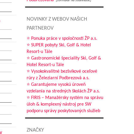
Podbrezovana
[formulár na stiahnutie]
NOVINKY Z WEBOV NAŠICH
h
PARTNEROV
⭐ Ponuka práce v spoločnosti ŽP a.s.
⭐ SUPER pobyty Ski, Golf & Hotel
Resort-u Tále
⭐ Gastronomické špeciality Ski, Golf &
Hotel Resort-u Tále
⭐ Vysokokvalitné bezšvíkové oceľové
rúry z Železiarní Podbrezová a.s.
⭐ Garantujeme vysokú úroveň
vzdelania na stredných školách ŽP a.s.
⭐ FIRIS – Manažérsky systém na správu
úloh & komplexný nástroj pre SW
podporu správy poskytovaných služieb
ZNAČKY
v