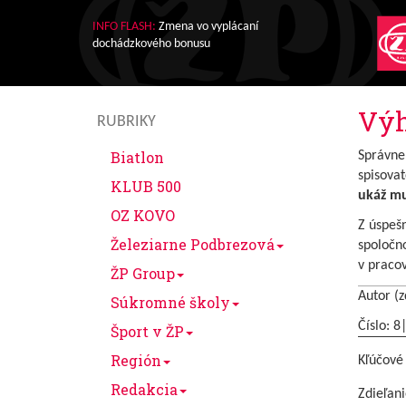
INFO FLASH:
Zmena vo vyplácaní
dochádzkového bonusu
Výh
RUBRIKY
Biatlon
Správne 
spisovat
KLUB 500
ukáž mu
OZ KOVO
Z úspešn
Železiarne Podbrezová
spoločno
v pracov
ŽP Group
Autor (z
Súkromné školy
Číslo: 8
Šport v ŽP
Región
Kľúčové
Redakcia
Zdieľani