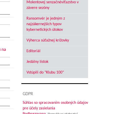
Molentovej senzačnévíťazstvo v
závere sezóny
Ransomvér je jedným z
najzákernejších typov
kybernetických útokov
Výherca súťažnej krížovky
u na
Editoriál
Jedálny lístok
Vstúpili do "Klubu 100"
GDPR
Súhlas so spracovaním osobných údajov
pre účely zasielania