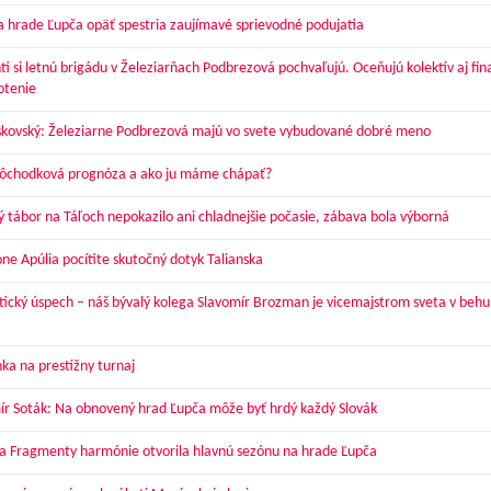
a hrade Ľupča opäť spestria zaujímavé sprievodné podujatia
ti si letnú brigádu v Železiarňach Podbrezová pochvaľujú. Oceňujú kolektív aj fi
otenie
skovský: Železiarne Podbrezová majú vo svete vybudované dobré meno
dôchodková prognóza a ako ju máme chápať?
ý tábor na Táľoch nepokazilo ani chladnejšie počasie, zábava bola výborná
óne Apúlia pocítite skutočný dotyk Talianska
tický úspech – náš bývalý kolega Slavomír Brozman je vicemajstrom sveta v behu
ka na prestížny turnaj
ír Soták: Na obnovený hrad Ľupča môže byť hrdý každý Slovák
a Fragmenty harmónie otvorila hlavnú sezónu na hrade Ľupča