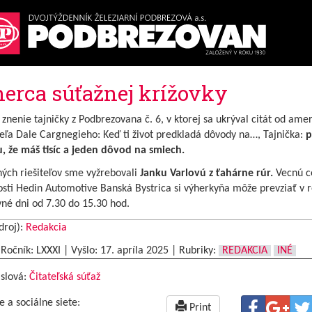
erca súťažnej krížovky
znenie tajničky z Podbrezovana č. 6, v ktorej sa ukrýval citát od ame
eľa Dale Cargnegieho: Keď ti život predkladá dôvody na…, Tajnička:
p
, že máš tisíc a jeden dôvod na smiech.
ých riešiteľov sme vyžrebovali
Janku Varlovú z ťahárne rúr.
Vecnú c
sti Hedin Automotive Banská Bystrica si výherkyňa môže prevziať v r
né dni od 7.30 do 15.30 hod.
droj):
Redakcia
|Ročník: LXXXI | Vyšlo:
17. apríla 2025
|
Rubriky:
REDAKCIA
INÉ
 slová:
Čitateľská súťaž
e a sociálne siete:
Print