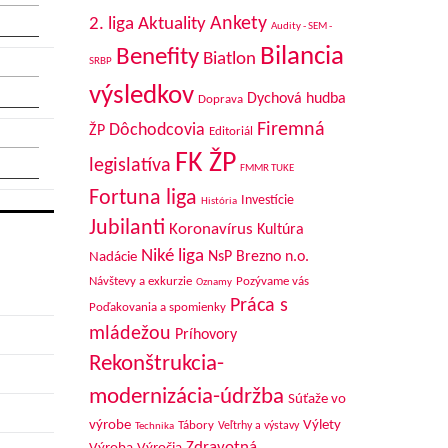
Aktuality
Ankety
2. liga
Audity - SEM -
Bilancia
Benefity
Biatlon
SRBP
výsledkov
Dychová hudba
Doprava
Firemná
Dôchodcovia
ŽP
Editoriál
FK ŽP
legislatíva
FMMR TUKE
Fortuna liga
Investície
História
Jubilanti
Koronavírus
Kultúra
Niké liga
NsP Brezno n.o.
Nadácie
Návštevy a exkurzie
Pozývame vás
Oznamy
Práca s
Poďakovania a spomienky
mládežou
Príhovory
Rekonštrukcia-
modernizácia-údržba
Súťaže vo
výrobe
Výlety
Tábory
Veľtrhy a výstavy
Technika
Zdravotná