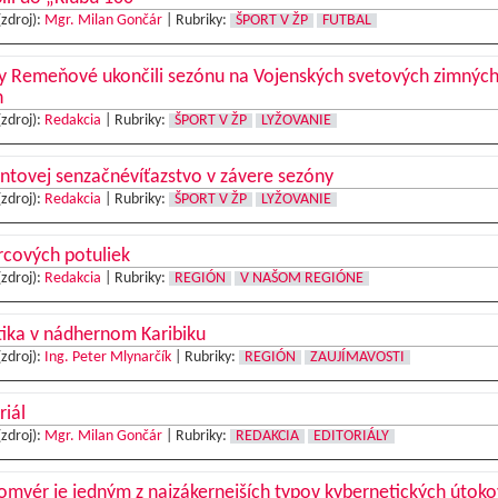
(zdroj):
Mgr. Milan Gončár
|
Rubriky:
ŠPORT V ŽP
FUTBAL
ry Remeňové ukončili sezónu na Vojenských svetových zimnýc
h
(zdroj):
Redakcia
|
Rubriky:
ŠPORT V ŽP
LYŽOVANIE
tovej senzačnévíťazstvo v závere sezóny
(zdroj):
Redakcia
|
Rubriky:
ŠPORT V ŽP
LYŽOVANIE
rcových potuliek
(zdroj):
Redakcia
|
Rubriky:
REGIÓN
V NAŠOM REGIÓNE
tika v nádhernom Karibiku
(zdroj):
Ing. Peter Mlynarčík
|
Rubriky:
REGIÓN
ZAUJÍMAVOSTI
riál
(zdroj):
Mgr. Milan Gončár
|
Rubriky:
REDAKCIA
EDITORIÁLY
mvér je jedným z najzákernejších typov kybernetických útoko