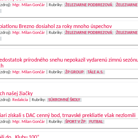
(zdroj):
Mgr. Milan Gončár
|
Rubriky:
ŽELEZIARNE PODBREZOVÁ
ŽELEZIARNE
 biatlonu Brezno dosiahol za roky mnoho úspechov
(zdroj):
Mgr. Milan Gončár
|
Rubriky:
ŽELEZIARNE PODBREZOVÁ
ŽELEZIARNE
nedostatok prírodného snehu nepokazil vydarenú zimnú sezón
ch
(zdroj):
Mgr. Milan Gončár
|
Rubriky:
ŽP GROUP
TÁLE A.S.
h našej žiačky
(zdroj):
Redakcia
|
Rubriky:
SÚKROMNÉ ŠKOLY
iari získali s DAC cenný bod, trnavské prekliatie však nezlomili
(zdroj):
Mgr. Milan Gončár
|
Rubriky:
ŠPORT V ŽP
FUTBAL
ili do „Klubu 100“