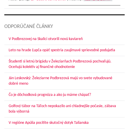
ODPORÚČANÉ ČLÁNKY
V Podbrezovej na Skalici otvorili novú kaviareň
Leto na hrade Ľupča opäť spestria zaujímavé sprievodné podujatia
Študenti si letnú brigádu v Železiarňach Podbrezová pochvaľujú.
Oceňujú kolektív aj finančné ohodnotenie
Ján Leskovský: Železiarne Podbrezová majú vo svete vybudované
dobré meno
Čo je dôchodková prognóza a ako ju máme chápať?
Golfový tábor na Táľoch nepokazilo ani chladnejšie počasie, zábava
bola výborná
V regióne Apúlia pocítite skutočný dotyk Talianska