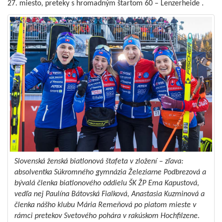
27. miesto, preteky s hromadným štartom 60 – Lenzerheide .
Slovenská ženská biatlonová štafeta v zložení – zľava:
absolventka Súkromného gymnázia Železiarne Podbrezová a
bývalá členka biatlonového oddielu ŠK ŽP Ema Kapustová,
vedľa nej Paulína Bátovská Fialková, Anastasia Kuzminová a
členka nášho klubu Mária Remeňová po piatom mieste v
rámci pretekov Svetového pohára v rakúskom Hochfilzene.