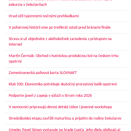
exkurzia v železiarňach
Hrad ožil tajomnými nočnými prehliadkami
V pohárovej histórii sme po tretíkrát ostali pred bránami finále
Stravu si už objednáte z akéhokoľvek zariadenia s prístupom na
internet
Martin Čermák: Obchod s hutníckou produkciou bol na českom trhu
opatrný
Zamestnanecká palivová karta SLOVNAFT
Klub 500: Ekonomika potrebuje skutočný prorastový balík opatrení
Podporte jaseň z Lopeja v súťaži o Strom roka 2026
V nemocnici pripravujú denný detský tábor i jesenné workshopy
Stredoškolskú etapu zavŕšili maturitou a prijatím do rodiny železiarov
Umelec Pavel Siman vystavuje na hrade Ľupča, jeho diela obdivujú aj