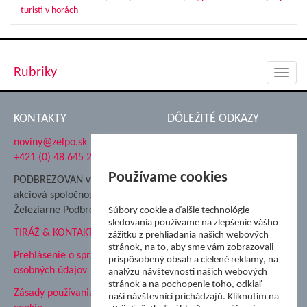
turisti v horách
Rubriky
Toggl
navig
KONTAKTY
DÔLEŽITÉ ODKAZY
noviny@zelpo.sk
Hrad Ľupča
+421 (0) 48 645 2711
Súkromná spojená škola ŽP
Nadácia Železiarne
Používame cookies
PODBREZOVAN vydáva
Podbrezová
akciová spoločnosť
Hutnícke múzeum
Železiarne Podbrezová
Súbory cookie a ďalšie technológie
ŽP Informatika s.r.o.
sledovania používame na zlepšenie vášho
TIRÁŽ & KONTAKT
ŠK Železiarne Podbrezová
zážitku z prehliadania našich webových
Tále a.s.
stránok, na to, aby sme vám zobrazovali
Prehlásenie o spracovaní
prispôsobený obsah a cielené reklamy, na
osobných údajov
analýzu návštevnosti našich webových
stránok a na pochopenie toho, odkiaľ
Zásady používania súborov
naši návštevníci prichádzajú. Kliknutím na