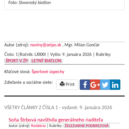
Foto: Slovenský biatlon
Autor (zdroj):
noviny@zelpo.sk
, Mgr. Milan Gončár
Číslo: 1|Ročník: LXXXIl | Vyšlo:
9. januára 2026
|
Rubriky:
ŠPORT V ŽP
LETNÝ BIATLON
Kľúčové slová:
Športové úspechy
Zdieľanie a sociálne siete:
Print
VŠETKY ČLÁNKY Z ČÍSLA 1
- vydané: 9. januára 2026
Soňa Štrbová navštívila generálneho riaditeľa
Autor (zdroj):
Redakcia
|
Rubriky:
ŽELEZIARNE PODBREZOVÁ