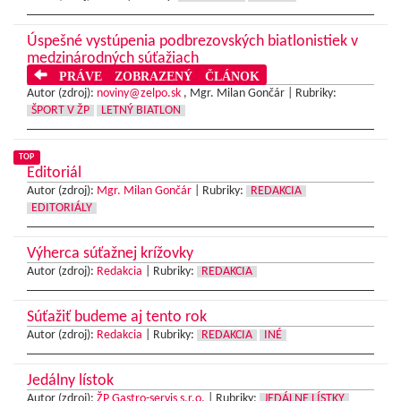
Úspešné vystúpenia podbrezovských biatlonistiek v
medzinárodných súťažiach
PRÁVE ZOBRAZENÝ ČLÁNOK
Autor (zdroj):
noviny@zelpo.sk
, Mgr. Milan Gončár |
Rubriky:
ŠPORT V ŽP
LETNÝ BIATLON
TOP
Editoriál
Autor (zdroj):
Mgr. Milan Gončár
|
Rubriky:
REDAKCIA
EDITORIÁLY
Výherca súťažnej krížovky
Autor (zdroj):
Redakcia
|
Rubriky:
REDAKCIA
Súťažiť budeme aj tento rok
Autor (zdroj):
Redakcia
|
Rubriky:
REDAKCIA
INÉ
Jedálny lístok
Autor (zdroj):
ŽP Gastro-servis s.r.o.
|
Rubriky:
JEDÁLNE LÍSTKY