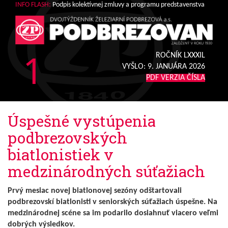
INFO FLASH:
Podpis kolektívnej zmluvy a programu predstavenstva
1
ROČNÍK LXXXIL
VYŠLO:
9. JANUÁRA 2026
PDF VERZIA ČÍSLA
Úspešné vystúpenia
podbrezovských
biatlonistiek v
medzinárodných súťažiach
Prvý mesiac novej biatlonovej sezóny odštartovali
podbrezovskí biatlonisti v seniorských súťažiach úspešne. Na
medzinárodnej scéne sa im podarilo dosiahnuť viacero veľmi
dobrých výsledkov.