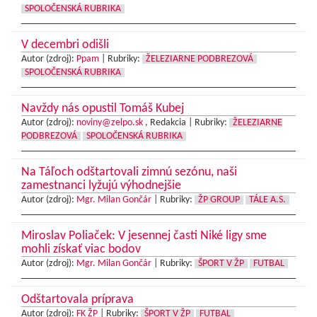
SPOLOČENSKÁ RUBRIKA
V decembri odišli
Autor (zdroj):
Ppam
|
Rubriky:
ŽELEZIARNE PODBREZOVÁ
SPOLOČENSKÁ RUBRIKA
Navždy nás opustil Tomáš Kubej
Autor (zdroj):
noviny@zelpo.sk
, Redakcia |
Rubriky:
ŽELEZIARNE
PODBREZOVÁ
SPOLOČENSKÁ RUBRIKA
Na Táľoch odštartovali zimnú sezónu, naši
zamestnanci lyžujú výhodnejšie
Autor (zdroj):
Mgr. Milan Gončár
|
Rubriky:
ŽP GROUP
TÁLE A.S.
Miroslav Poliaček: V jesennej časti Niké ligy sme
mohli získať viac bodov
Autor (zdroj):
Mgr. Milan Gončár
|
Rubriky:
ŠPORT V ŽP
FUTBAL
Odštartovala príprava
Autor (zdroj):
FK ŽP
|
Rubriky:
ŠPORT V ŽP
FUTBAL