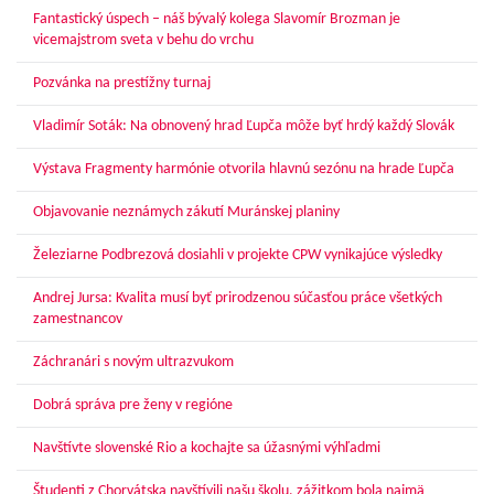
Fantastický úspech – náš bývalý kolega Slavomír Brozman je
vicemajstrom sveta v behu do vrchu
Pozvánka na prestížny turnaj
Vladimír Soták: Na obnovený hrad Ľupča môže byť hrdý každý Slovák
Výstava Fragmenty harmónie otvorila hlavnú sezónu na hrade Ľupča
Objavovanie neznámych zákutí Muránskej planiny
Železiarne Podbrezová dosiahli v projekte CPW vynikajúce výsledky
Andrej Jursa: Kvalita musí byť prirodzenou súčasťou práce všetkých
zamestnancov
Záchranári s novým ultrazvukom
Dobrá správa pre ženy v regióne
Navštívte slovenské Rio a kochajte sa úžasnými výhľadmi
Študenti z Chorvátska navštívili našu školu, zážitkom bola najmä