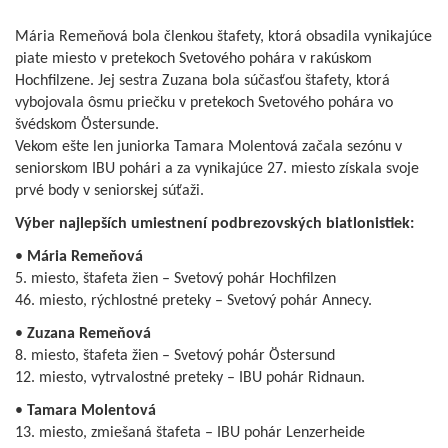
Mária Remeňová bola členkou štafety, ktorá obsadila vynikajúce
piate miesto v pretekoch Svetového pohára v rakúskom
Hochfilzene. Jej sestra Zuzana bola súčasťou štafety, ktorá
vybojovala ôsmu priečku v pretekoch Svetového pohára vo
švédskom Östersunde.
Vekom ešte len juniorka Tamara Molentová začala sezónu v
seniorskom IBU pohári a za vynikajúce 27. miesto získala svoje
prvé body v seniorskej súťaži.
Výber najlepších umiestnení podbrezovských biatlonistiek:
•
Mária Remeňová
5. miesto, štafeta žien – Svetový pohár Hochfilzen
46. miesto, rýchlostné preteky – Svetový pohár Annecy.
•
Zuzana Remeňová
8. miesto, štafeta žien – Svetový pohár Östersund
12. miesto, vytrvalostné preteky – IBU pohár Ridnaun.
•
Tamara Molentová
13. miesto, zmiešaná štafeta – IBU pohár Lenzerheide