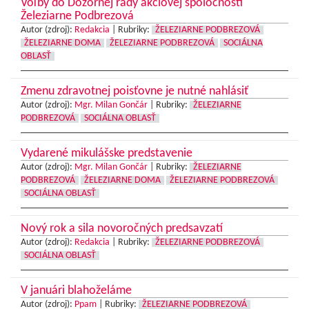
Voľby do Dozornej rady akciovej spoločnosti
Železiarne Podbrezová
Autor (zdroj):
Redakcia
|
Rubriky:
ŽELEZIARNE PODBREZOVÁ
ŽELEZIARNE DOMA
ŽELEZIARNE PODBREZOVÁ
SOCIÁLNA
OBLASŤ
Zmenu zdravotnej poisťovne je nutné nahlásiť
Autor (zdroj):
Mgr. Milan Gončár
|
Rubriky:
ŽELEZIARNE
PODBREZOVÁ
SOCIÁLNA OBLASŤ
Vydarené mikulášske predstavenie
Autor (zdroj):
Mgr. Milan Gončár
|
Rubriky:
ŽELEZIARNE
PODBREZOVÁ
ŽELEZIARNE DOMA
ŽELEZIARNE PODBREZOVÁ
SOCIÁLNA OBLASŤ
Nový rok a sila novoročných predsavzatí
Autor (zdroj):
Redakcia
|
Rubriky:
ŽELEZIARNE PODBREZOVÁ
SOCIÁLNA OBLASŤ
V januári blahoželáme
Autor (zdroj):
Ppam
|
Rubriky:
ŽELEZIARNE PODBREZOVÁ