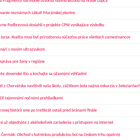
a Fragmenty harmónie otvorila hlavnú sezónu na hrade Ľupča
vanie neznámych zákutí Muránskej planiny
arne Podbrezová dosiahli v projekte CPW vynikajúce výsledky
 Jursa: Kvalita musí byť prirodzenou súčasťou práce všetkých zamestnancov
nári s novým ultrazvukom
správa pre ženy v regióne
vte slovenské Rio a kochajte sa úžasnými výhľadmi
ti z Chorvátska navštívili našu školu, zážitkom bola najmä exkurzia v železiarňac
žil tajomnými nočnými prehliadkami
ovej histórii sme po tretíkrát ostali pred bránami finále
 si už objednáte z akéhokoľvek zariadenia s prístupom na internet
 Čermák: Obchod s hutníckou produkciou bol na českom trhu opatrný