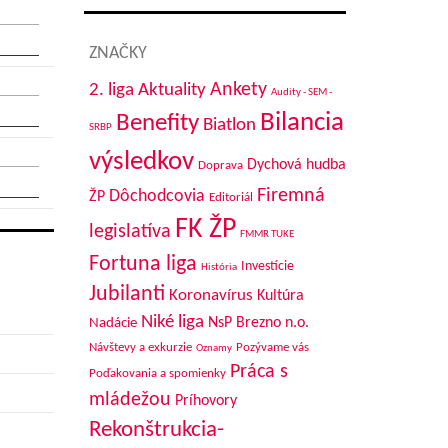
ZNAČKY
Aktuality
Ankety
2. liga
Audity - SEM -
Bilancia
Benefity
Biatlon
SRBP
výsledkov
Dychová hudba
Doprava
Firemná
Dôchodcovia
ŽP
Editoriál
FK ŽP
legislatíva
FMMR TUKE
Fortuna liga
Investície
História
Jubilanti
Koronavírus
Kultúra
Niké liga
NsP Brezno n.o.
Nadácie
Návštevy a exkurzie
Pozývame vás
Oznamy
Práca s
Poďakovania a spomienky
mládežou
Príhovory
Rekonštrukcia-