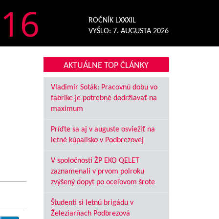
16
ROČNÍK LXXXIL
VYŠLO:
7. AUGUSTA 2026
AKTUÁLNE TOP ČLÁNKY
Vladimír Soták: Pracovnú dobu vo
fabrike je potrebné dodržiavať na
maximum
Príďte sa aj v auguste osviežiť na
letné kúpalisko v Podbrezovej
V spoločnosti ŽP EKO QELET
zaznamenali v prvom polroku
zvýšený dopyt po oceľovom šrote
Študenti si letnú brigádu v
Železiarňach Podbrezová