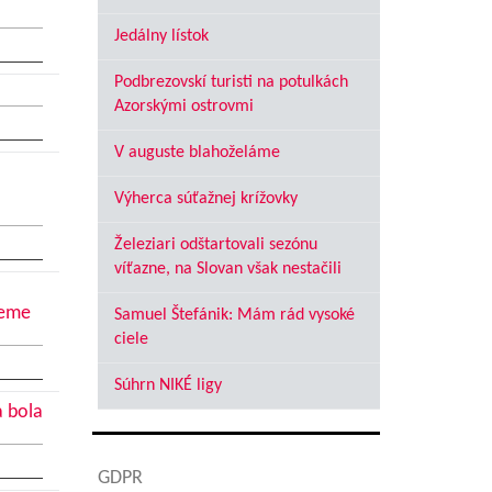
Jedálny lístok
Podbrezovskí turisti na potulkách
Azorskými ostrovmi
V auguste blahoželáme
Výherca súťažnej krížovky
Železiari odštartovali sezónu
víťazne, na Slovan však nestačili
jeme
Samuel Štefánik: Mám rád vysoké
ciele
Súhrn NIKÉ ligy
a bola
GDPR