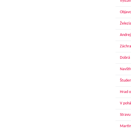
Výstav
Objavo
Železi
Andrej
Záchra
Dobrá 
Navští
Študen
Hrad o
V pohár
Stravu
Martin