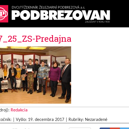
7_25_ZS-Predajna
droj):
Redakcia
Ročník: | Vyšlo:
19. decembra 2017
|
Rubriky: Nezaradené