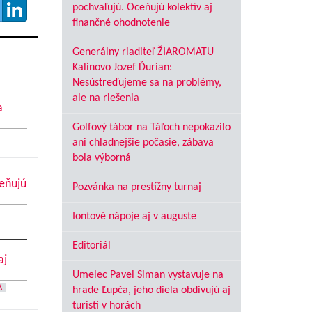
pochvaľujú. Oceňujú kolektív aj
finančné ohodnotenie
Generálny riaditeľ ŽIAROMATU
Kalinovo Jozef Ďurian:
Nesústreďujeme sa na problémy,
ale na riešenia
a
Golfový tábor na Táľoch nepokazilo
ani chladnejšie počasie, zábava
bola výborná
ceňujú
Pozvánka na prestížny turnaj
Iontové nápoje aj v auguste
Editoriál
aj
Umelec Pavel Siman vystavuje na
A
hrade Ľupča, jeho diela obdivujú aj
turisti v horách