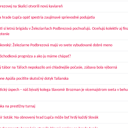
ezovej na Skalici otvorili novú kaviareň
a hrade Ľupča opäť spestria zaujímavé sprievodné podujatia
ti si letnú brigádu v Železiarňach Podbrezová pochvaľujú. Oceňujú kolektív aj fi
otenie
skovský: Železiarne Podbrezová majú vo svete vybudované dobré meno
dôchodková prognóza a ako ju máme chápať?
ý tábor na Táľoch nepokazilo ani chladnejšie počasie, zábava bola výborná
óne Apúlia pocítite skutočný dotyk Talianska
tický úspech – náš bývalý kolega Slavomír Brozman je vicemajstrom sveta v behu
ka na prestížny turnaj
ír Soták: Na obnovený hrad Ľupča môže byť hrdý každý Slovák