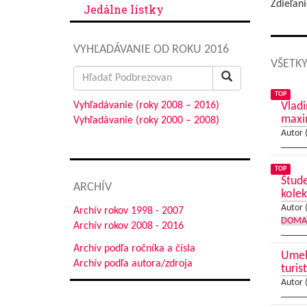
Zdieľani
Jedálne lístky
VYHĽADÁVANIE OD ROKU 2016
VŠETKY
Search
for:
TOP
Vyhľadávanie (roky 2008 – 2016)
Vladi
max
Vyhľadávanie (roky 2000 – 2008)
Autor 
TOP
Štude
ARCHÍV
kolek
Autor 
Archív rokov 1998 - 2007
DOMA
Archív rokov 2008 - 2016
Archív podľa ročníka a čísla
Umele
Archív podľa autora/zdroja
turis
Autor 