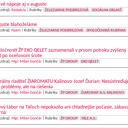
vé nápoje aj v auguste
(zdroj):
Redakcia
|
Rubriky:
ŽELEZIARNE PODBREZOVÁ
SOCIÁLNA OBLASŤ
guste blahoželáme
(zdroj):
Ppam
|
Rubriky:
ŽELEZIARNE PODBREZOVÁ
SPOLOČENSKÁ RUBRIKA
oločnosti ŽP EKO QELET zaznamenali v prvom polroku zvýšený
t po oceľovom šrote
(zdroj):
Mgr. Milan Gončár
|
Rubriky:
ŽP GROUP
EKO QELET
rálny riaditeľ ŽIAROMATU Kalinovo Jozef Ďurian: Nesústreďu
 problémy, ale na riešenia
(zdroj):
Mgr. Milan Gončár
|
Rubriky:
ŽP GROUP
ŽIAROMAT A.S. KALINOVO
vý tábor na Táľoch nepokazilo ani chladnejšie počasie, zábav
rná
(zdroj):
Mgr. Milan Gončár
|
Rubriky:
ŽP GROUP
TÁLE A.S.