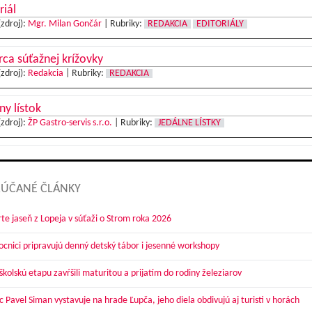
riál
(zdroj):
Mgr. Milan Gončár
|
Rubriky:
REDAKCIA
EDITORIÁLY
ca súťažnej krížovky
(zdroj):
Redakcia
|
Rubriky:
REDAKCIA
ny lístok
(zdroj):
ŽP Gastro-servis s.r.o.
|
Rubriky:
JEDÁLNE LÍSTKY
ÚČANÉ ČLÁNKY
te jaseň z Lopeja v súťaži o Strom roka 2026
cnici pripravujú denný detský tábor i jesenné workshopy
kolskú etapu zavŕšili maturitou a prijatím do rodiny železiarov
 Pavel Siman vystavuje na hrade Ľupča, jeho diela obdivujú aj turisti v horách