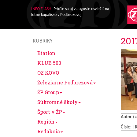
INFO FLASH:
Príďte sa aj v auguste osviežiť na
letné kúpalisko v Podbrezovej
201
RUBRIKY
Biatlon
KLUB 500
OZ KOVO
Železiarne Podbrezová
ŽP Group
Súkromné školy
Šport v ŽP
Autor (z
Región
Číslo: |
Redakcia