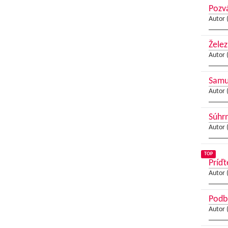
Pozvá
Autor 
Želez
Autor 
Samue
Autor 
Súhrn
Autor 
TOP
Príďt
Autor 
Podbr
Autor 