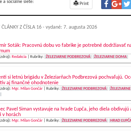
e a sociálne siete:
Print
 ČLÁNKY Z ČÍSLA 16
- vydané: 7. augusta 2026
mír Soták: Pracovnú dobu vo fabrike je potrebné dodržiavať n
imum
(zdroj):
Redakcia
|
Rubriky:
ŽELEZIARNE PODBREZOVÁ
ŽELEZIARNE DOMA
nti si letnú brigádu v Železiarňach Podbrezová pochvaľujú. O
tív aj finančné ohodnotenie
(zdroj):
Mgr. Milan Gončár
|
Rubriky:
ŽELEZIARNE PODBREZOVÁ
ŽELEZIARNE
c Pavel Siman vystavuje na hrade Ľupča, jeho diela obdivujú 
ti v horách
(zdroj):
Mgr. Milan Gončár
|
Rubriky:
ŽELEZIARNE PODBREZOVÁ
HRAD ĽUPČ