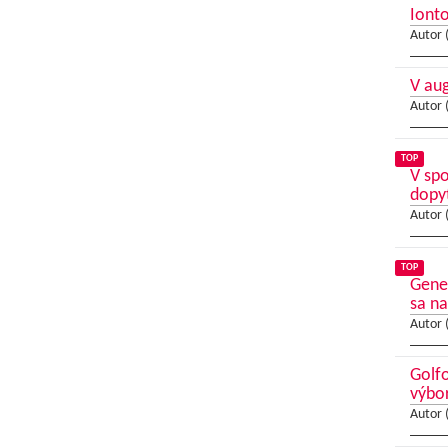
Ionto
Autor 
V au
Autor 
TOP
V sp
dopy
Autor 
TOP
Gene
sa na
Autor 
Golfo
výbo
Autor 