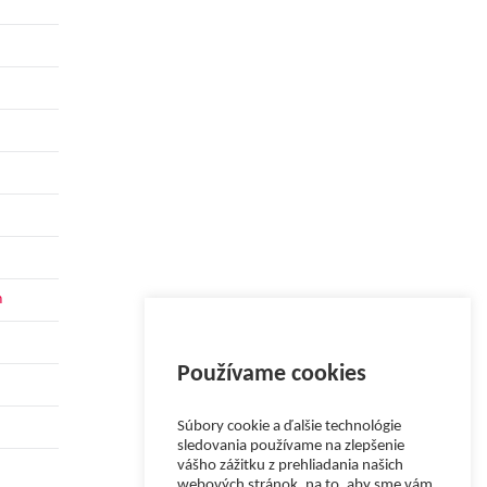
h
Používame cookies
Súbory cookie a ďalšie technológie
sledovania používame na zlepšenie
vášho zážitku z prehliadania našich
webových stránok, na to, aby sme vám