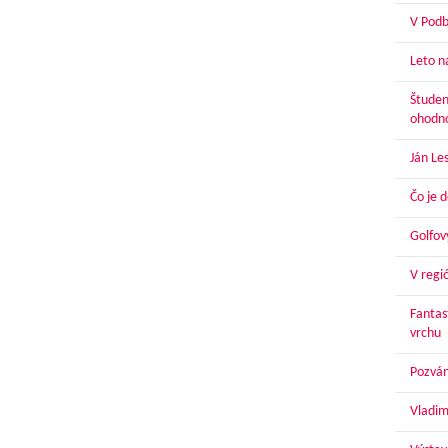
V Podbr
Leto n
Študen
ohodn
Ján Le
Čo je 
Golfov
V regi
Fantas
vrchu
Pozván
Vladim