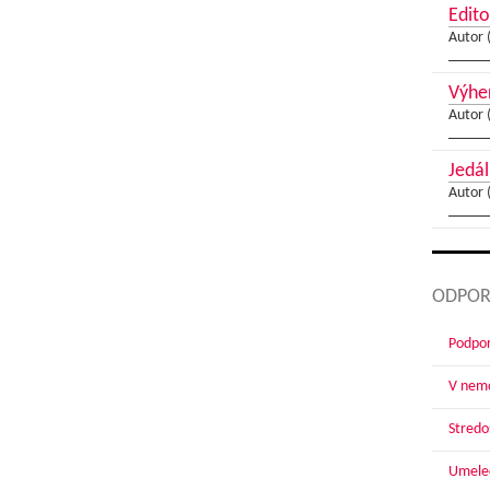
Edito
Autor 
Výher
Autor 
Jedál
Autor 
ODPOR
Podpor
V nemo
Stredoš
Umelec