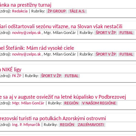
nka na prestížny turnaj
(zdroj):
Redakcia
|
Rubriky:
ŽP GROUP
TÁLE A.S.
iari odštartovali sezónu víťazne, na Slovan však nestačili
(zdroj):
noviny@zelpo.sk
, Mgr. Milan Gončár |
Rubriky:
ŠPORT V ŽP
FUTBAL
l Štefánik: Mám rád vysoké ciele
(zdroj):
noviny@zelpo.sk
, Mgr. Milan Gončár |
Rubriky:
ŠPORT V ŽP
FUTBAL
 NIKÉ ligy
(zdroj):
FK ŽP
|
Rubriky:
ŠPORT V ŽP
FUTBAL
e sa aj v auguste osviežiť na letné kúpalisko v Podbrezovej
(zdroj):
Mgr. Milan Gončár
|
Rubriky:
REGIÓN
V NAŠOM REGIÓNE
ezovskí turisti na potulkách Azorskými ostrovmi
(zdroj):
Ing. P. Mlynarčík
|
Rubriky:
REGIÓN
ZAUJÍMAVOSTI