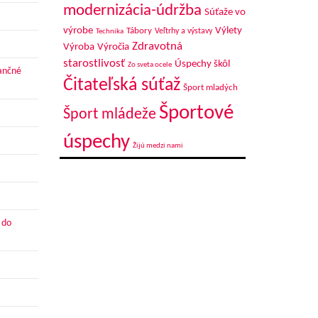
modernizácia-údržba
Súťaže vo
výrobe
Výlety
Tábory
Veľtrhy a výstavy
Technika
Zdravotná
Výroba
Výročia
starostlivosť
Úspechy škôl
Zo sveta ocele
nančné
Čitateľská súťaž
Šport mladých
Športové
Šport mládeže
úspechy
Žijú medzi nami
 do