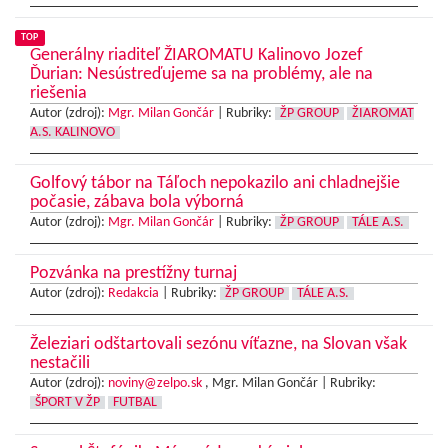
TOP
Generálny riaditeľ ŽIAROMATU Kalinovo Jozef
Ďurian: Nesústreďujeme sa na problémy, ale na
riešenia
Autor (zdroj):
Mgr. Milan Gončár
|
Rubriky:
ŽP GROUP
ŽIAROMAT
A.S. KALINOVO
Golfový tábor na Táľoch nepokazilo ani chladnejšie
počasie, zábava bola výborná
Autor (zdroj):
Mgr. Milan Gončár
|
Rubriky:
ŽP GROUP
TÁLE A.S.
Pozvánka na prestížny turnaj
Autor (zdroj):
Redakcia
|
Rubriky:
ŽP GROUP
TÁLE A.S.
Železiari odštartovali sezónu víťazne, na Slovan však
nestačili
Autor (zdroj):
noviny@zelpo.sk
, Mgr. Milan Gončár |
Rubriky:
ŠPORT V ŽP
FUTBAL