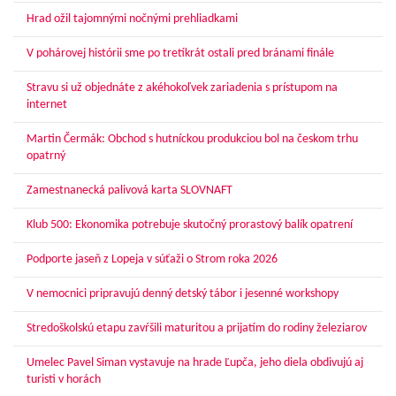
Hrad ožil tajomnými nočnými prehliadkami
V pohárovej histórii sme po tretíkrát ostali pred bránami finále
Stravu si už objednáte z akéhokoľvek zariadenia s prístupom na
internet
Martin Čermák: Obchod s hutníckou produkciou bol na českom trhu
opatrný
Zamestnanecká palivová karta SLOVNAFT
Klub 500: Ekonomika potrebuje skutočný prorastový balík opatrení
Podporte jaseň z Lopeja v súťaži o Strom roka 2026
V nemocnici pripravujú denný detský tábor i jesenné workshopy
Stredoškolskú etapu zavŕšili maturitou a prijatím do rodiny železiarov
Umelec Pavel Siman vystavuje na hrade Ľupča, jeho diela obdivujú aj
turisti v horách