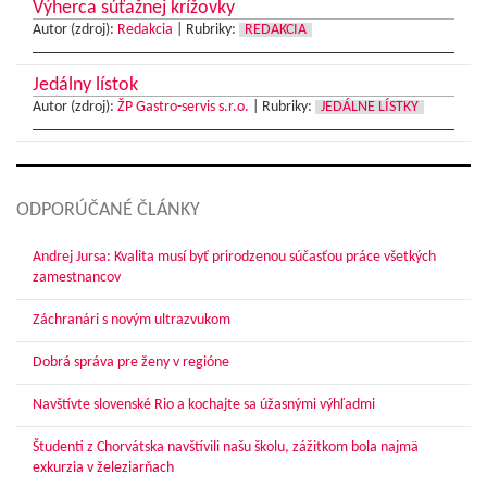
Výherca súťažnej krížovky
Autor (zdroj):
Redakcia
|
Rubriky:
REDAKCIA
Jedálny lístok
Autor (zdroj):
ŽP Gastro-servis s.r.o.
|
Rubriky:
JEDÁLNE LÍSTKY
ODPORÚČANÉ ČLÁNKY
Andrej Jursa: Kvalita musí byť prirodzenou súčasťou práce všetkých
zamestnancov
Záchranári s novým ultrazvukom
Dobrá správa pre ženy v regióne
Navštívte slovenské Rio a kochajte sa úžasnými výhľadmi
Študenti z Chorvátska navštívili našu školu, zážitkom bola najmä
exkurzia v železiarňach