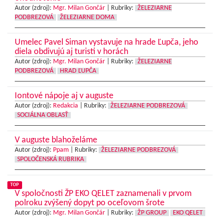
Autor (zdroj):
Mgr. Milan Gončár
|
Rubriky:
ŽELEZIARNE
PODBREZOVÁ
ŽELEZIARNE DOMA
Umelec Pavel Siman vystavuje na hrade Ľupča, jeho
diela obdivujú aj turisti v horách
Autor (zdroj):
Mgr. Milan Gončár
|
Rubriky:
ŽELEZIARNE
PODBREZOVÁ
HRAD ĽUPČA
Iontové nápoje aj v auguste
Autor (zdroj):
Redakcia
|
Rubriky:
ŽELEZIARNE PODBREZOVÁ
SOCIÁLNA OBLASŤ
V auguste blahoželáme
Autor (zdroj):
Ppam
|
Rubriky:
ŽELEZIARNE PODBREZOVÁ
SPOLOČENSKÁ RUBRIKA
TOP
V spoločnosti ŽP EKO QELET zaznamenali v prvom
polroku zvýšený dopyt po oceľovom šrote
Autor (zdroj):
Mgr. Milan Gončár
|
Rubriky:
ŽP GROUP
EKO QELET