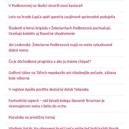
V Podbrezovej na Skalici otvorili novú kaviareň
Leto na hrade Ľupča opäť spestria zaujímavé sprievodné podujatia
Študenti si letnú brigádu v Železiarňach Podbrezová pochvaľujú.
Oceňujú kolektív aj finančné ohodnotenie
Ján Leskovský: Železiarne Podbrezová majú vo svete vybudované
dobré meno
Čo je dôchodková prognóza a ako ju máme chápať?
Golfový tábor na Táľoch nepokazilo ani chladnejšie počasie, zábava
bola výborná
V regióne Apúlia pocítite skutočný dotyk Talianska
Fantastický úspech – náš bývalý kolega Slavomír Brozman je
vicemajstrom sveta v behu do vrchu
Pozvánka na prestížny turnaj
Vladimír Soták: Na obnovený hrad Ľupča môže byť hrdý každý Slovák