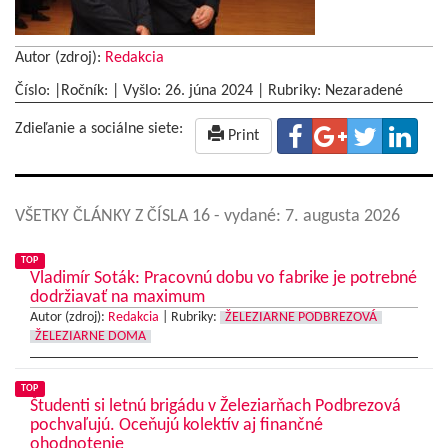
Autor (zdroj):
Redakcia
Číslo: |Ročník: | Vyšlo:
26. júna 2024
|
Rubriky: Nezaradené
Zdieľanie a sociálne siete:
Print
VŠETKY ČLÁNKY Z ČÍSLA 16
- vydané: 7. augusta 2026
TOP
Vladimír Soták: Pracovnú dobu vo fabrike je potrebné
dodržiavať na maximum
Autor (zdroj):
Redakcia
|
Rubriky:
ŽELEZIARNE PODBREZOVÁ
ŽELEZIARNE DOMA
TOP
Študenti si letnú brigádu v Železiarňach Podbrezová
pochvaľujú. Oceňujú kolektív aj finančné
ohodnotenie