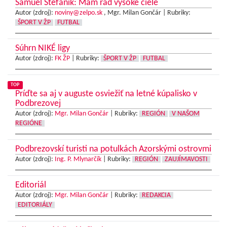
Samuel Štefánik: Mám rád vysoké ciele
Autor (zdroj):
noviny@zelpo.sk
, Mgr. Milan Gončár |
Rubriky:
ŠPORT V ŽP
FUTBAL
Súhrn NIKÉ ligy
Autor (zdroj):
FK ŽP
|
Rubriky:
ŠPORT V ŽP
FUTBAL
TOP
Príďte sa aj v auguste osviežiť na letné kúpalisko v
Podbrezovej
Autor (zdroj):
Mgr. Milan Gončár
|
Rubriky:
REGIÓN
V NAŠOM
REGIÓNE
Podbrezovskí turisti na potulkách Azorskými ostrovmi
Autor (zdroj):
Ing. P. Mlynarčík
|
Rubriky:
REGIÓN
ZAUJÍMAVOSTI
Editoriál
Autor (zdroj):
Mgr. Milan Gončár
|
Rubriky:
REDAKCIA
EDITORIÁLY