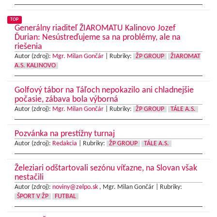
TOP
Generálny riaditeľ ŽIAROMATU Kalinovo Jozef
Ďurian: Nesústreďujeme sa na problémy, ale na
riešenia
Autor (zdroj):
Mgr. Milan Gončár
|
Rubriky:
ŽP GROUP
ŽIAROMAT
A.S. KALINOVO
Golfový tábor na Táľoch nepokazilo ani chladnejšie
počasie, zábava bola výborná
Autor (zdroj):
Mgr. Milan Gončár
|
Rubriky:
ŽP GROUP
TÁLE A.S.
Pozvánka na prestížny turnaj
Autor (zdroj):
Redakcia
|
Rubriky:
ŽP GROUP
TÁLE A.S.
Železiari odštartovali sezónu víťazne, na Slovan však
nestačili
Autor (zdroj):
noviny@zelpo.sk
, Mgr. Milan Gončár |
Rubriky:
ŠPORT V ŽP
FUTBAL