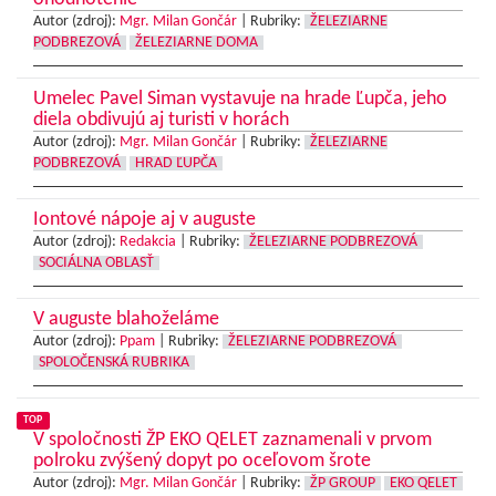
Autor (zdroj):
Mgr. Milan Gončár
|
Rubriky:
ŽELEZIARNE
PODBREZOVÁ
ŽELEZIARNE DOMA
Umelec Pavel Siman vystavuje na hrade Ľupča, jeho
diela obdivujú aj turisti v horách
Autor (zdroj):
Mgr. Milan Gončár
|
Rubriky:
ŽELEZIARNE
PODBREZOVÁ
HRAD ĽUPČA
Iontové nápoje aj v auguste
Autor (zdroj):
Redakcia
|
Rubriky:
ŽELEZIARNE PODBREZOVÁ
SOCIÁLNA OBLASŤ
V auguste blahoželáme
Autor (zdroj):
Ppam
|
Rubriky:
ŽELEZIARNE PODBREZOVÁ
SPOLOČENSKÁ RUBRIKA
TOP
V spoločnosti ŽP EKO QELET zaznamenali v prvom
polroku zvýšený dopyt po oceľovom šrote
Autor (zdroj):
Mgr. Milan Gončár
|
Rubriky:
ŽP GROUP
EKO QELET