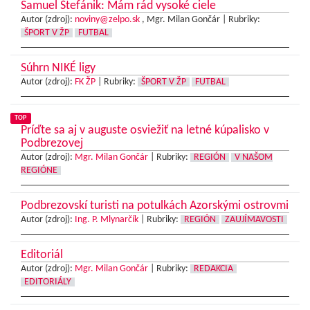
Samuel Štefánik: Mám rád vysoké ciele
Autor (zdroj):
noviny@zelpo.sk
, Mgr. Milan Gončár |
Rubriky:
ŠPORT V ŽP
FUTBAL
Súhrn NIKÉ ligy
Autor (zdroj):
FK ŽP
|
Rubriky:
ŠPORT V ŽP
FUTBAL
TOP
Príďte sa aj v auguste osviežiť na letné kúpalisko v
Podbrezovej
Autor (zdroj):
Mgr. Milan Gončár
|
Rubriky:
REGIÓN
V NAŠOM
REGIÓNE
Podbrezovskí turisti na potulkách Azorskými ostrovmi
Autor (zdroj):
Ing. P. Mlynarčík
|
Rubriky:
REGIÓN
ZAUJÍMAVOSTI
Editoriál
Autor (zdroj):
Mgr. Milan Gončár
|
Rubriky:
REDAKCIA
EDITORIÁLY