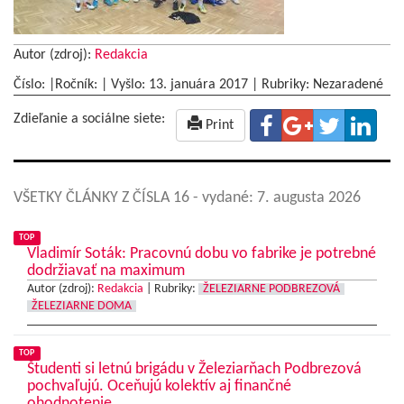
Autor (zdroj):
Redakcia
Číslo: |Ročník: | Vyšlo:
13. januára 2017
|
Rubriky: Nezaradené
Zdieľanie a sociálne siete:
Print
VŠETKY ČLÁNKY Z ČÍSLA 16
- vydané: 7. augusta 2026
TOP
Vladimír Soták: Pracovnú dobu vo fabrike je potrebné
dodržiavať na maximum
Autor (zdroj):
Redakcia
|
Rubriky:
ŽELEZIARNE PODBREZOVÁ
ŽELEZIARNE DOMA
TOP
Študenti si letnú brigádu v Železiarňach Podbrezová
pochvaľujú. Oceňujú kolektív aj finančné
ohodnotenie