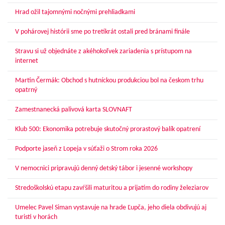
Hrad ožil tajomnými nočnými prehliadkami
V pohárovej histórii sme po tretíkrát ostali pred bránami finále
Stravu si už objednáte z akéhokoľvek zariadenia s prístupom na
internet
Martin Čermák: Obchod s hutníckou produkciou bol na českom trhu
opatrný
Zamestnanecká palivová karta SLOVNAFT
Klub 500: Ekonomika potrebuje skutočný prorastový balík opatrení
Podporte jaseň z Lopeja v súťaži o Strom roka 2026
V nemocnici pripravujú denný detský tábor i jesenné workshopy
Stredoškolskú etapu zavŕšili maturitou a prijatím do rodiny železiarov
Umelec Pavel Siman vystavuje na hrade Ľupča, jeho diela obdivujú aj
turisti v horách