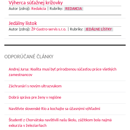
Výherca súťažnej krížovky
Autor (zdroj):
Redakcia
|
Rubriky:
REDAKCIA
Jedálny lístok
Autor (zdroj):
ŽP Gastro-servis s.r.o.
|
Rubriky:
JEDÁLNE LÍSTKY
ODPORÚČANÉ ČLÁNKY
Andrej Jursa: Kvalita musí byť prirodzenou súčasťou práce všetkých
zamestnancov
Záchranári s novým ultrazvukom
Dobrá správa pre ženy v regióne
Navštívte slovenské Rio a kochajte sa úžasnými výhľadmi
Študenti z Chorvátska navštívili našu školu, zážitkom bola najmä
exkurzia v železiarňach