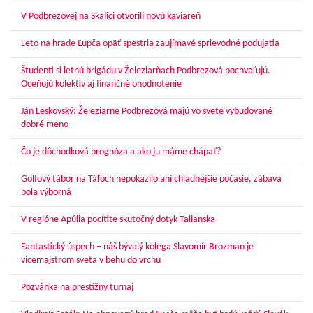
V Podbrezovej na Skalici otvorili novú kaviareň
Leto na hrade Ľupča opäť spestria zaujímavé sprievodné podujatia
Študenti si letnú brigádu v Železiarňach Podbrezová pochvaľujú.
Oceňujú kolektív aj finančné ohodnotenie
Ján Leskovský: Železiarne Podbrezová majú vo svete vybudované
dobré meno
Čo je dôchodková prognóza a ako ju máme chápať?
Golfový tábor na Táľoch nepokazilo ani chladnejšie počasie, zábava
bola výborná
V regióne Apúlia pocítite skutočný dotyk Talianska
Fantastický úspech – náš bývalý kolega Slavomír Brozman je
vicemajstrom sveta v behu do vrchu
Pozvánka na prestížny turnaj