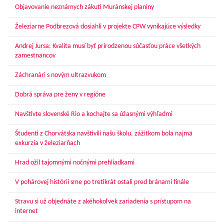
Objavovanie neznámych zákutí Muránskej planiny
Železiarne Podbrezová dosiahli v projekte CPW vynikajúce výsledky
Andrej Jursa: Kvalita musí byť prirodzenou súčasťou práce všetkých
zamestnancov
Záchranári s novým ultrazvukom
Dobrá správa pre ženy v regióne
Navštívte slovenské Rio a kochajte sa úžasnými výhľadmi
Študenti z Chorvátska navštívili našu školu, zážitkom bola najmä
exkurzia v železiarňach
Hrad ožil tajomnými nočnými prehliadkami
V pohárovej histórii sme po tretíkrát ostali pred bránami finále
Stravu si už objednáte z akéhokoľvek zariadenia s prístupom na
internet