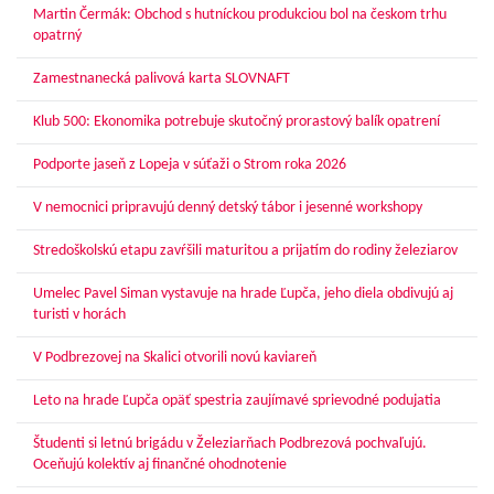
Martin Čermák: Obchod s hutníckou produkciou bol na českom trhu
opatrný
Zamestnanecká palivová karta SLOVNAFT
Klub 500: Ekonomika potrebuje skutočný prorastový balík opatrení
Podporte jaseň z Lopeja v súťaži o Strom roka 2026
V nemocnici pripravujú denný detský tábor i jesenné workshopy
Stredoškolskú etapu zavŕšili maturitou a prijatím do rodiny železiarov
Umelec Pavel Siman vystavuje na hrade Ľupča, jeho diela obdivujú aj
turisti v horách
V Podbrezovej na Skalici otvorili novú kaviareň
Leto na hrade Ľupča opäť spestria zaujímavé sprievodné podujatia
Študenti si letnú brigádu v Železiarňach Podbrezová pochvaľujú.
Oceňujú kolektív aj finančné ohodnotenie