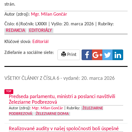
strán.
Autor (zdroj):
Mgr. Milan Gončár
Číslo: 6|Ročník: LXXXIl | Vyšlo:
20. marca 2026
|
Rubriky:
REDAKCIA
EDITORIÁLY
Kľúčové slová:
Editoriál
Zdieľanie a sociálne siete:
Print
VŠETKY ČLÁNKY Z ČÍSLA 6
- vydané: 20. marca 2026
TOP
Predseda parlamentu, ministri a poslanci navštívili
Železiarne Podbrezová
Autor (zdroj):
Mgr. Milan Gončár
|
Rubriky:
ŽELEZIARNE
PODBREZOVÁ
ŽELEZIARNE DOMA
Realizované audity v našej spoločnosti boli úspešné