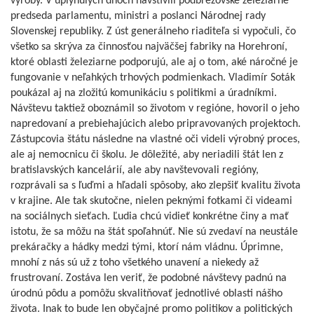
výroby. V uplynulých dňoch navštívili podbrezovské železiarne
predseda parlamentu, ministri a poslanci Národnej rady
Slovenskej republiky. Z úst generálneho riaditeľa si vypočuli, čo
všetko sa skrýva za činnosťou najväčšej fabriky na Horehroní,
ktoré oblasti železiarne podporujú, ale aj o tom, aké náročné je
fungovanie v neľahkých trhových podmienkach. Vladimír Soták
poukázal aj na zložitú komunikáciu s politikmi a úradníkmi.
Návštevu taktiež oboznámil so životom v regióne, hovoril o jeho
napredovaní a prebiehajúcich alebo pripravovaných projektoch.
Zástupcovia štátu následne na vlastné oči videli výrobný proces,
ale aj nemocnicu či školu. Je dôležité, aby neriadili štát len z
bratislavských kancelárií, ale aby navštevovali regióny,
rozprávali sa s ľuďmi a hľadali spôsoby, ako zlepšiť kvalitu života
v krajine. Ale tak skutočne, nielen peknými fotkami či videami
na sociálnych sieťach. Ľudia chcú vidieť konkrétne činy a mať
istotu, že sa môžu na štát spoľahnúť. Nie sú zvedaví na neustále
prekáračky a hádky medzi tými, ktorí nám vládnu. Úprimne,
mnohí z nás sú už z toho všetkého unavení a niekedy až
frustrovaní. Zostáva len veriť, že podobné návštevy padnú na
úrodnú pôdu a pomôžu skvalitňovať jednotlivé oblasti nášho
života. Inak to bude len obyčajné promo politikov a politických