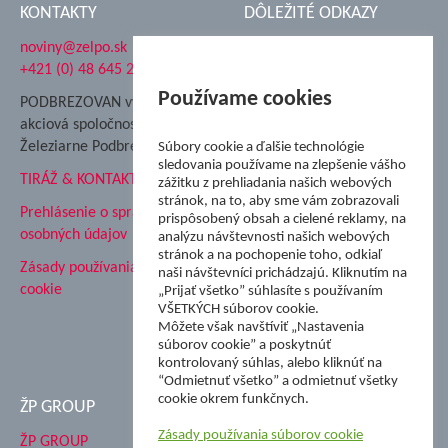
KONTAKTY
DÔLEŽITÉ ODKAZY
noviny@zelpo.sk
Hrad Ľupča
+421 (0) 48 645 2711
Súkromná spojená škola ŽP
Nadácia Železiarne
Používame cookies
PODBREZOVAN vydáva
Podbrezová
akciová spoločnosť
Hutnícke múzeum
Železiarne Podbrezová
Súbory cookie a ďalšie technológie
ŽP Informatika s.r.o.
sledovania používame na zlepšenie vášho
TIRÁŽ & KONTAKT
ŠK Železiarne Podbrezová
zážitku z prehliadania našich webových
stránok, na to, aby sme vám zobrazovali
Tále a.s.
Prehlásenie o spracovaní
prispôsobený obsah a cielené reklamy, na
osobných údajov
analýzu návštevnosti našich webových
stránok a na pochopenie toho, odkiaľ
Zásady používania súborov
naši návštevníci prichádzajú. Kliknutím na
cookie
„Prijať všetko” súhlasíte s používaním
VŠETKÝCH súborov cookie.
Môžete však navštíviť „Nastavenia
súborov cookie” a poskytnúť
kontrolovaný súhlas, alebo kliknúť na
“Odmietnuť všetko” a odmietnuť všetky
cookie okrem funkčnych.
ŽP GROUP
Zásady používania súborov cookie
ŽP GROUP