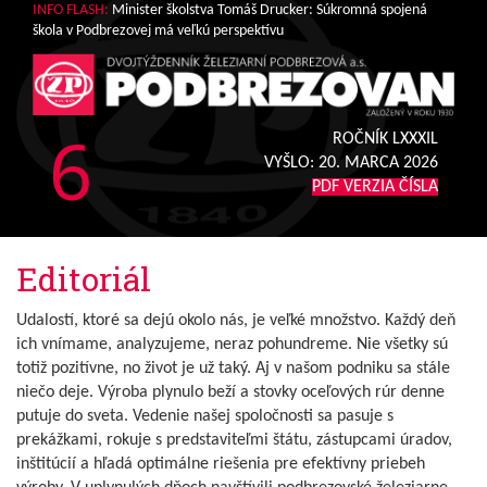
INFO FLASH:
Minister školstva Tomáš Drucker: Súkromná spojená
škola v Podbrezovej má veľkú perspektívu
6
ROČNÍK LXXXIL
VYŠLO:
20. MARCA 2026
PDF VERZIA ČÍSLA
Editoriál
Udalostí, ktoré sa dejú okolo nás, je veľké množstvo. Každý deň
ich vnímame, analyzujeme, neraz pohundreme. Nie všetky sú
totiž pozitívne, no život je už taký. Aj v našom podniku sa stále
niečo deje. Výroba plynulo beží a stovky oceľových rúr denne
putuje do sveta. Vedenie našej spoločnosti sa pasuje s
prekážkami, rokuje s predstaviteľmi štátu, zástupcami úradov,
inštitúcií a hľadá optimálne riešenia pre efektívny priebeh