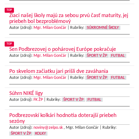
TOP
Žiaci našej školy majú za sebou prvú časť maturity, jej
priebeh bol bezproblémový
Autor (zdroj):
Mgr. Milan Gončár
|
Rubriky:
SÚKROMNÉ ŠKOLY
TOP
Sen Podbrezovej o pohárovej Európe pokračuje
Autor (zdroj):
Mgr. Milan Gončár
|
Rubriky:
ŠPORT V ŽP
FUTBAL
Po skvelom začiatku jari prišli dve zaváhania
Autor (zdroj):
Mgr. Milan Gončár
|
Rubriky:
ŠPORT V ŽP
FUTBAL
Súhrn NIKÉ ligy
Autor (zdroj):
FK ŽP
|
Rubriky:
ŠPORT V ŽP
FUTBAL
Podbrezovskí kolkári hodnotia doterajší priebeh
sezóny
Autor (zdroj):
noviny@zelpo.sk
, Mgr. Milan Gončár |
Rubriky:
ŠPORT V ŽP
KOLKY