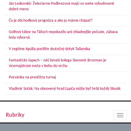
Ján Leskovský: Železiarne Podbrezová majú vo svete vybudované
dobré meno
Čo je dôchodková prognóza a ako ju máme chápať?
Golfový tábor na Táľoch nepokazilo ani chladnejšie počasie, zábava
bola výborná
V regióne Apúlia pocítite skutočný dotyk Talianska
Fantastický úspech – náš bývalý kolega Slavomír Brozman je
vicemajstrom sveta v behu do vrchu
Pozvánka na prestížny turnaj
Vladimír Soták: Na obnovený hrad Ľupča môže byť hrdý každý Slovák
Rubriky
Toggl
navig