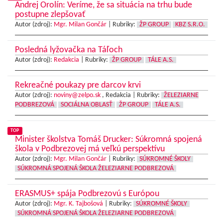
Andrej Orolín: Veríme, že sa situácia na trhu bude
postupne zlepšovať
Autor (zdroj):
Mgr. Milan Gončár
|
Rubriky:
ŽP GROUP
KBZ S.R.O.
Posledná lyžovačka na Táľoch
Autor (zdroj):
Redakcia
|
Rubriky:
ŽP GROUP
TÁLE A.S.
Rekreačné poukazy pre darcov krvi
Autor (zdroj):
noviny@zelpo.sk
, Redakcia |
Rubriky:
ŽELEZIARNE
PODBREZOVÁ
SOCIÁLNA OBLASŤ
ŽP GROUP
TÁLE A.S.
TOP
Minister školstva Tomáš Drucker: Súkromná spojená
škola v Podbrezovej má veľkú perspektívu
Autor (zdroj):
Mgr. Milan Gončár
|
Rubriky:
SÚKROMNÉ ŠKOLY
SÚKROMNÁ SPOJENÁ ŠKOLA ŽELEZIARNE PODBREZOVÁ
ERASMUS+ spája Podbrezovú s Európou
Autor (zdroj):
Mgr. K. Tajbošová
|
Rubriky:
SÚKROMNÉ ŠKOLY
SÚKROMNÁ SPOJENÁ ŠKOLA ŽELEZIARNE PODBREZOVÁ