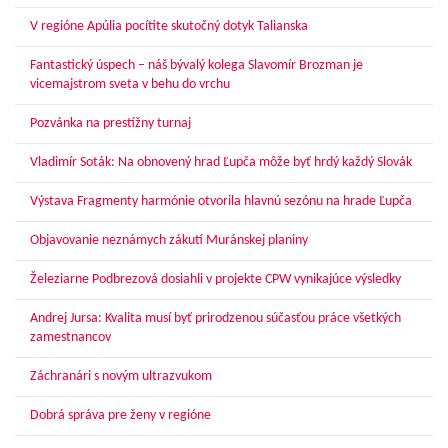
V regióne Apúlia pocítite skutočný dotyk Talianska
Fantastický úspech – náš bývalý kolega Slavomír Brozman je
vicemajstrom sveta v behu do vrchu
Pozvánka na prestížny turnaj
Vladimír Soták: Na obnovený hrad Ľupča môže byť hrdý každý Slovák
Výstava Fragmenty harmónie otvorila hlavnú sezónu na hrade Ľupča
Objavovanie neznámych zákutí Muránskej planiny
Železiarne Podbrezová dosiahli v projekte CPW vynikajúce výsledky
Andrej Jursa: Kvalita musí byť prirodzenou súčasťou práce všetkých
zamestnancov
Záchranári s novým ultrazvukom
Dobrá správa pre ženy v regióne