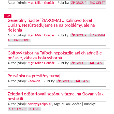
Autor (zdroj):
Mgr. Milan Gončár
|
Rubriky:
ŽP GROUP
EKO QELET
TOP
Generálny riaditeľ ŽIAROMATU Kalinovo Jozef
Ďurian: Nesústreďujeme sa na problémy, ale na
riešenia
Autor (zdroj):
Mgr. Milan Gončár
|
Rubriky:
ŽP GROUP
ŽIAROMAT
A.S. KALINOVO
Golfový tábor na Táľoch nepokazilo ani chladnejšie
počasie, zábava bola výborná
Autor (zdroj):
Mgr. Milan Gončár
|
Rubriky:
ŽP GROUP
TÁLE A.S.
Pozvánka na prestížny turnaj
Autor (zdroj):
Redakcia
|
Rubriky:
ŽP GROUP
TÁLE A.S.
Železiari odštartovali sezónu víťazne, na Slovan však
nestačili
Autor (zdroj):
noviny@zelpo.sk
, Mgr. Milan Gončár |
Rubriky:
ŠPORT V ŽP
FUTBAL