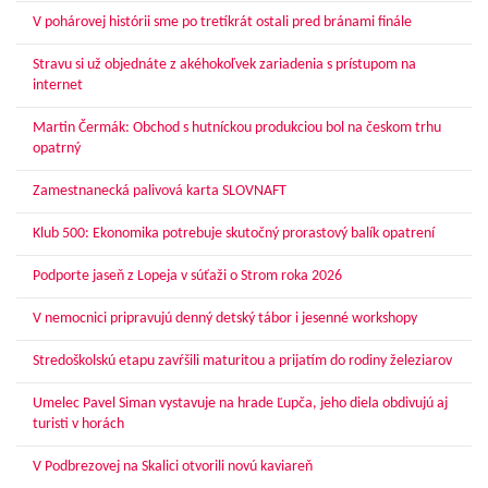
V pohárovej histórii sme po tretíkrát ostali pred bránami finále
Stravu si už objednáte z akéhokoľvek zariadenia s prístupom na
internet
Martin Čermák: Obchod s hutníckou produkciou bol na českom trhu
opatrný
Zamestnanecká palivová karta SLOVNAFT
Klub 500: Ekonomika potrebuje skutočný prorastový balík opatrení
Podporte jaseň z Lopeja v súťaži o Strom roka 2026
V nemocnici pripravujú denný detský tábor i jesenné workshopy
Stredoškolskú etapu zavŕšili maturitou a prijatím do rodiny železiarov
Umelec Pavel Siman vystavuje na hrade Ľupča, jeho diela obdivujú aj
turisti v horách
V Podbrezovej na Skalici otvorili novú kaviareň