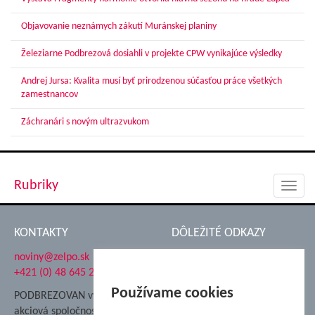
Objavovanie neznámych zákutí Muránskej planiny
Železiarne Podbrezová dosiahli v projekte CPW vynikajúce výsledky
Andrej Jursa: Kvalita musí byť prirodzenou súčasťou práce všetkých
zamestnancov
Záchranári s novým ultrazvukom
Rubriky
Toggl
navig
KONTAKTY
DÔLEŽITÉ ODKAZY
noviny@zelpo.sk
Hrad Ľupča
+421 (0) 48 645 2711
Súkromná spojená škola ŽP
Nadácia Železiarne
Používame cookies
PODBREZOVAN vydáva
Podbrezová
akciová spoločnosť