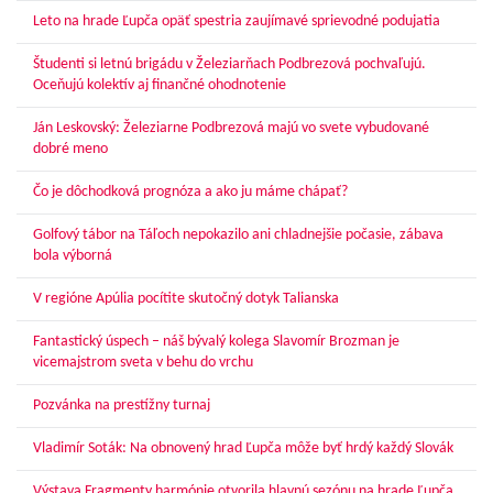
Leto na hrade Ľupča opäť spestria zaujímavé sprievodné podujatia
Študenti si letnú brigádu v Železiarňach Podbrezová pochvaľujú.
Oceňujú kolektív aj finančné ohodnotenie
Ján Leskovský: Železiarne Podbrezová majú vo svete vybudované
dobré meno
Čo je dôchodková prognóza a ako ju máme chápať?
Golfový tábor na Táľoch nepokazilo ani chladnejšie počasie, zábava
bola výborná
V regióne Apúlia pocítite skutočný dotyk Talianska
Fantastický úspech – náš bývalý kolega Slavomír Brozman je
vicemajstrom sveta v behu do vrchu
Pozvánka na prestížny turnaj
Vladimír Soták: Na obnovený hrad Ľupča môže byť hrdý každý Slovák
Výstava Fragmenty harmónie otvorila hlavnú sezónu na hrade Ľupča