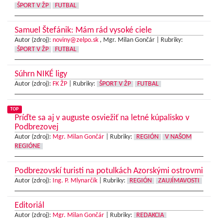
ŠPORT V ŽP
FUTBAL
Samuel Štefánik: Mám rád vysoké ciele
Autor (zdroj):
noviny@zelpo.sk
, Mgr. Milan Gončár |
Rubriky:
ŠPORT V ŽP
FUTBAL
Súhrn NIKÉ ligy
Autor (zdroj):
FK ŽP
|
Rubriky:
ŠPORT V ŽP
FUTBAL
TOP
Príďte sa aj v auguste osviežiť na letné kúpalisko v
Podbrezovej
Autor (zdroj):
Mgr. Milan Gončár
|
Rubriky:
REGIÓN
V NAŠOM
REGIÓNE
Podbrezovskí turisti na potulkách Azorskými ostrovmi
Autor (zdroj):
Ing. P. Mlynarčík
|
Rubriky:
REGIÓN
ZAUJÍMAVOSTI
Editoriál
Autor (zdroj):
Mgr. Milan Gončár
|
Rubriky:
REDAKCIA