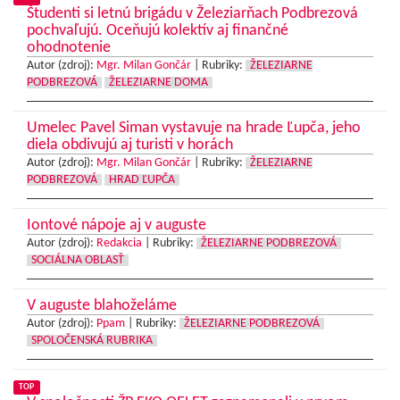
Študenti si letnú brigádu v Železiarňach Podbrezová
pochvaľujú. Oceňujú kolektív aj finančné
ohodnotenie
Autor (zdroj):
Mgr. Milan Gončár
|
Rubriky:
ŽELEZIARNE
PODBREZOVÁ
ŽELEZIARNE DOMA
Umelec Pavel Siman vystavuje na hrade Ľupča, jeho
diela obdivujú aj turisti v horách
Autor (zdroj):
Mgr. Milan Gončár
|
Rubriky:
ŽELEZIARNE
PODBREZOVÁ
HRAD ĽUPČA
Iontové nápoje aj v auguste
Autor (zdroj):
Redakcia
|
Rubriky:
ŽELEZIARNE PODBREZOVÁ
SOCIÁLNA OBLASŤ
V auguste blahoželáme
Autor (zdroj):
Ppam
|
Rubriky:
ŽELEZIARNE PODBREZOVÁ
SPOLOČENSKÁ RUBRIKA
TOP