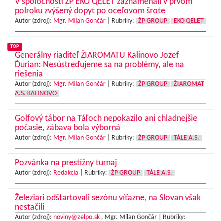
V spoločnosti ŽP EKO QELET zaznamenali v prvom
polroku zvýšený dopyt po oceľovom šrote
Autor (zdroj):
Mgr. Milan Gončár
|
Rubriky:
ŽP GROUP
EKO QELET
TOP
Generálny riaditeľ ŽIAROMATU Kalinovo Jozef
Ďurian: Nesústreďujeme sa na problémy, ale na
riešenia
Autor (zdroj):
Mgr. Milan Gončár
|
Rubriky:
ŽP GROUP
ŽIAROMAT
A.S. KALINOVO
Golfový tábor na Táľoch nepokazilo ani chladnejšie
počasie, zábava bola výborná
Autor (zdroj):
Mgr. Milan Gončár
|
Rubriky:
ŽP GROUP
TÁLE A.S.
Pozvánka na prestížny turnaj
Autor (zdroj):
Redakcia
|
Rubriky:
ŽP GROUP
TÁLE A.S.
Železiari odštartovali sezónu víťazne, na Slovan však
nestačili
Autor (zdroj):
noviny@zelpo.sk
, Mgr. Milan Gončár |
Rubriky: