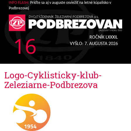
INFO FLASH:
Príďte sa aj v auguste osviežiť na letné kúpalisko v
Podbrezovej
16
ROČNÍK LXXXIL
VYŠLO:
7. AUGUSTA 2026
Logo-Cyklisticky-klub-
Zeleziarne-Podbrezova