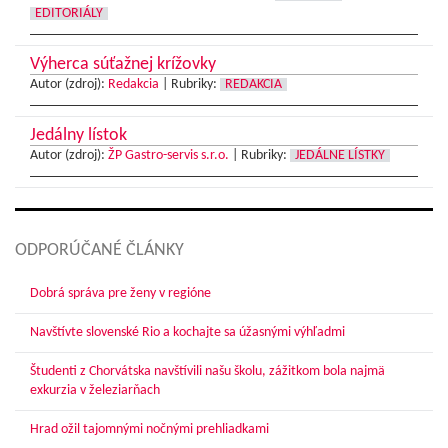
EDITORIÁLY
Výherca súťažnej krížovky
Autor (zdroj):
Redakcia
|
Rubriky:
REDAKCIA
Jedálny lístok
Autor (zdroj):
ŽP Gastro-servis s.r.o.
|
Rubriky:
JEDÁLNE LÍSTKY
ODPORÚČANÉ ČLÁNKY
Dobrá správa pre ženy v regióne
Navštívte slovenské Rio a kochajte sa úžasnými výhľadmi
Študenti z Chorvátska navštívili našu školu, zážitkom bola najmä
exkurzia v železiarňach
Hrad ožil tajomnými nočnými prehliadkami