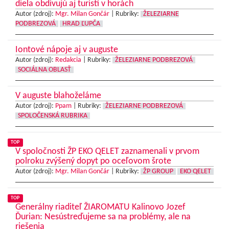
diela obdivujú aj turisti v horách
Autor (zdroj):
Mgr. Milan Gončár
|
Rubriky:
ŽELEZIARNE
PODBREZOVÁ
HRAD ĽUPČA
Iontové nápoje aj v auguste
Autor (zdroj):
Redakcia
|
Rubriky:
ŽELEZIARNE PODBREZOVÁ
SOCIÁLNA OBLASŤ
V auguste blahoželáme
Autor (zdroj):
Ppam
|
Rubriky:
ŽELEZIARNE PODBREZOVÁ
SPOLOČENSKÁ RUBRIKA
TOP
V spoločnosti ŽP EKO QELET zaznamenali v prvom
polroku zvýšený dopyt po oceľovom šrote
Autor (zdroj):
Mgr. Milan Gončár
|
Rubriky:
ŽP GROUP
EKO QELET
TOP
Generálny riaditeľ ŽIAROMATU Kalinovo Jozef
Ďurian: Nesústreďujeme sa na problémy, ale na
riešenia