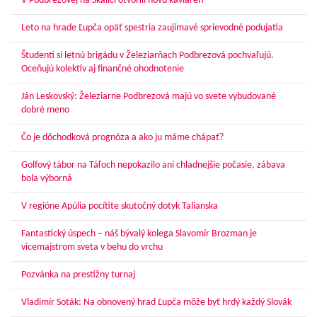
V Podbrezovej na Skalici otvorili novú kaviareň
Leto na hrade Ľupča opäť spestria zaujímavé sprievodné podujatia
Študenti si letnú brigádu v Železiarňach Podbrezová pochvaľujú.
Oceňujú kolektív aj finančné ohodnotenie
Ján Leskovský: Železiarne Podbrezová majú vo svete vybudované
dobré meno
Čo je dôchodková prognóza a ako ju máme chápať?
Golfový tábor na Táľoch nepokazilo ani chladnejšie počasie, zábava
bola výborná
V regióne Apúlia pocítite skutočný dotyk Talianska
Fantastický úspech – náš bývalý kolega Slavomír Brozman je
vicemajstrom sveta v behu do vrchu
Pozvánka na prestížny turnaj
Vladimír Soták: Na obnovený hrad Ľupča môže byť hrdý každý Slovák