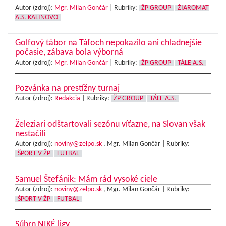
Autor (zdroj):
Mgr. Milan Gončár
|
Rubriky:
ŽP GROUP
ŽIAROMAT
A.S. KALINOVO
Golfový tábor na Táľoch nepokazilo ani chladnejšie
počasie, zábava bola výborná
Autor (zdroj):
Mgr. Milan Gončár
|
Rubriky:
ŽP GROUP
TÁLE A.S.
Pozvánka na prestížny turnaj
Autor (zdroj):
Redakcia
|
Rubriky:
ŽP GROUP
TÁLE A.S.
Železiari odštartovali sezónu víťazne, na Slovan však
nestačili
Autor (zdroj):
noviny@zelpo.sk
, Mgr. Milan Gončár |
Rubriky:
ŠPORT V ŽP
FUTBAL
Samuel Štefánik: Mám rád vysoké ciele
Autor (zdroj):
noviny@zelpo.sk
, Mgr. Milan Gončár |
Rubriky:
ŠPORT V ŽP
FUTBAL
Súhrn NIKÉ ligy