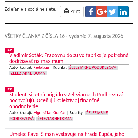
Zdieľanie a sociálne siete:
Print
VŠETKY ČLÁNKY Z ČÍSLA 16
- vydané: 7. augusta 2026
TOP
Vladimír Soták: Pracovnú dobu vo fabrike je potrebné
dodržiavať na maximum
Autor (zdroj):
Redakcia
|
Rubriky:
ŽELEZIARNE PODBREZOVÁ
ŽELEZIARNE DOMA
TOP
Študenti si letnú brigádu v Železiarňach Podbrezová
pochvaľujú. Oceňujú kolektív aj finančné
ohodnotenie
Autor (zdroj):
Mgr. Milan Gončár
|
Rubriky:
ŽELEZIARNE
PODBREZOVÁ
ŽELEZIARNE DOMA
Umelec Pavel Siman vystavuje na hrade Ľupča, jeho