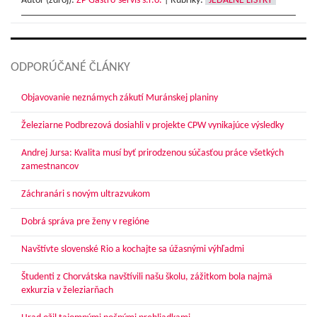
Autor (zdroj):
ŽP Gastro-servis s.r.o.
|
Rubriky:
JEDÁLNE LÍSTKY
ODPORÚČANÉ ČLÁNKY
Objavovanie neznámych zákutí Muránskej planiny
Železiarne Podbrezová dosiahli v projekte CPW vynikajúce výsledky
Andrej Jursa: Kvalita musí byť prirodzenou súčasťou práce všetkých
zamestnancov
Záchranári s novým ultrazvukom
Dobrá správa pre ženy v regióne
Navštívte slovenské Rio a kochajte sa úžasnými výhľadmi
Študenti z Chorvátska navštívili našu školu, zážitkom bola najmä
exkurzia v železiarňach