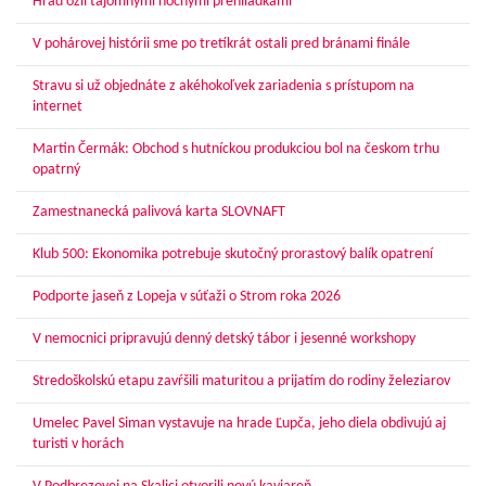
Hrad ožil tajomnými nočnými prehliadkami
V pohárovej histórii sme po tretíkrát ostali pred bránami finále
Stravu si už objednáte z akéhokoľvek zariadenia s prístupom na
internet
Martin Čermák: Obchod s hutníckou produkciou bol na českom trhu
opatrný
Zamestnanecká palivová karta SLOVNAFT
Klub 500: Ekonomika potrebuje skutočný prorastový balík opatrení
Podporte jaseň z Lopeja v súťaži o Strom roka 2026
V nemocnici pripravujú denný detský tábor i jesenné workshopy
Stredoškolskú etapu zavŕšili maturitou a prijatím do rodiny železiarov
Umelec Pavel Siman vystavuje na hrade Ľupča, jeho diela obdivujú aj
turisti v horách