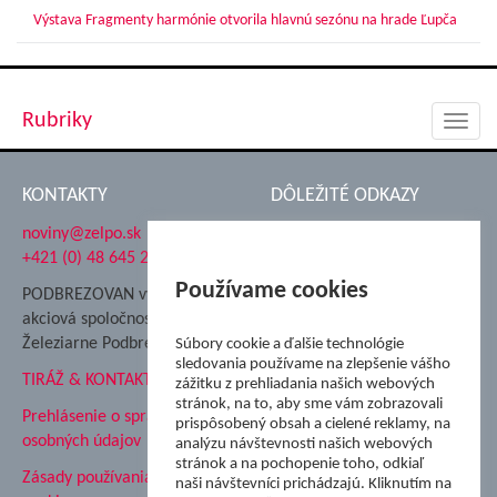
Výstava Fragmenty harmónie otvorila hlavnú sezónu na hrade Ľupča
Rubriky
Toggl
navig
KONTAKTY
DÔLEŽITÉ ODKAZY
noviny@zelpo.sk
Hrad Ľupča
+421 (0) 48 645 2711
Súkromná spojená škola ŽP
Nadácia Železiarne
Používame cookies
PODBREZOVAN vydáva
Podbrezová
akciová spoločnosť
Hutnícke múzeum
Železiarne Podbrezová
Súbory cookie a ďalšie technológie
ŽP Informatika s.r.o.
sledovania používame na zlepšenie vášho
TIRÁŽ & KONTAKT
ŠK Železiarne Podbrezová
zážitku z prehliadania našich webových
stránok, na to, aby sme vám zobrazovali
Tále a.s.
Prehlásenie o spracovaní
prispôsobený obsah a cielené reklamy, na
osobných údajov
analýzu návštevnosti našich webových
stránok a na pochopenie toho, odkiaľ
Zásady používania súborov
naši návštevníci prichádzajú. Kliknutím na