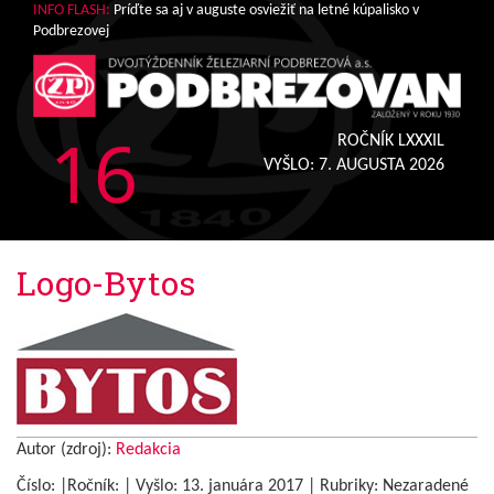
INFO FLASH:
Príďte sa aj v auguste osviežiť na letné kúpalisko v
Podbrezovej
16
ROČNÍK LXXXIL
VYŠLO:
7. AUGUSTA 2026
Logo-Bytos
Autor (zdroj):
Redakcia
Číslo: |Ročník: | Vyšlo:
13. januára 2017
|
Rubriky: Nezaradené