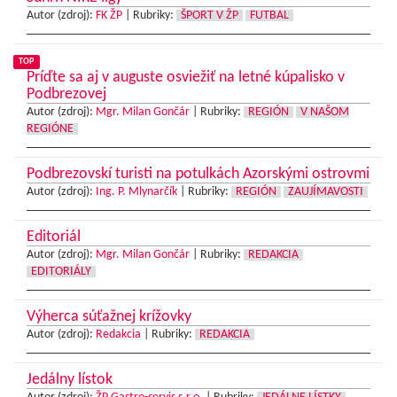
Autor (zdroj):
FK ŽP
|
Rubriky:
ŠPORT V ŽP
FUTBAL
TOP
Príďte sa aj v auguste osviežiť na letné kúpalisko v
Podbrezovej
Autor (zdroj):
Mgr. Milan Gončár
|
Rubriky:
REGIÓN
V NAŠOM
REGIÓNE
Podbrezovskí turisti na potulkách Azorskými ostrovmi
Autor (zdroj):
Ing. P. Mlynarčík
|
Rubriky:
REGIÓN
ZAUJÍMAVOSTI
Editoriál
Autor (zdroj):
Mgr. Milan Gončár
|
Rubriky:
REDAKCIA
EDITORIÁLY
Výherca súťažnej krížovky
Autor (zdroj):
Redakcia
|
Rubriky:
REDAKCIA
Jedálny lístok