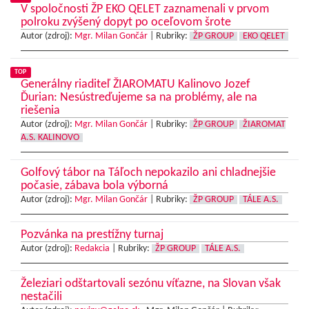
V spoločnosti ŽP EKO QELET zaznamenali v prvom
polroku zvýšený dopyt po oceľovom šrote
Autor (zdroj):
Mgr. Milan Gončár
|
Rubriky:
ŽP GROUP
EKO QELET
TOP
Generálny riaditeľ ŽIAROMATU Kalinovo Jozef
Ďurian: Nesústreďujeme sa na problémy, ale na
riešenia
Autor (zdroj):
Mgr. Milan Gončár
|
Rubriky:
ŽP GROUP
ŽIAROMAT
A.S. KALINOVO
Golfový tábor na Táľoch nepokazilo ani chladnejšie
počasie, zábava bola výborná
Autor (zdroj):
Mgr. Milan Gončár
|
Rubriky:
ŽP GROUP
TÁLE A.S.
Pozvánka na prestížny turnaj
Autor (zdroj):
Redakcia
|
Rubriky:
ŽP GROUP
TÁLE A.S.
Železiari odštartovali sezónu víťazne, na Slovan však
nestačili