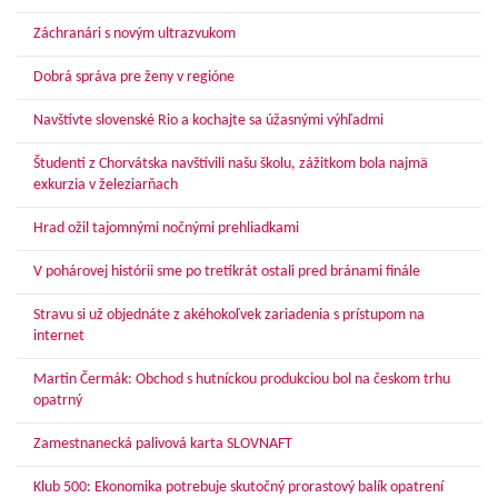
Záchranári s novým ultrazvukom
Dobrá správa pre ženy v regióne
Navštívte slovenské Rio a kochajte sa úžasnými výhľadmi
Študenti z Chorvátska navštívili našu školu, zážitkom bola najmä
exkurzia v železiarňach
Hrad ožil tajomnými nočnými prehliadkami
V pohárovej histórii sme po tretíkrát ostali pred bránami finále
Stravu si už objednáte z akéhokoľvek zariadenia s prístupom na
internet
Martin Čermák: Obchod s hutníckou produkciou bol na českom trhu
opatrný
Zamestnanecká palivová karta SLOVNAFT
Klub 500: Ekonomika potrebuje skutočný prorastový balík opatrení