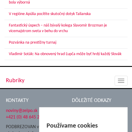
bola výborná
V regióne Apúlia pocítite skutočný dotyk Talianska
Fantastický úspech – náš bývalý kolega Slavomír Brozman je
vicemajstrom sveta v behu do vrchu
Pozvánka na prestížny turnaj
Vladimír Soták: Na obnovený hrad Ľupča môže byť hrdý každý Slovák
Rubriky
Toggl
navig
KONTAKTY
DÔLEŽITÉ ODKAZY
noviny@zelpo.sk
Hrad Ľupča
+421 (0) 48 645 2711
Súkromná spojená škola ŽP
Nadácia Železiarne
Používame cookies
PODBREZOVAN vydáva
Podbrezová