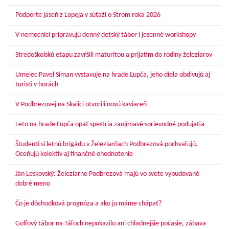
Podporte jaseň z Lopeja v súťaži o Strom roka 2026
V nemocnici pripravujú denný detský tábor i jesenné workshopy
Stredoškolskú etapu zavŕšili maturitou a prijatím do rodiny železiarov
Umelec Pavel Siman vystavuje na hrade Ľupča, jeho diela obdivujú aj
turisti v horách
V Podbrezovej na Skalici otvorili novú kaviareň
Leto na hrade Ľupča opäť spestria zaujímavé sprievodné podujatia
Študenti si letnú brigádu v Železiarňach Podbrezová pochvaľujú.
Oceňujú kolektív aj finančné ohodnotenie
Ján Leskovský: Železiarne Podbrezová majú vo svete vybudované
dobré meno
Čo je dôchodková prognóza a ako ju máme chápať?
Golfový tábor na Táľoch nepokazilo ani chladnejšie počasie, zábava