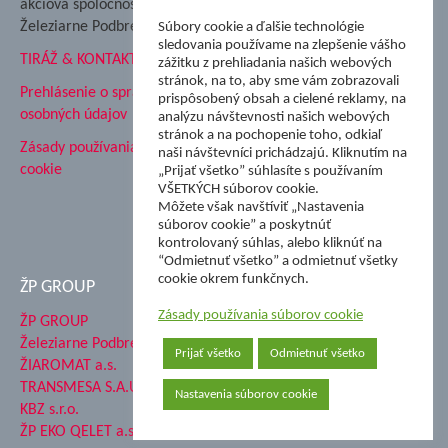
akciová spoločnosť
Hutnícke múzeum
Železiarne Podbrezová
Súbory cookie a ďalšie technológie
ŽP Informatika s.r.o.
sledovania používame na zlepšenie vášho
TIRÁŽ & KONTAKT
ŠK Železiarne Podbrezová
zážitku z prehliadania našich webových
stránok, na to, aby sme vám zobrazovali
Tále a.s.
Prehlásenie o spracovaní
prispôsobený obsah a cielené reklamy, na
osobných údajov
analýzu návštevnosti našich webových
stránok a na pochopenie toho, odkiaľ
Zásady používania súborov
naši návštevníci prichádzajú. Kliknutím na
cookie
„Prijať všetko” súhlasíte s používaním
VŠETKÝCH súborov cookie.
Môžete však navštíviť „Nastavenia
súborov cookie” a poskytnúť
kontrolovaný súhlas, alebo kliknúť na
“Odmietnuť všetko” a odmietnuť všetky
cookie okrem funkčnych.
ŽP GROUP
Zásady používania súborov cookie
ŽP GROUP
Železiarne Podbrezová a.s.
Prijať všetko
Odmietnuť všetko
ŽIAROMAT a.s.
TRANSMESA S.A.U.
Nastavenia súborov cookie
KBZ s.r.o.
ŽP EKO QELET a.s.