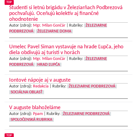
TOP
Študenti si letnú brigádu v Železiarňach Podbrezová
pochvaľujú. Oceňujú kolektív aj finančné
ohodnotenie
Autor (zdroj):
Mgr. Milan Gončár
|
Rubriky:
ŽELEZIARNE
PODBREZOVÁ
ŽELEZIARNE DOMA
Umelec Pavel Siman vystavuje na hrade Ľupča, jeho
diela obdivujú aj turisti v horách
Autor (zdroj):
Mgr. Milan Gončár
|
Rubriky:
ŽELEZIARNE
PODBREZOVÁ
HRAD ĽUPČA
Iontové nápoje aj v auguste
Autor (zdroj):
Redakcia
|
Rubriky:
ŽELEZIARNE PODBREZOVÁ
SOCIÁLNA OBLASŤ
V auguste blahoželáme
Autor (zdroj):
Ppam
|
Rubriky:
ŽELEZIARNE PODBREZOVÁ
SPOLOČENSKÁ RUBRIKA
TOP