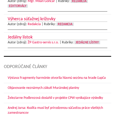
Autor (zdroj):
Mgr. Milan Gončár
|
Rubriky:
REDAKCIA
EDITORIÁLY
Výherca súťažnej krížovky
Autor (zdroj):
Redakcia
|
Rubriky:
REDAKCIA
Jedálny lístok
Autor (zdroj):
ŽP Gastro-servis s.r.o.
|
Rubriky:
JEDÁLNE LÍSTKY
ODPORÚČANÉ ČLÁNKY
Výstava Fragmenty harmónie otvorila hlavnú sezónu na hrade Ľupča
Objavovanie neznámych zákutí Muránskej planiny
Železiarne Podbrezová dosiahli v projekte CPW vynikajúce výsledky
Andrej Jursa: Kvalita musí byť prirodzenou súčasťou práce všetkých
zamestnancov