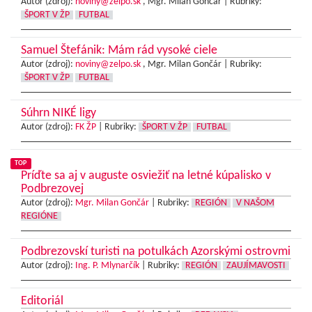
Autor (zdroj):
noviny@zelpo.sk
, Mgr. Milan Gončár |
Rubriky:
ŠPORT V ŽP
FUTBAL
Samuel Štefánik: Mám rád vysoké ciele
Autor (zdroj):
noviny@zelpo.sk
, Mgr. Milan Gončár |
Rubriky:
ŠPORT V ŽP
FUTBAL
Súhrn NIKÉ ligy
Autor (zdroj):
FK ŽP
|
Rubriky:
ŠPORT V ŽP
FUTBAL
TOP
Príďte sa aj v auguste osviežiť na letné kúpalisko v
Podbrezovej
Autor (zdroj):
Mgr. Milan Gončár
|
Rubriky:
REGIÓN
V NAŠOM
REGIÓNE
Podbrezovskí turisti na potulkách Azorskými ostrovmi
Autor (zdroj):
Ing. P. Mlynarčík
|
Rubriky:
REGIÓN
ZAUJÍMAVOSTI
Editoriál