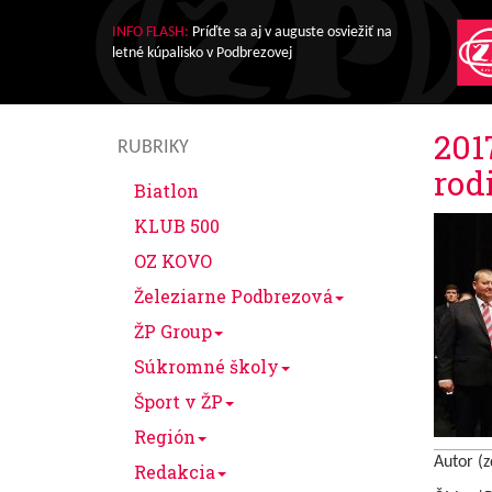
INFO FLASH:
Príďte sa aj v auguste osviežiť na
letné kúpalisko v Podbrezovej
201
RUBRIKY
rod
Biatlon
KLUB 500
OZ KOVO
Železiarne Podbrezová
ŽP Group
Súkromné školy
Šport v ŽP
Región
Autor (z
Redakcia