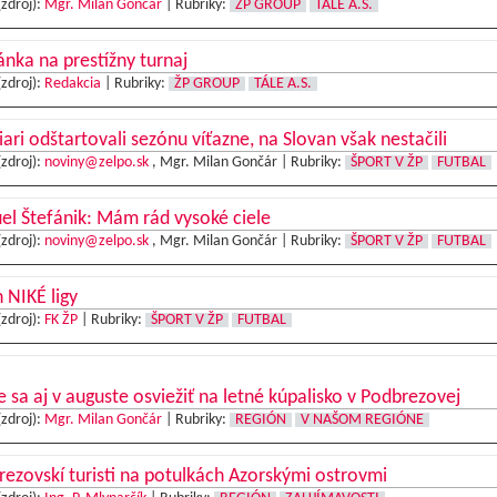
(zdroj):
Mgr. Milan Gončár
|
Rubriky:
ŽP GROUP
TÁLE A.S.
nka na prestížny turnaj
(zdroj):
Redakcia
|
Rubriky:
ŽP GROUP
TÁLE A.S.
iari odštartovali sezónu víťazne, na Slovan však nestačili
(zdroj):
noviny@zelpo.sk
, Mgr. Milan Gončár |
Rubriky:
ŠPORT V ŽP
FUTBAL
l Štefánik: Mám rád vysoké ciele
(zdroj):
noviny@zelpo.sk
, Mgr. Milan Gončár |
Rubriky:
ŠPORT V ŽP
FUTBAL
 NIKÉ ligy
(zdroj):
FK ŽP
|
Rubriky:
ŠPORT V ŽP
FUTBAL
e sa aj v auguste osviežiť na letné kúpalisko v Podbrezovej
(zdroj):
Mgr. Milan Gončár
|
Rubriky:
REGIÓN
V NAŠOM REGIÓNE
ezovskí turisti na potulkách Azorskými ostrovmi