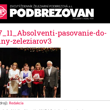
7_11_Absolventi-pasovanie-do-
iny-zeleziarov3
droj):
Redakcia