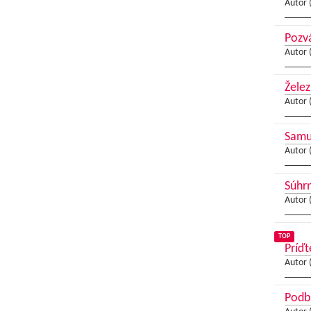
Autor 
Pozvá
Autor 
Želez
Autor 
Samue
Autor 
Súhrn
Autor 
TOP
Príďt
Autor 
Podbr