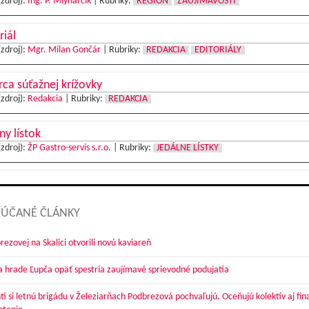
(zdroj):
Ing. P. Mlynarčík
|
Rubriky:
REGIÓN
ZAUJÍMAVOSTI
riál
(zdroj):
Mgr. Milan Gončár
|
Rubriky:
REDAKCIA
EDITORIÁLY
ca súťažnej krížovky
(zdroj):
Redakcia
|
Rubriky:
REDAKCIA
ny lístok
(zdroj):
ŽP Gastro-servis s.r.o.
|
Rubriky:
JEDÁLNE LÍSTKY
ÚČANÉ ČLÁNKY
ezovej na Skalici otvorili novú kaviareň
a hrade Ľupča opäť spestria zaujímavé sprievodné podujatia
ti si letnú brigádu v Železiarňach Podbrezová pochvaľujú. Oceňujú kolektív aj fi