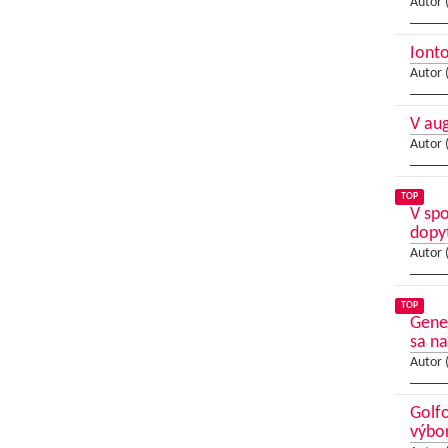
Autor 
Ionto
Autor 
V au
Autor 
TOP
V sp
dopy
Autor 
TOP
Gene
sa na
Autor 
Golfo
výbo