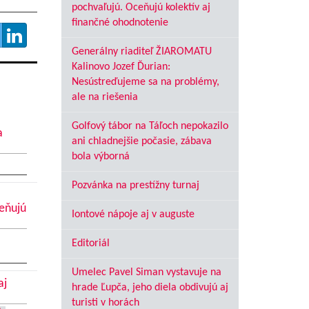
pochvaľujú. Oceňujú kolektív aj
finančné ohodnotenie
Generálny riaditeľ ŽIAROMATU
Kalinovo Jozef Ďurian:
Nesústreďujeme sa na problémy,
ale na riešenia
Golfový tábor na Táľoch nepokazilo
a
ani chladnejšie počasie, zábava
bola výborná
Pozvánka na prestížny turnaj
ceňujú
Iontové nápoje aj v auguste
Editoriál
Umelec Pavel Siman vystavuje na
aj
hrade Ľupča, jeho diela obdivujú aj
turisti v horách