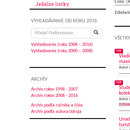
Číslo: |
Jedálne lístky
Zdieľani
VYHĽADÁVANIE OD ROKU 2016
Search
for:
VŠETKY
Vyhľadávanie (roky 2008 – 2016)
Vyhľadávanie (roky 2000 – 2008)
TOP
Vladi
max
Autor 
ARCHÍV
TOP
Štude
Archív rokov 1998 - 2007
kolek
Archív rokov 2008 - 2016
Autor 
DOMA
Archív podľa ročníka a čísla
Archív podľa autora/zdroja
Umele
turis