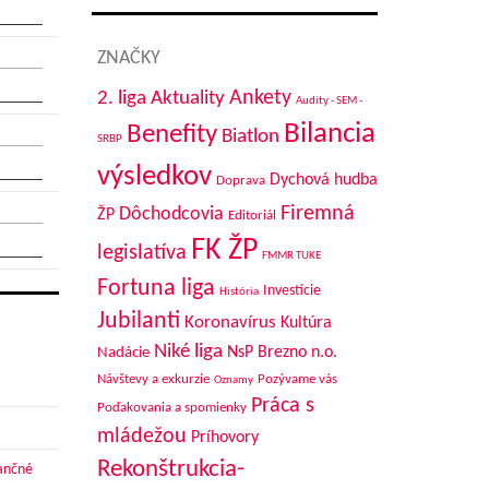
ZNAČKY
Aktuality
Ankety
2. liga
Audity - SEM -
Bilancia
Benefity
Biatlon
SRBP
výsledkov
Dychová hudba
Doprava
Firemná
Dôchodcovia
ŽP
Editoriál
FK ŽP
legislatíva
FMMR TUKE
Fortuna liga
Investície
História
Jubilanti
Koronavírus
Kultúra
Niké liga
NsP Brezno n.o.
Nadácie
Návštevy a exkurzie
Pozývame vás
Oznamy
Práca s
Poďakovania a spomienky
mládežou
Príhovory
Rekonštrukcia-
nančné