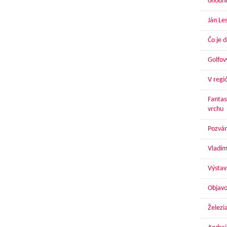
ohodn
Ján Le
Čo je 
Golfov
V regi
Fantas
vrchu
Pozván
Vladim
Výstav
Objavo
Železi