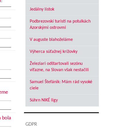
A
Jedálny lístok
Podbrezovskí turisti na potulkách
Azorskými ostrovmi
V auguste blahoželáme
Výherca súťažnej krížovky
Železiari odštartovali sezónu
víťazne, na Slovan však nestačili
Samuel Štefánik: Mám rád vysoké
ciele
jeme
Súhrn NIKÉ ligy
a bola
GDPR