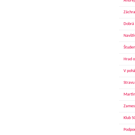
Andrej
Záchra
Dobrá 
Navští
Študen
Hrad o
V pohár
Stravu
Martin
Zamest
Klub 5
Podpor