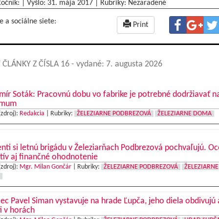
Ročník: | Vyšlo:
31. mája 2017
|
Rubriky: Nezaradené
e a sociálne siete:
Print
 ČLÁNKY Z ČÍSLA 16
- vydané: 7. augusta 2026
mír Soták: Pracovnú dobu vo fabrike je potrebné dodržiavať n
imum
(zdroj):
Redakcia
|
Rubriky:
ŽELEZIARNE PODBREZOVÁ
ŽELEZIARNE DOMA
nti si letnú brigádu v Železiarňach Podbrezová pochvaľujú. O
tív aj finančné ohodnotenie
(zdroj):
Mgr. Milan Gončár
|
Rubriky:
ŽELEZIARNE PODBREZOVÁ
ŽELEZIARNE
c Pavel Siman vystavuje na hrade Ľupča, jeho diela obdivujú 
ti v horách