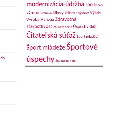
modernizácia-údržba
Súťaže vo
výrobe
Výlety
Tábory
Veľtrhy a výstavy
Technika
Zdravotná
Výroba
Výročia
starostlivosť
Úspechy škôl
Zo sveta ocele
Čitateľská súťaž
Šport mladých
Športové
Šport mládeže
úspechy
 do
Žijú medzi nami