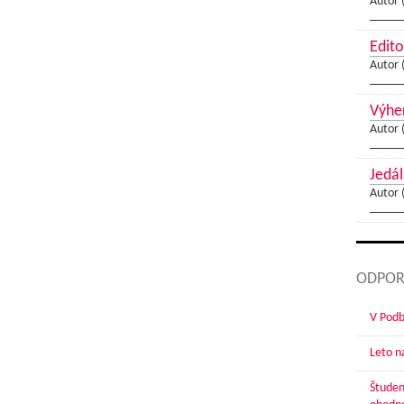
Autor 
Edito
Autor 
Výher
Autor 
Jedál
Autor 
ODPOR
V Podbr
Leto n
Študen