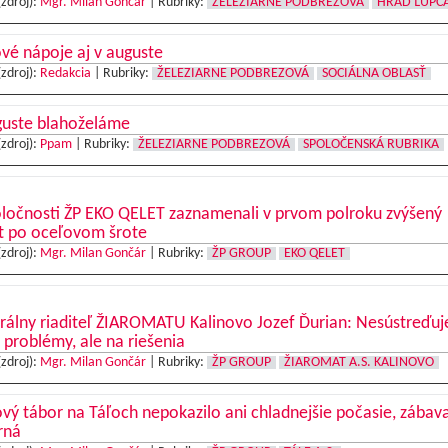
(zdroj):
Mgr. Milan Gončár
|
Rubriky:
ŽELEZIARNE PODBREZOVÁ
HRAD ĽUPČ
vé nápoje aj v auguste
(zdroj):
Redakcia
|
Rubriky:
ŽELEZIARNE PODBREZOVÁ
SOCIÁLNA OBLASŤ
guste blahoželáme
(zdroj):
Ppam
|
Rubriky:
ŽELEZIARNE PODBREZOVÁ
SPOLOČENSKÁ RUBRIKA
oločnosti ŽP EKO QELET zaznamenali v prvom polroku zvýšený
t po oceľovom šrote
(zdroj):
Mgr. Milan Gončár
|
Rubriky:
ŽP GROUP
EKO QELET
rálny riaditeľ ŽIAROMATU Kalinovo Jozef Ďurian: Nesústreďu
 problémy, ale na riešenia
(zdroj):
Mgr. Milan Gončár
|
Rubriky:
ŽP GROUP
ŽIAROMAT A.S. KALINOVO
vý tábor na Táľoch nepokazilo ani chladnejšie počasie, zábav
rná