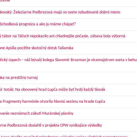
otenie
skovský: Železiarne Podbrezová majú vo svete vybudované dobré meno
dôchodková prognóza a ako ju máme chápať?
ý tábor na Táľoch nepokazilo ani chladnejšie počasie, zábava bola výborná
óne Apúlia pocítite skutočný dotyk Talianska
tický úspech – náš bývalý kolega Slavomír Brozman je vicemajstrom sveta v behu
ka na prestížny turnaj
ír Soták: Na obnovený hrad Ľupča môže byť hrdý každý Slovák
a Fragmenty harmónie otvorila hlavnú sezónu na hrade Ľupča
vanie neznámych zákutí Muránskej planiny
arne Podbrezová dosiahli v projekte CPW vynikajúce výsledky