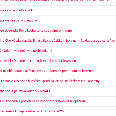
 Jursa: Kvalita musí byť prirodzenou súčasťou práce všetkých zamestnancov
nári s novým ultrazvukom
správa pre ženy v regióne
vte slovenské Rio a kochajte sa úžasnými výhľadmi
ti z Chorvátska navštívili našu školu, zážitkom bola najmä exkurzia v železiarňac
žil tajomnými nočnými prehliadkami
ovej histórii sme po tretíkrát ostali pred bránami finále
 si už objednáte z akéhokoľvek zariadenia s prístupom na internet
 Čermák: Obchod s hutníckou produkciou bol na českom trhu opatrný
nanecká palivová karta SLOVNAFT
00: Ekonomika potrebuje skutočný prorastový balík opatrení
te jaseň z Lopeja v súťaži o Strom roka 2026