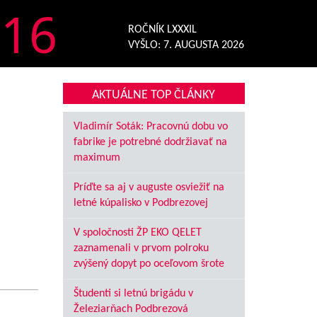
16
ROČNÍK LXXXIL
VYŠLO:
7. AUGUSTA 2026
AKTUÁLNE TOP ČLÁNKY
Vladimír Soták: Pracovnú dobu vo
fabrike je potrebné dodržiavať na
maximum
Príďte sa aj v auguste osviežiť na
letné kúpalisko v Podbrezovej
V spoločnosti ŽP EKO QELET
zaznamenali v prvom polroku
zvýšený dopyt po oceľovom šrote
Študenti si letnú brigádu v
Železiarňach Podbrezová