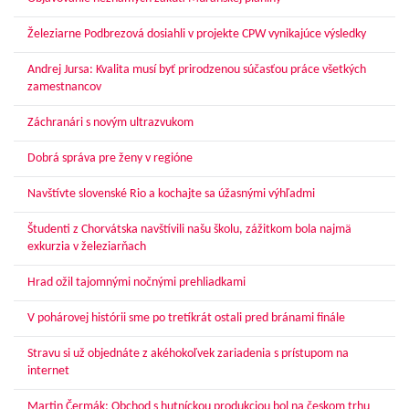
Železiarne Podbrezová dosiahli v projekte CPW vynikajúce výsledky
Andrej Jursa: Kvalita musí byť prirodzenou súčasťou práce všetkých
zamestnancov
Záchranári s novým ultrazvukom
Dobrá správa pre ženy v regióne
Navštívte slovenské Rio a kochajte sa úžasnými výhľadmi
Študenti z Chorvátska navštívili našu školu, zážitkom bola najmä
exkurzia v železiarňach
Hrad ožil tajomnými nočnými prehliadkami
V pohárovej histórii sme po tretíkrát ostali pred bránami finále
Stravu si už objednáte z akéhokoľvek zariadenia s prístupom na
internet
Martin Čermák: Obchod s hutníckou produkciou bol na českom trhu