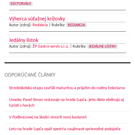
EDITORIÁLY
Výherca súťažnej krížovky
Autor (zdroj):
Redakcia
|
Rubriky:
REDAKCIA
Jedálny lístok
Autor (zdroj):
ŽP Gastro-servis s.r.o.
|
Rubriky:
JEDÁLNE LÍSTKY
ODPORÚČANÉ ČLÁNKY
Stredoškolskú etapu zavŕšili maturitou a prijatím do rodiny železiarov
Umelec Pavel Siman vystavuje na hrade Ľupča, jeho diela obdivujú aj
turisti v horách
V Podbrezovej na Skalici otvorili novú kaviareň
Leto na hrade Ľupča opäť spestria zaujímavé sprievodné podujatia