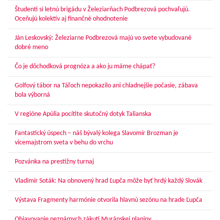
Študenti si letnú brigádu v Železiarňach Podbrezová pochvaľujú.
Oceňujú kolektív aj finančné ohodnotenie
Ján Leskovský: Železiarne Podbrezová majú vo svete vybudované
dobré meno
Čo je dôchodková prognóza a ako ju máme chápať?
Golfový tábor na Táľoch nepokazilo ani chladnejšie počasie, zábava
bola výborná
V regióne Apúlia pocítite skutočný dotyk Talianska
Fantastický úspech – náš bývalý kolega Slavomír Brozman je
vicemajstrom sveta v behu do vrchu
Pozvánka na prestížny turnaj
Vladimír Soták: Na obnovený hrad Ľupča môže byť hrdý každý Slovák
Výstava Fragmenty harmónie otvorila hlavnú sezónu na hrade Ľupča
Objavovanie neznámych zákutí Muránskej planiny