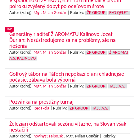
V spoločnosti ŽP EKO QELET zaznamenali v prvom
polroku zvýšený dopyt po oceľovom šrote
Autor (zdroj):
Mgr. Milan Gončár
|
Rubriky:
ŽP GROUP
EKO QELET
TOP
Generálny riaditeľ ŽIAROMATU Kalinovo Jozef
Ďurian: Nesústreďujeme sa na problémy, ale na
riešenia
Autor (zdroj):
Mgr. Milan Gončár
|
Rubriky:
ŽP GROUP
ŽIAROMAT
A.S. KALINOVO
Golfový tábor na Táľoch nepokazilo ani chladnejšie
počasie, zábava bola výborná
Autor (zdroj):
Mgr. Milan Gončár
|
Rubriky:
ŽP GROUP
TÁLE A.S.
Pozvánka na prestížny turnaj
Autor (zdroj):
Redakcia
|
Rubriky:
ŽP GROUP
TÁLE A.S.
Železiari odštartovali sezónu víťazne, na Slovan však
nestačili
Autor (zdroj):
noviny@zelpo.sk
, Mgr. Milan Gončár |
Rubriky: