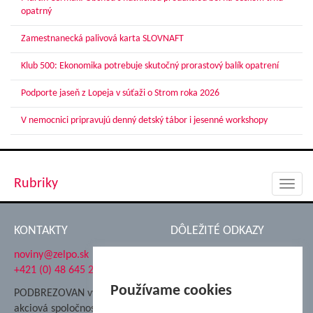
opatrný
Zamestnanecká palivová karta SLOVNAFT
Klub 500: Ekonomika potrebuje skutočný prorastový balík opatrení
Podporte jaseň z Lopeja v súťaži o Strom roka 2026
V nemocnici pripravujú denný detský tábor i jesenné workshopy
Rubriky
Toggl
navig
KONTAKTY
DÔLEŽITÉ ODKAZY
noviny@zelpo.sk
Hrad Ľupča
+421 (0) 48 645 2711
Súkromná spojená škola ŽP
Nadácia Železiarne
Používame cookies
PODBREZOVAN vydáva
Podbrezová
akciová spoločnosť