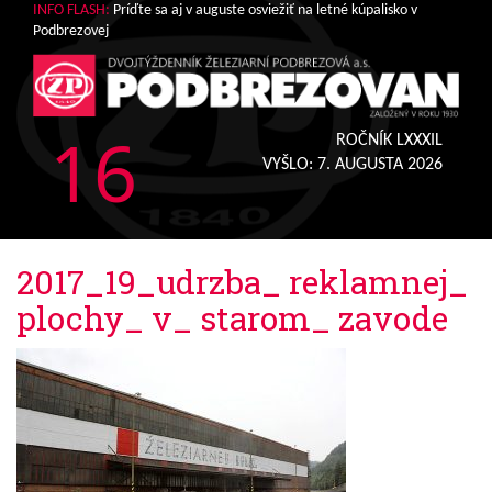
INFO FLASH:
Príďte sa aj v auguste osviežiť na letné kúpalisko v
Podbrezovej
16
ROČNÍK LXXXIL
VYŠLO:
7. AUGUSTA 2026
2017_19_udrzba_ reklamnej_
plochy_ v_ starom_ zavode