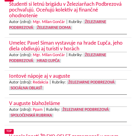
Študenti si letnú brigádu v Železiarňach Podbrezová
pochvaľujú. Oceňujú kolektív aj finančné
ohodnotenie
Autor (zdroj):
Mgr. Milan Gončár
|
Rubriky:
ŽELEZIARNE
PODBREZOVÁ
ŽELEZIARNE DOMA
Umelec Pavel Siman vystavuje na hrade Ľupča, jeho
diela obdivujú aj turisti v horách
Autor (zdroj):
Mgr. Milan Gončár
|
Rubriky:
ŽELEZIARNE
PODBREZOVÁ
HRAD ĽUPČA
Iontové nápoje aj v auguste
Autor (zdroj):
Redakcia
|
Rubriky:
ŽELEZIARNE PODBREZOVÁ
SOCIÁLNA OBLASŤ
V auguste blahoželáme
Autor (zdroj):
Ppam
|
Rubriky:
ŽELEZIARNE PODBREZOVÁ
SPOLOČENSKÁ RUBRIKA
TOP