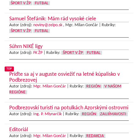
ŠPORT V ŽP
FUTBAL
Samuel Štefánik: Mám rád vysoké ciele
Autor (zdroj):
noviny@zelpo.sk
, Mgr. Milan Gončár |
Rubriky:
ŠPORT V ŽP
FUTBAL
Súhrn NIKÉ ligy
Autor (zdroj):
FK ŽP
|
Rubriky:
ŠPORT V ŽP
FUTBAL
TOP
Príďte sa aj v auguste osviežiť na letné kúpalisko v
Podbrezovej
Autor (zdroj):
Mgr. Milan Gončár
|
Rubriky:
REGIÓN
V NAŠOM
REGIÓNE
Podbrezovskí turisti na potulkách Azorskými ostrovmi
Autor (zdroj):
Ing. P. Mlynarčík
|
Rubriky:
REGIÓN
ZAUJÍMAVOSTI
Editoriál
Autor (zdroj):
Mgr. Milan Gončár
|
Rubriky:
REDAKCIA