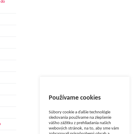
 do
Používame cookies
Súbory cookie a ďalšie technológie
sledovania používame na zlepšenie
vášho zážitku z prehliadania našich
h
webových stránok, na to, aby sme vám
zobrazovali prispôsobený obsah a