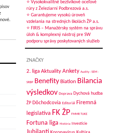
⭐ Vysokokvalitné bezšvíkové oceľové
pisov
rúry z Železiarní Podbrezová a.s.
z
⭐ Garantujeme vysokú úroveň
 nové.
vzdelania na stredných školách ŽP a.s.
i
⭐ FIRIS – Manažérsky systém na správu
úloh & komplexný nástroj pre SW
podporu správy poskytovaných služieb
ZNAČKY
Aktuality
Ankety
2. liga
Audity - SEM -
Bilancia
Benefity
Biatlon
SRBP
výsledkov
Dychová hudba
Doprava
Firemná
Dôchodcovia
ŽP
Editoriál
FK ŽP
legislatíva
FMMR TUKE
Fortuna liga
Investície
História
Jubilanti
Koronavírus
Kultúra