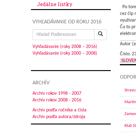
Jedálne lístky
Po tom,
cez čip
využívan
VYHĽADÁVANIE OD ROKU 2016
Čo to p
Search
elektro
for:
Autor (z
Vyhľadávanie (roky 2008 – 2016)
Vyhľadávanie (roky 2000 – 2008)
Číslo: 2
SLOVE
ODPOR
ARCHÍV
Stravu
Archív rokov 1998 - 2007
Archív rokov 2008 - 2016
Martin
Archív podľa ročníka a čísla
Zamest
Archív podľa autora/zdroja
Klub 5