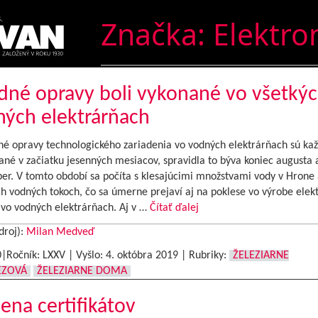
Značka:
Elektro
dné opravy boli vykonané vo všetký
ých elektrárňach
 opravy technologického zariadenia vo vodných elektrárňach sú ka
né v začiatku jesenných mesiacov, spravidla to býva koniec augusta 
er. V tomto období sa počíta s klesajúcimi množstvami vody v Hrone 
h vodných tokoch, čo sa úmerne prejaví aj na poklese vo výrobe elekt
 vo vodných elektrárňach. Aj v …
Čítať ďalej
droj):
Milan Medveď
0|Ročník: LXXV | Vyšlo:
4. októbra 2019
|
Rubriky:
ŽELEZIARNE
EZOVÁ
ŽELEZIARNE DOMA
na certifikátov