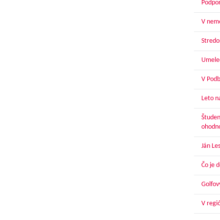
Podpor
V nemo
Stredoš
Umelec
V Podbr
Leto n
Študen
ohodn
Ján Le
Čo je 
Golfov
V regi