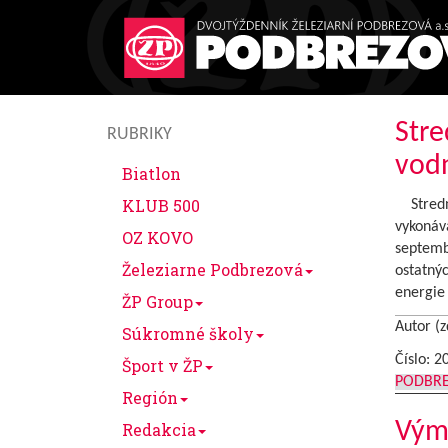
Stre
RUBRIKY
vodn
Biatlon
KLUB 500
Stredné
vykonáva
OZ KOVO
septemb
Železiarne Podbrezová
ostatnýc
energie
ŽP Group
Autor (z
Súkromné školy
Číslo: 2
Šport v ŽP
PODBR
Región
Výme
Redakcia