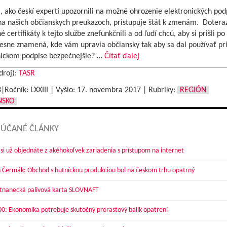
 ako českí experti upozornili na možné ohrozenie elektronických pod
 na našich občianskych preukazoch, pristupuje štát k zmenám. Dotera
é certifikáty k tejto službe znefunkčnili a od ľudí chcú, aby si prišli po
resne znamená, kde vám upravia občiansky tak aby sa dal používať pr
nickom podpise bezpečnejšie? …
Čítať ďalej
droj):
TASR
3|Ročník: LXXIII | Vyšlo:
17. novembra 2017
|
Rubriky:
REGIÓN
NSKO
ÚČANÉ ČLÁNKY
 si už objednáte z akéhokoľvek zariadenia s prístupom na internet
 Čermák: Obchod s hutníckou produkciou bol na českom trhu opatrný
nanecká palivová karta SLOVNAFT
00: Ekonomika potrebuje skutočný prorastový balík opatrení