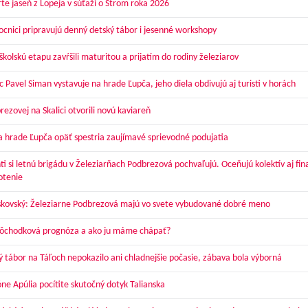
te jaseň z Lopeja v súťaži o Strom roka 2026
cnici pripravujú denný detský tábor i jesenné workshopy
kolskú etapu zavŕšili maturitou a prijatím do rodiny železiarov
 Pavel Siman vystavuje na hrade Ľupča, jeho diela obdivujú aj turisti v horách
ezovej na Skalici otvorili novú kaviareň
a hrade Ľupča opäť spestria zaujímavé sprievodné podujatia
ti si letnú brigádu v Železiarňach Podbrezová pochvaľujú. Oceňujú kolektív aj fi
otenie
skovský: Železiarne Podbrezová majú vo svete vybudované dobré meno
dôchodková prognóza a ako ju máme chápať?
ý tábor na Táľoch nepokazilo ani chladnejšie počasie, zábava bola výborná
óne Apúlia pocítite skutočný dotyk Talianska