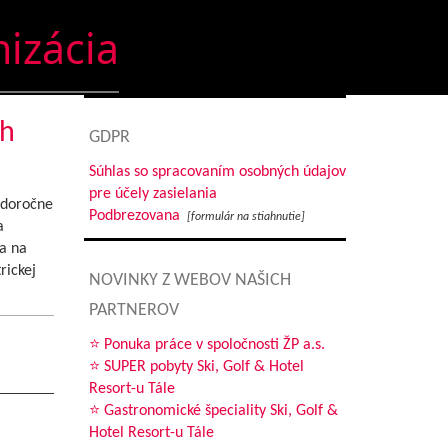
nizácia
ch
GDPR
Súhlas so spracovaním osobných údajov
pre účely zasielania
ždoročne
Podbrezovana
[formulár na stiahnutie]
a
a na
rickej
NOVINKY Z WEBOV NAŠICH
PARTNEROV
⭐ Ponuka práce v spoločnosti ŽP a.s.
⭐ SUPER pobyty Ski, Golf & Hotel
Resort-u Tále
⭐ Gastronomické špeciality Ski, Golf &
Hotel Resort-u Tále