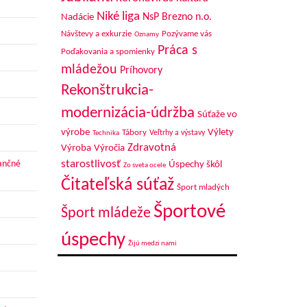
Niké liga
NsP Brezno n.o.
Nadácie
Návštevy a exkurzie
Pozývame vás
Oznamy
Práca s
Poďakovania a spomienky
mládežou
Príhovory
Rekonštrukcia-
modernizácia-údržba
Súťaže vo
výrobe
Výlety
Tábory
Veľtrhy a výstavy
Technika
Zdravotná
Výroba
Výročia
starostlivosť
nančné
Úspechy škôl
Zo sveta ocele
Čitateľská súťaž
Šport mladých
Športové
Šport mládeže
úspechy
Žijú medzi nami