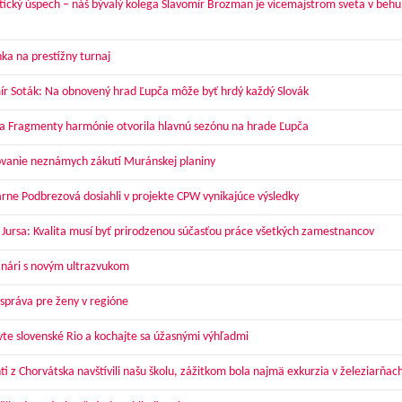
tický úspech – náš bývalý kolega Slavomír Brozman je vicemajstrom sveta v behu
ka na prestížny turnaj
ír Soták: Na obnovený hrad Ľupča môže byť hrdý každý Slovák
a Fragmenty harmónie otvorila hlavnú sezónu na hrade Ľupča
vanie neznámych zákutí Muránskej planiny
arne Podbrezová dosiahli v projekte CPW vynikajúce výsledky
 Jursa: Kvalita musí byť prirodzenou súčasťou práce všetkých zamestnancov
nári s novým ultrazvukom
správa pre ženy v regióne
vte slovenské Rio a kochajte sa úžasnými výhľadmi
ti z Chorvátska navštívili našu školu, zážitkom bola najmä exkurzia v železiarňac