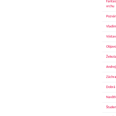
Fantas
vrchu
Pozván
Vladim
Výstav
Objavo
Železi
Andrej
Záchra
Dobrá 
Navští
Študen