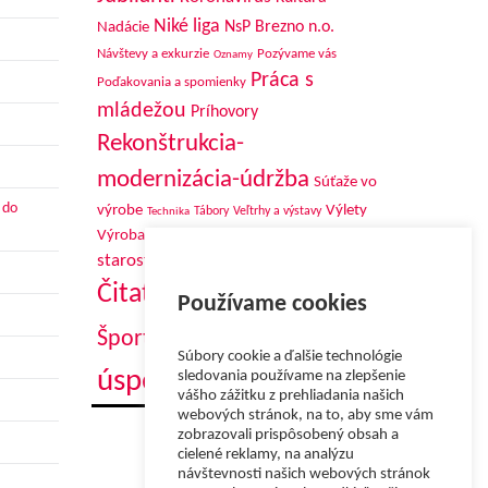
Niké liga
NsP Brezno n.o.
Nadácie
Návštevy a exkurzie
Pozývame vás
Oznamy
Práca s
Poďakovania a spomienky
mládežou
Príhovory
Rekonštrukcia-
modernizácia-údržba
Súťaže vo
 do
výrobe
Výlety
Tábory
Veľtrhy a výstavy
Technika
Zdravotná
Výroba
Výročia
starostlivosť
Úspechy škôl
Zo sveta ocele
Čitateľská súťaž
Šport mladých
Používame cookies
Športové
Šport mládeže
Súbory cookie a ďalšie technológie
úspechy
sledovania používame na zlepšenie
Žijú medzi nami
vášho zážitku z prehliadania našich
webových stránok, na to, aby sme vám
zobrazovali prispôsobený obsah a
cielené reklamy, na analýzu
návštevnosti našich webových stránok