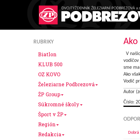
Ako 
RUBRIKY
Biatlon
V našich
vodičov
KLUB 500
sme mali
OZ KOVO
Ako však
Vodič p
Železiarne Podbrezová
Autor (z
ŽP Group
Číslo: 2
Súkromné školy
Šport v ŽP
ODPOR
Región
Dobrá 
Redakcia