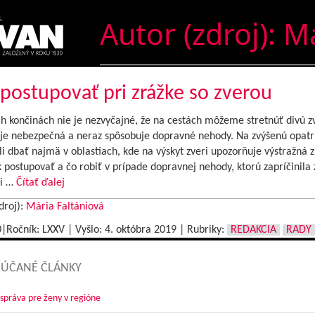
Autor (zdroj):
Má
postupovať pri zrážke so zverou
 končinách nie je nezvyčajné, že na cestách môžeme stretnúť divú zv
 je nebezpečná a neraz spôsobuje dopravné nehody. Na zvýšenú opatr
 dbať najmä v oblastiach, kde na výskyt zveri upozorňuje výstražná 
 postupovať a čo robiť v prípade dopravnej nehody, ktorú zapríčinila 
ri …
Čítať ďalej
droj):
Mária Faltániová
0|Ročník: LXXV | Vyšlo:
4. októbra 2019
|
Rubriky:
REDAKCIA
RADY
ÚČANÉ ČLÁNKY
správa pre ženy v regióne