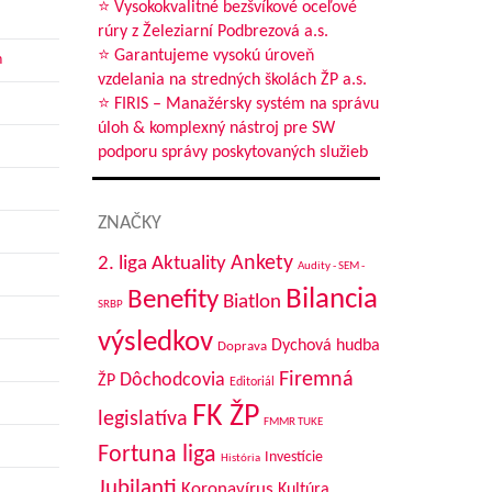
⭐ Vysokokvalitné bezšvíkové oceľové
rúry z Železiarní Podbrezová a.s.
⭐ Garantujeme vysokú úroveň
h
vzdelania na stredných školách ŽP a.s.
⭐ FIRIS – Manažérsky systém na správu
úloh & komplexný nástroj pre SW
podporu správy poskytovaných služieb
ZNAČKY
Aktuality
Ankety
2. liga
Audity - SEM -
Bilancia
Benefity
Biatlon
SRBP
výsledkov
Dychová hudba
Doprava
Firemná
Dôchodcovia
ŽP
Editoriál
FK ŽP
legislatíva
FMMR TUKE
Fortuna liga
Investície
História
Jubilanti
Koronavírus
Kultúra