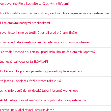
vte slovenské Rio a kochajte sa úžasnými výhľadmi
ti z Chorvátska navštívili našu školu, zážitkom bola najmä exkurzia v železiarňac
žil tajomnými nočnými prehliadkami
ovej histórii sme po tretíkrát ostali pred bránami finále
 si už objednáte z akéhokoľvek zariadenia s prístupom na internet
 Čermák: Obchod s hutníckou produkciou bol na českom trhu opatrný
nanecká palivová karta SLOVNAFT
00: Ekonomika potrebuje skutočný prorastový balík opatrení
te jaseň z Lopeja v súťaži o Strom roka 2026
cnici pripravujú denný detský tábor i jesenné workshopy
kolskú etapu zavŕšili maturitou a prijatím do rodiny železiarov
ezovej na Skalici otvorili novú kaviareň