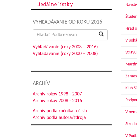
Jedálne lístky
Navští
Študen
VYHĽADÁVANIE OD ROKU 2016
Hrad o
Search
for:
V pohár
Vyhľadávanie (roky 2008 – 2016)
Stravu
Vyhľadávanie (roky 2000 – 2008)
Martin
Zamest
ARCHÍV
Klub 5
Archív rokov 1998 - 2007
Podpor
Archív rokov 2008 - 2016
Archív podľa ročníka a čísla
V nemo
Archív podľa autora/zdroja
Stredoš
V Podbr