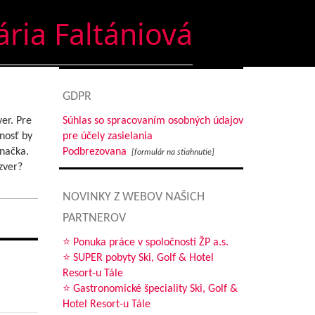
ria Faltániová
GDPR
er. Pre
Súhlas so spracovaním osobných údajov
nosť by
pre účely zasielania
značka.
Podbrezovana
[formulár na stiahnutie]
zver?
NOVINKY Z WEBOV NAŠICH
PARTNEROV
⭐ Ponuka práce v spoločnosti ŽP a.s.
⭐ SUPER pobyty Ski, Golf & Hotel
Resort-u Tále
⭐ Gastronomické špeciality Ski, Golf &
Hotel Resort-u Tále