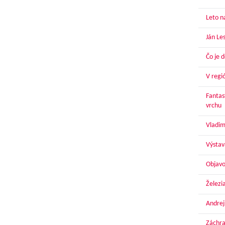
Leto n
Ján Le
Čo je 
V regi
Fantas
vrchu
Vladim
Výstav
Objavo
Železi
Andrej
Záchra