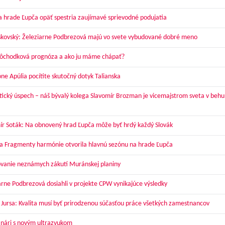
a hrade Ľupča opäť spestria zaujímavé sprievodné podujatia
skovský: Železiarne Podbrezová majú vo svete vybudované dobré meno
dôchodková prognóza a ako ju máme chápať?
óne Apúlia pocítite skutočný dotyk Talianska
tický úspech – náš bývalý kolega Slavomír Brozman je vicemajstrom sveta v behu
ír Soták: Na obnovený hrad Ľupča môže byť hrdý každý Slovák
a Fragmenty harmónie otvorila hlavnú sezónu na hrade Ľupča
vanie neznámych zákutí Muránskej planiny
arne Podbrezová dosiahli v projekte CPW vynikajúce výsledky
 Jursa: Kvalita musí byť prirodzenou súčasťou práce všetkých zamestnancov
nári s novým ultrazvukom